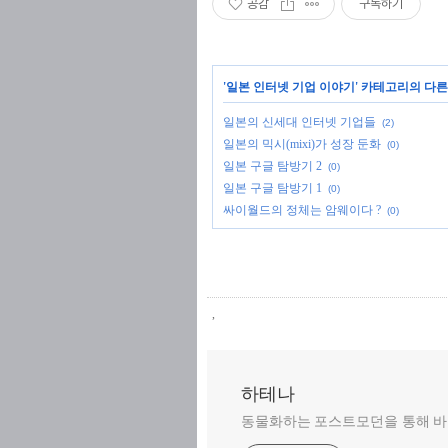
공감
구독하기
'
일본 인터넷 기업 이야기
' 카테고리의 다른
일본의 신세대 인터넷 기업들
(2)
일본의 믹시(mixi)가 성장 둔화
(0)
일본 구글 탐방기 2
(0)
일본 구글 탐방기 1
(0)
싸이월드의 정체는 암웨이다 ?
(0)
,
하테나
동물화하는 포스트모던을 통해 바