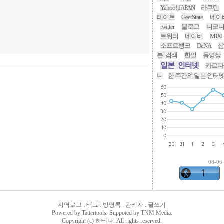
Yahoo! JAPAN
라쿠텐
테이트
GeetState
네이
twitter
블로그
니코
트위터
네이버
MIXI
소프트뱅크
DeNA
삼
본 검색
한일
동영상
일본 인터넷
카르다
니
한 주간의 일본 인터
08-06
지역로그
:
태그
:
방명록
:
관리자
:
글쓰기
Powered by
Tattertools
. Suppoted by
TNM Media
.
Copyright (c) 하테나. All rights reserved.