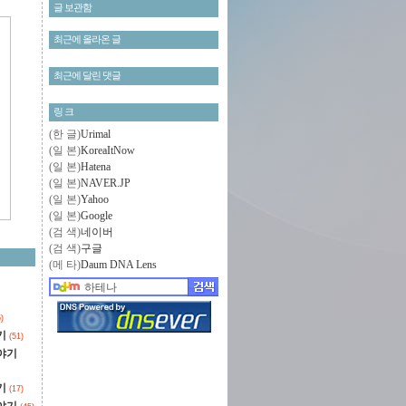
글 보관함
최근에 올라온 글
최근에 달린 댓글
링 크
(한 글)
Urimal
(일 본)
KoreaItNow
(일 본)
Hatena
(일 본)
NAVER.JP
(일 본)
Yahoo
(일 본)
Google
(검 색)
네이버
(검 색)
구글
(메 타)
Daum DNA Lens
)
기
(51)
야기
기
(17)