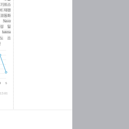
기트스
버 재팬
니코동화
Naver
성
일
hatena
노
소
넷
 13:01