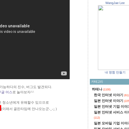
WangJae Lee
내 명함 만들기
카테고리
 가능하다의 진수, 버그도 발견되다.
하테나
(1100)
구글 어스
로 놀아보자^^
한국 인터넷 이야기
(61)
일본 인터넷 이야기
(225
은 청소년에게 유해할수 있으므로
일본 인터넷 기업 이야
가
(이래서 골든타임에 안나오는군-_-;; )
일본 인터넷 서비스 이
(112)
일본 모바일 기업 이야