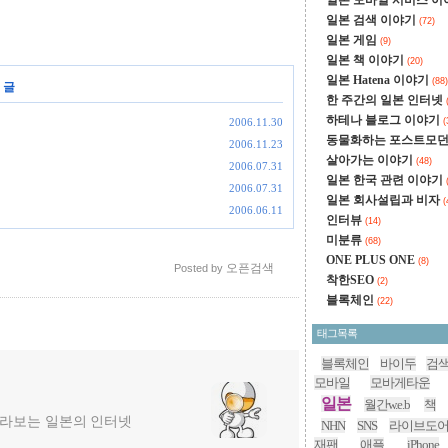
일본 모바일 서비스 
일본 검색 이야기
(72)
일본 게임
(9)
일본 책 이야기
(20)
일본 Hatena 이야기
(88)
 글
한 주간의 일본 인터넷
하테나 블로그 이야기
2006.11.30
(
동물화하는 포스트모
2006.11.23
살아가는 이야기
(48)
2006.07.31
일본 한국 관련 이야기
2006.07.31
일본 회사설립과 비자
(
2006.06.11
인터뷰
(14)
미분류
(68)
ONE PLUS ONE
(8)
오픈검색
Posted by
착한SEO
(2)
블록체인
(22)
태그목록
블록체인
바이두
검
모바일
모바게타운
일본
월간w.e.b
책
라보는 일본의 인터넷
NHN
SNS
라이브도
재팬
애플
iPhone