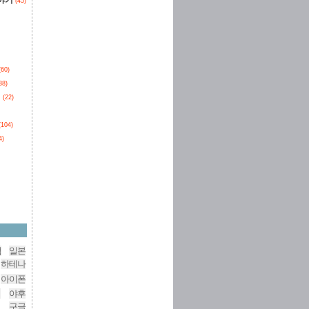
이야기
(45)
(60)
38)
던
(22)
(104)
4)
색
일본
하테나
아이폰
어
야후
구글