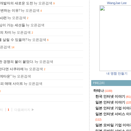
든 개발자의 새로운 도전
by 오픈검색
WangJae Lee
9
가 변하는 이유?
by 오픈검색
4
xi)편
by 오픈검색
2
서 관심이 가는 세션들
by 오픈검색
근의 차이
by 오픈검색
2
 살릴 수 있을까?
by 오픈검색
6
 오픈검색
14
한 경쟁의 불이 붙었다.
by 오픈검색
한다면 사쿠라에
by 오픈검색
2
내 명함 만들기
바게타운"
by 오픈검색
카테고리
홈피 매매 사이트
by 오픈검색
하테나
(1100)
3
한국 인터넷 이야기
(61)
일본 인터넷 이야기
(225
일본 인터넷 기업 이야
이지
1
다음페이지 ▶
일본 인터넷 서비스 이
(112)
일본 모바일 기업 이야