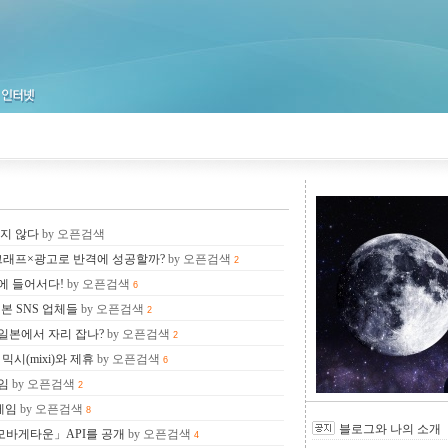
럽지 않다
by 오픈검색
소셜그래프×광고로 반격에 성공할까?
by 오픈검색
2
에 들어서다!
by 오픈검색
6
본 SNS 업체들
by 오픈검색
2
k, 일본에서 자리 잡나?
by 오픈검색
2
믹시(mixi)와 제휴
by 오픈검색
6
임
by 오픈검색
2
게임
by 오픈검색
8
블로그와 나의 소개
모바게타운」API를 공개
by 오픈검색
4