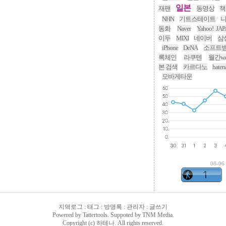
일본
재팬
동영상
책
NHN
기트스테이트
동화
Naver
Yahoo! JA
이두
MIXI
네이버
삼
iPhone
DeNA
소프트
록체인
라쿠텐
월간w.e
본 검색
카르다노
haten
모바게타운
08-06
지역로그
:
태그
:
방명록
:
관리자
:
글쓰기
Powered by
Tattertools
. Suppoted by
TNM Media
.
Copyright (c) 하테나. All rights reserved.