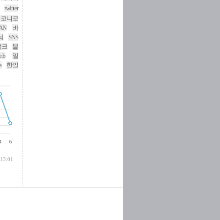
twitter
니코니코
PAN
바
성
SNS
뱅크
블
.b
일
a
한일
 13:01