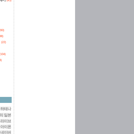
이야기
(45)
(60)
38)
던
(22)
(104)
4)
하테나
의 일본
라이브
아이폰
네이버