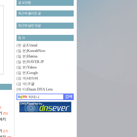
글 보관함
최근에 올라온 글
최근에 달린 댓글
링 크
(한 글)
Urimal
(일 본)
KoreaItNow
(일 본)
Hatena
(일 본)
NAVER.JP
(일 본)
Yahoo
(일 본)
Google
(검 색)
네이버
(검 색)
구글
(메 타)
Daum DNA Lens
)
기
(51)
야기
기
(17)