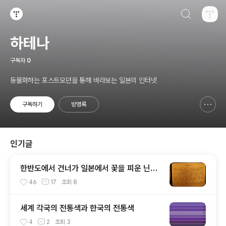
검색하기
티스토리
하테나
구독자
0
동물화하는 포스트모던을 통해 바라보는 일본의 인터넷
구독하기
방명록
신고하기 레이어
열기
인기글
한반도에서 건너가 일본에서 꽃을 피운 닌자
(NINJA)
46
17
조회
8
세계 각국의 전통색과 한국의 전통색
4
2
조회
3