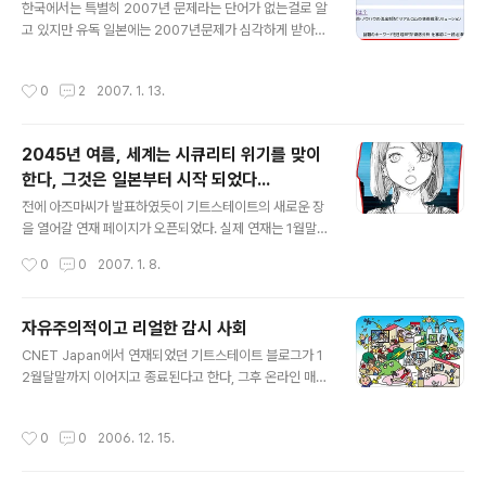
た。오랜만에 본다. 어지러움을 느꼈다. 목재를 분쇄하여,
한국에서는 특별히 2007년 문제라는 단어가 없는걸로 알
증기로 삶아서 섬유를 꺼낸후, 평평하게 펼쳐서 말린다. 그
고 있지만 유독 일본에는 2007년문제가 심각하게 받아들
렇케 만들어진 종이가 몇백장이나 겹쳐져 있는것이 책이라
여지고 있다. 2007년 문제란 일본의 경제를 발전시키고
는 물건이다. 지금 여기에 있는 것은 그 책을 몇백 몇천이나
지탱하였던 단카이세대(団塊世代 : 2차대전후 1947년
작성시간
0
2
2007. 1. 13.
쌓아 올린 산이었다. 중략..... その評論家とやらが死ん
부터 51년사이에 태어난 베이붐 세대)가 2007년에 정년
で自分の目にこの本が止まったのは、もしかした
퇴직을 맞이하게 되어, 현재도 많은 기업에서 사용중인 레
ら、ちょっとした運..
가시 시프템(Legacy System : 메인 프레임으로 불리는
2045년 여름, 세계는 시큐리티 위기를 맞이
범용 컴퓨터등의 구식 정보 시스템)의 개발을 담당하고 관
한다, 그것은 일본부터 시작 되었다...
리하여 오던 사람들이 모두 현장에서 없어지는 문제를 말
글 내용
한다. 후계자를 키우거나, 시스템을 교체하면 간단한것이
전에 아즈마씨가 발표하였듯이 기트스테이트의 새로운 장
아닌가 생각되지만 그리 간단하게 해결될 문제가 아닌듯
을 열어갈 연재 페이지가 오픈되었다. 실제 연재는 1월말부
싶다. 2007년 문제를 구글에서 검색하니 벌써 비즈니스로
터 시작될듯 하다, 그와 더불어 주간 Ascii에서도 "프로젝
작성시간
0
0
2007. 1. 8.
연결하는 기업도 출현 2007년 문제..
트・기트스테이트 번외편－2045년의 주간 Ascii를 만들
자(プロジェクト・ギートステイト番外編 2045年の
週刊アスキーをつくる)"를 연재한다고 한다. 그동안 C
자유주의적이고 리얼한 감시 사회
NET Japan의 블로그에서 운영되오던 기트스테이트 제
글 내용
CNET Japan에서 연재되었던 기트스테이트 블로그가 1
작일지는 12월말로 종료되었는데, 종료되기전에 거대 익
2월달말까지 이어지고 종료된다고 한다, 그후 온라인 매거
명 게시판으로 유명한 2ch에서 2006년 12월 23일 0시
진 MouRA에서 연재가 시작이 되며, 주간 아스키를 무대
부터 2시간에 걸쳐 대화의 장을 마련하였다 한다. 그 게시
로 기트스테이트 관련 기획 연재가 시작 된다고 한다. リベ
판의 내용을 요약한 내용을 "프로젝트 기트스테이트 시동
작성시간
0
0
2006. 12. 15.
ラルでリアルな監視社会 자유주의적이고 리얼한 감시
합니다(プロジェクト・ギートステイト始動しま
사회 ひとびとは技術の進展を人間の能力のまっす
す)"라는 제목으로 글이 올라 왔다. 僕がGoogleやWiki
ぐな拡大と結びつける傾向がある 사람들은 기술의 진