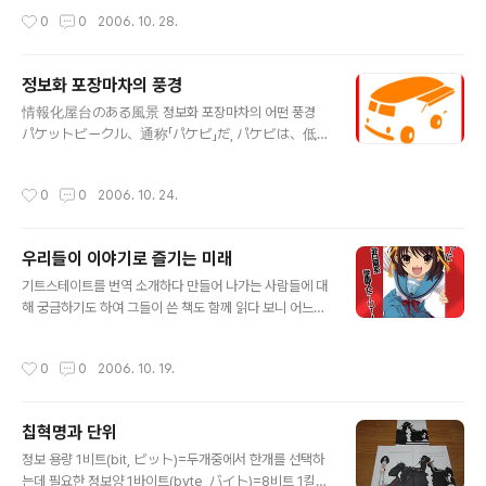
이라는 서비스가 있는데, 그것의 바로 3D판과 같은 것이
題を浮き彫りにしているような気がしたからです 그런 푸른 하늘의 밑에서 제
작성시간
0
0
2006. 10. 28.
죠. Second Life에서는 이미 역사상의 비행기를 모은 박
가 생각한 것은 라멘즈 가타기리진이 출연하고 있는 마스터카드의 CM이었다. 그 C
물관이 완성되어가고 있는것 같은데, 3D공간에서 역사상
M이 지금 있는 미래지향형 픽션이 안고 있는 문제를 잘 표현하고 있는것 같기 때문
의 모든 일..
이다. CMには、ピタゴラ装置っぽいものが出てきます。「電気・ガス・水道
정보화 포장마차의 풍경
はマスターカードで支払えるが、(ピタゴラ装置を使った)ちょっと進んだ
글 내용
生活はプライスレス」というのが宣伝文句です. ちょっと進んだ生活がプラ
情報化屋台のある風景 정보화 포장마차의 어떤 풍경
イスレス。実はこれは、未来志向型のフィクションにとって相当な問題と
パケットビークル、通称「パケビ」だ, パケビは、低
言えます CM에서는 피타고라장치(Rube Gold..
速で移動する自律走行型のミニバスである。ユーザ
ーの位置と目的地をリアルタイムで取得し、最大
작성시간
0
0
2006. 10. 24.
の人数を運べる最適の経路を計算して低速で走る,
交通機関としての利用よりも、個人や法人にレン
タルされて移動型のショップや屋台として活用され
우리들이 이야기로 즐기는 미래
る例が増えている 패킷차량(파켓토비쿠루), 줄여서 파케
글 내용
비라 한다, 파케비는, 저속으로 이동하는 자율주행형 미니
기트스테이트를 번역 소개하다 만들어 나가는 사람들에 대
버스다. 유저의 위치와 목적지를 리얼 타임으로 취득, 최대
해 궁금하기도 하여 그들이 쓴 책도 함께 읽다 보니 어느샌
한 많은 승객을 실어 나르는 최적의 경로를 계산하여 저속
가 내 자신이 일본의 오타쿠 세계에 첫발을 내딘게 아닌가
으로 달린다, 교통기관으로서의 이용보다, 개인 또는 법인
하는 생각이 든다. "나이 38세에 오타쿠가 되다" 있을수 없
작성시간
0
0
2006. 10. 19.
에 렌탈되어 이동형의 숍 또는 포장마차로 활용되는 예가
는 일이다....... 요즘 아즈마씨가 쓴 "동물화하는 포스트모
증가하고 있다. パケビに運転手はいない。パケビの
던(動物化するポストモダン)"과 사쿠라자카씨의 "All Y
最高速度は時速20km、つまりかつての自転車..
ou Need ls Kill"을 읽고 있다. "모에(萌え)" "라이트노벨
칩혁명과 단위
(ライトノベル)" "2차창작(２次創作)" "동인지(同人
글 내용
誌)" "시뮬라크르(シミュラークル)" "캐릭터(キャラク
정보 용량 1비트(bit, ビット)=두개중에서 한개를 선택하
ター)" "피규어(フィギュア)" "간담(ガンダム)" "에반게
는데 필요한 정보양 1바이트(byte, バイト)=8비트 1킬로