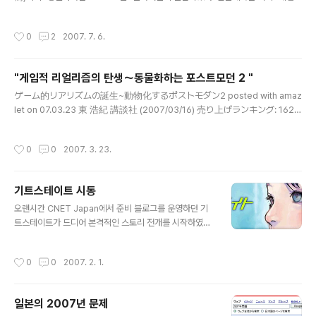
리얼리즘의 탄생(동물화하는 포스트모던 2)"이 출간된 상태라 좀 늦은 감이 있지만,
면 다양한 반응을 보이고 옷을 갈아 입힐 수도 있다. 지켜보
현대 일본의 저변에 깔려 있는 오타쿠 문화를 이해하고, 지금을 살아가는 일본인들의
고, 옆보고, 건드려보고, 그리고 옷도 갈아 입히고,,,, 확장현
작성시간
0
2
2007. 7. 6.
사고를 연구하는데는 좋은 참고서가 되지 않을까 생각 된다. 근대사를 지탱하였던 커
실(Augmented Reality)은 현실 세계의..
다란 이야기(物語)로부터 멀어진 현대인이 새로운 형태의 이야기에 적응하며 살아
가는 삶의 형태를 조명하는 책으로써, 핵심 단어라고 할수 있는 "物語(모노가타
"게임적 리얼리즘의 탄생～동물화하는 포스트모던 2 "
리)"를 어떻케 번역할까 궁금했는데, 책 소개글을 보니 "이야기"라고 번역되어 있다.
글 내용
물론 문맥상 읽는 이의 해석에 따라, 사상이 될수도 있고 줄거리가 ..
ゲーム的リアリズムの誕生~動物化するポストモダン2 posted with amaz
let on 07.03.23 東 浩紀 講談社 (2007/03/16) 売り上げランキング: 162
おすすめ度の平均: ポストモダンにおいて物語を選ぶということ Amazon.
co.jp で詳細を見る 오타쿠문화를 연구하는 비평가이자 철학가인 아즈마 히로키
작성시간
0
0
2007. 3. 23.
(東浩紀)씨의 "동물화하는 포스트모던"의 제2탄 "게임적 리얼리즘의 탄성~동물화
하는 포스트모던 2"이 마침내 모습을 들어 냈다. 저자인 아즈마씨 본인이 직접 책에
대한 감상을 자신의 홈페이지에 적었다. この『ゲーム的リアリズムの誕生』は、
기트스테이트 시동
『動物化するポストモダン』の続編ですが、それを読んでいないひとでも読
글 내용
めるように書かれた書物です。とりあえずは、ライトノベルやノベル系の
오랜시간 CNET Japan에서 준비 블로그를 운영하던 기
アドベンチャーゲームに関心のあるひとに読んでいた..
트스테이트가 드디어 본격적인 스토리 전개를 시작하였다.
西暦2045年11月25日 一面の本の山だ。 주변 전체
가 책으로 뒤덥였다. 久しぶりに見た。めまいを感じ
작성시간
0
0
2007. 2. 1.
た。木材を粉砕し蒸気で煮て繊維を取り出したの
ち平面に広げ乾かす。そうやって作られた紙が何百
と束ねられているのが本という物体だ。今ここにあ
일본의 2007년 문제
るのは、その本を何百何千と積み上げてきた山だっ
글 내용