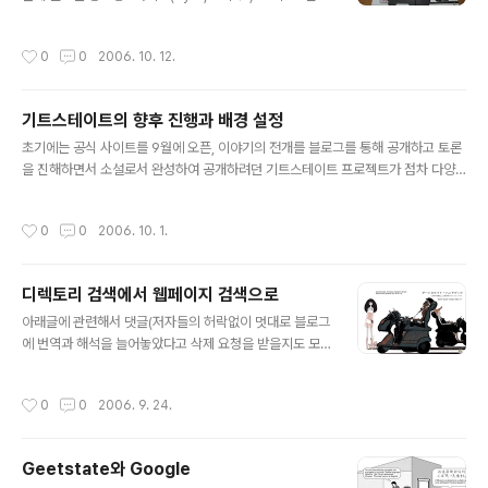
리언(エヴァンゲリオン)"등등、、그리고 오타쿠 전문
바이트(KB, kilo bytes, キロバイト)=1,000(10의 3제
검색엔진 "TINAMI" "동물화하는 포스트모던"을 읽으면
곱, 통상)바이트 or 1,024(2의 10제곱, IEC안)바이트 1메
작성시간
0
0
2006. 10. 12.
서 느낀점은 기트스테..
가바이트(MB, mega bytes, メガバイト)=100만(10의
6제곱, 통상)바이트 or 약105만(2의 20제곱, IEC안)바이
트 1기가바이트(GB, giga bytes, ギガバイト)=10억(1
기트스테이트의 향후 진행과 배경 설정
0의 9제곱, 통상)바이트 or 약10억 7374만(2의 30제곱,
글 내용
IEC안)바이트 1테라바이트(TB, tera bytes, テラバイ
초기에는 공식 사이트를 9월에 오픈, 이야기의 전개를 블로그를 통해 공개하고 토론
ト)=1조(10의 12제곱, 통상)바이트 or 약1조995억(2의
을 진해하면서 소설로서 완성하여 공개하려던 기트스테이트 프로젝트가 점차 다양
40제곱, IEC안)바이트 *통상 : 통상적으로 쓰이는 ..
한 요구를 수용하기 위해 미래를 재구성한다는 보다 심도 있는 전개를 위하여 소설과
설정이 조합되는 방향으로 진행이 되는 듯 하다. ギートステイトの舞台「南関東
작성시간
0
0
2006. 10. 1.
州」 기트스테이트의 무대 "남관동주" 来年初めより、あるサイトで、桜坂さん
の小説と僕の設定が組みあわさった連載が始まることは確定しました。小
説と設定が組みあわさる、といってもイメージが湧かないと思いますが、
디렉토리 검색에서 웹페이지 검색으로
複数の物語が縦糸として同時並行的に展開するなか、背景知識や隠れた
글 내용
登場人物の動きとかが横糸の註釈として張り巡らされる 내년초부터, 어떤
아래글에 관련해서 댓글(저자들의 허락없이 멋대로 블로그
사이트에서, 사쿠라자카씨의 소설과 저의 설정이 조합된 연재를 시작하는걸로 확정
에 번역과 해석을 늘어놓았다고 삭제 요청을 받을지도 모
했습니다. 소설..
른다는 생각을 하면서)을 달았는데 놀랍게도 아즈마씨의
답글을 받았다. 나의 댓글 近未来の自分たちの生活を
작성시간
0
0
2006. 9. 24.
覗ける事で毎回楽しみに読んでおり、自分のブログ
でも翻訳と解釈を書いております、今回桜坂さん
の文章を読んで、ギートステイトを作っていく3人
Geetstate와 Google
の違う考え・解釈、そして読者からの様々な意
글 내용