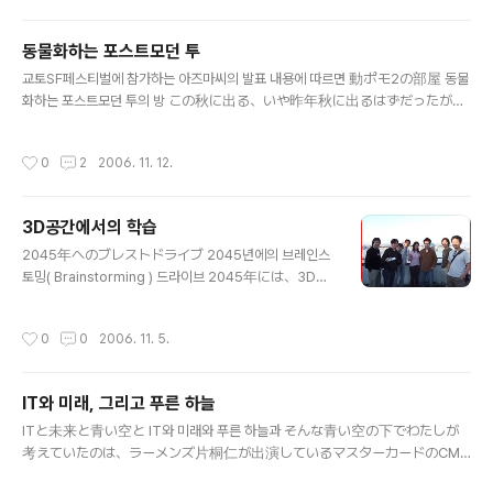
人たちがいます。たとえば、The Rocket Ring - In
지 않게 되었다는 점이다. 情報技術と生の管理 정보기
t..
술과 생의 관리 ギートステイトは、2045年の未来の
동물화하는 포스트모던 투
日本社会を、情報技術の進歩とそれが引き起こす
글 내용
コミュニケーションの変化を中心に描く企画として
교토SF페스티벌에 참가하는 아즈마씨의 발표 내용에 따르면 動ポモ2の部屋 동물
始まりました 기트스테이트는, 2045년 미래의 일본사
화하는 포스트모던 투의 방 この秋に出る、いや昨年秋に出るはずだったが、
회를, 정보기술의 진보와 그로부터 발생하는 커뮤니케이션
一向に出版されない批評本「動物化するポストモダン2」。いつのまにか完
의 변화를 중심으로 그리는 기획으로서 시작되었습니다.
全書き下ろし本になっており、いちおう最初の200枚は完成しています。
작성시간
0
2
2006. 11. 12.
人間は、コミュニケーションの主体である前に、生
その内容について、簡単なレジュメなど配って話します。ライトノベルと
物学的な身体をもっています。そして、その身体
美少女ゲームとゲーム的リアリズム、そして時かけやひぐらしにについて
は、きわめて脆弱..
アツく語りたいかたは、ぜひ。 이번 가을에 나온다, 아니 작년 가을에 나올 예정
3D공간에서의 학습
이었지만, 출판될 기미가 보이지 않은 비평책 "동물화하는 포스트모던 투". 어느새인
글 내용
가 완전히 새로운 책이 되어, 일단 최초의 200장은 완성되어 있습니다. 그 내용에 대
2045年へのブレストドライブ 2045년에의 브레인스
해서는, 간단히 정리한 내용을 나누어주고 이야기 하겠습니다. 라이트노벨과 미소녀
토밍( Brainstorming ) 드라이브 2045年には、3D空
게임과 게..
間でありとあらゆることが学習できるようになって
います。ぼくが１０年前から構想しているハイパー
작성시간
0
0
2006. 11. 5.
マップというサービスがありますが、それのちょう
ど3D版のような感じですね。Second Lifeにはすで
に歴史上の飛行機を集めた博物館ができあがりつ
IT와 미래, 그리고 푸른 하늘
つあるようですが、3D空間に歴史上のすべての出
글 내용
来事が再現されているわけです 2045년에는, 3D공
ITと未来と青い空と IT와 미래와 푸른 하늘과 そんな青い空の下でわたしが
간에서 모든것을 학습할수 있게 된다. 제가 10년전부터 구
考えていたのは、ラーメンズ片桐仁が出演しているマスターカードのCM
상하고 있는 하이퍼맵(하이퍼미디어화한 오픈된 역사지도)
のことでした。あのCMが、いまある未来志向型フィクションが抱える問