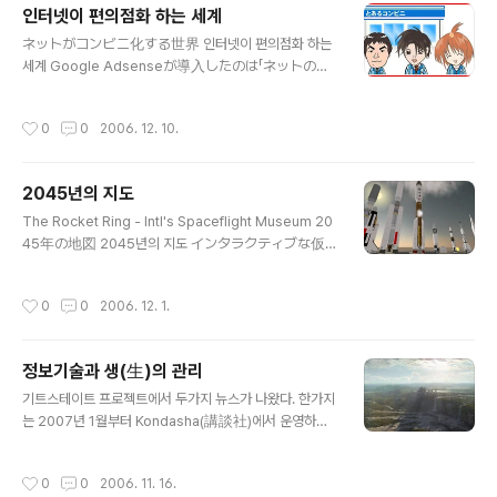
ped..
인터넷이 편의점화 하는 세계
전을 인간 능력의 무한한 확대와 연결하려는 경향이 있다.
글 내용
携帯電話があればこれもできる、ネットがあればあ
ネットがコンビニ化する世界 인터넷이 편의점화 하는
れもできる、いままではできなかったいろいろな知
세계 Google Adsenseが導入したのは「ネットのト
的でクリエイティブな活動ができるようになる、と
ラフィックが収入になる」という概念だと言いま
いうわけです 휴대전화가 있으면 이것도 되고, 인터넷이
す。わたしはこの言葉を東さんから聞いたのです
작성시간
0
0
2006. 12. 10.
있으면 저것도 되고, 지금까지 불가능했던 여러가지 지적
が、至言だと思います。現在この仕組みは非常に
인 창조적 활동이 가능하게 된다 라는 생각이다. しかし実
うまくいっています。 구글 애드센스가 도입한것은 "인
際には..
터넷 트랙픽이 수입이 된다"라는 개념이다 라고 말합니다.
2045년의 지도
저는 이 말을 아즈마씨로부터 들었습니다만, 합당한 말이
글 내용
라고 생각합니다. 현재 이 시스템은 대단히 잘 돌아가고 있
The Rocket Ring - Intl's Spaceflight Museum 20
습니다. ネットの広告はこれからどうなっていくので
45年の地図 2045년의 지도 インタラクティブな仮
しょう, 、「ネットの広告は、食料雑貨小売業におけ
想空間での教育という視点から言うと、マトリック
るコンビニエンスストアの状態に落ちつくのではな
スでのトレーニングに似ていますが、今回のブレス
작성시간
0
0
2006. 12. 1.
いか？」というアイデアが浮かびました 인터넷 광고는
トのアイデアは、限定されたトレーニング場が複数
앞으로 어떻케 될까요, "인터넷광고는, 음료 잡화 소매업에
あるというよりは、実際の歴史地図にマップされた
있어서의 편의점 형태로 일단락 되어지..
なめらかな一つの空間を再現することが重視されて
정보기술과 생(生)의 관리
います 인터랙티브한 가상공간에서의 교육이라는 시점에
글 내용
서 말하면, 매트릭스에서의 트래이닝과 비슷합니다만, 이
기트스테이트 프로젝트에서 두가지 뉴스가 나왔다. 한가지
번 브레인스토밍 드라이브에서의 아이디어는 한정된 트래
는 2007년 1월부터 Kondasha(講談社)에서 운영하는
이닝장이 여럿 있다기 보다는 실제의 역사지도에 올려진
온라인 매거진 웹사이트 MouRa에서 연재를 시작 한다는
유연한 하나의 공간을 재현하는 것이 중요시 되고 있습니
것과, 두번째는 초기 프로젝트의 정보기술적 관점에서 논
작성시간
0
0
2006. 11. 16.
다. Second Lifeでは、博物館的な活動をしている
리, 설정등에 참가했던 스즈끼씨가 본편 제작에는 참가하