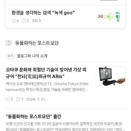
환경을 생각하는 검색 “녹색 goo”
6
2
조회
3
동물화하는 포스트모던
분류 전체보기
주요 글 목록
블로그와 나의 소개
공지
오타쿠 문화와 최첨단 기술이 빚어낸 가상 피
규어 "전뇌(電腦)피규어 ARis"
글 내용
게이샤 도쿄 엔터테인먼트(GTE : Geisha Tokyo Enter
tainment)는 확장(=증강)현실 기술을 사용한 엔터테인먼
트 소프트웨어 "전뇌(電腦) 피규어 아리스(ARis)"를 와이
작성시간
5
7
2008. 7. 21.
어레스2008(22일부터 24일)에서 발표한다. 전뇌 피규
어는 버추얼(가상) 피규어를 현실 세계에 실현한 세계 최초
의 일반용 "확장현실(AR : Augmented Reality)"엔터테
"동물화하는 포스트모던" 출간
인먼트 소프트웨어다. 전뇌 피규어 아리스 전뇌 피규어를
글 내용
오랜 시간의 산고를 거쳐 드디어 일본의 비평가이자 철학자인 아즈마 히로키(東浩
책상 위에 놓고 웹 카메라로 찍으면 컴퓨터 모니터에 피규
樹)씨의 "동물화하는 포스트모던" 한국어판이 출간되었다. 일본에서는 이미 "게임적
어가 등장하여 움직인다, 전뇌 스틱으로 피규어를 건드리