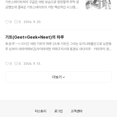
見・解釈を纏めて一つの物語りに仕上げるのは一
기트스테이트에서 구글은 어떤 모습으로 등장할까 무척 궁
人で小説を書く事より大変な作業になるのではな
긍했는데 결국은 기트스테이트의 가장 핵심적인 시스템으
いかと思います、これからも皆さんの無限の想像力
로 자리잡고 있는 게임플레이워킹의 운영자(온라인게임회
と楽しい物語りに大いに期待しております。話は違
사?)로서 자리잡고 있다. 먼저 아래글을 이해하기 위해서는
작성시간
0
0
2006. 9. 20.
いますが、ギートステイト・ハンドブックを入手し
예비지식으로 중국어의 방을 이해하여야 한다. 중국어를
たいのですが、何処で売ってますか？ 근미래의 우리
모르는 사람을 방에 가두고 중국어로 된 모든 유형의 문제
들의 생활을 옆볼수 있어서 매번 즐겁게 읽고 있으며, 자신
집과 답이 적힌 표를 준다, 밖에서 중국인이 어떤 문제를 중
기트(Geet=Geek+Neet)의 하루
의 블로그에도 번역과 해석을 쓰고 있습니..
국어로 적어서 주었을때 방안의 사람은 문제에 맞는 유형
글 내용
을 찾아 답을 낸다. 밖에 있는 중국인은 안에 있는 사람이
あるギートの1日 어떤 기트의 하루 25세 기트인 그녀는 오키나와출신으로 남관동
중국어를 하는 사람으로 인식하게 되고 방안의 사람은 중
주 남부의 아라카와부근(사이타마현 카와구치시와 동경도 아다치쿠・키타쿠의 경계
국어를 전혀 모르지만 중국어로 된 문제에 대해 완벽하게
: 현재 내가 주로 활동하는 지역 )에서 부유층의 맨숀이 솟아 있는 곳의 한귀퉁이에
답을 낼수 있게 되는것이다. 2045年のGoogle 2045년
작은 맨숀에 살고 있으면 부유층 지역에 들어가기 위해서는 보안카드가 필요하다. 도
작성시간
0
0
2006. 9. 13.
의 구글 1998년 창업시 "세계의 정보를 조..
주제(道州制 :현행의 "도도부현제도 : 都道府県"를 폐지하고 복수의 도도부현을
통합한 면적규모를 가진 광역행정체를 만들어, 자립을 위한 권한을 주는 제도)가 시
행이 되고 있다. 남광동주는 동경도, 사이타마현, 치바현, 카나가와현으로 구성되어
더보기
있다. 고층고급 맨숀단지에는 부유층만을 위한 쇼핑몰등 생활공간이 형성이 되어 안
전한 생활권을 위해 보안카드등이 없으면 타 지역의 사람이 출입이 금지되어 ..
의안내
티스토리
로그인
고객센터