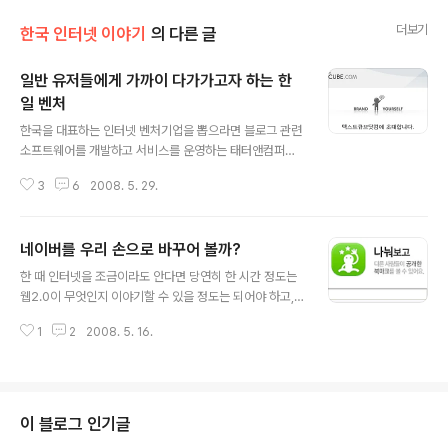
더보기
한국 인터넷 이야기
의 다른 글
일반 유저들에게 가까이 다가가고자 하는 한
일 벤처
글 내용
한국을 대표하는 인터넷 벤처기업을 뽑으라면 블로그 관련
소프트웨어를 개발하고 서비스를 운영하는 태터앤컴퍼니
(TNC)를 뽑을 수 있을 것이다. 개발자 혼자서 개발한 태터
3
6
2008. 5. 29.
툴즈를 기반으로 블로그 소프트웨어를 개발하고, 가입형
서비스인 티스토리와 메타 블로그인 이올린을 운영하면서
신세대 인터넷 기업의 선두주자로 주목을 받은 태터앤컴피
네이버를 우리 손으로 바꾸어 볼까?
니는 다음과 공동으로 운영하던 티스토리를 다음에 넘기
글 내용
고, 태터툴즈의 새로운 버전인 텍스트큐브의 개발에 매진,
한 때 인터넷을 조금이라도 안다면 당연히 한 시간 정도는
이번에 새롭게 가입형 블로그 서비스인 텍스트큐브닷컴(T
웹2.0이 무엇인지 이야기할 수 있을 정도는 되어야 하고,
EXTCUBE.COM)을 선보였다. 한편, 일본의 대표적인 인
관련 컨퍼런스도 여기저기에서 열리면서 뜨겁게 달아오르
터넷 벤처 기업인 Hatena는 1년간 미국 실리콘밸리에서
1
2
2008. 5. 16.
기도 하였다. 웹2.0을 말할 때 가장 먼저 떠올리는 서비스
글로벌 서비스를 개발 운영하다가, 최근 철수를 결정, 본사
가 여럿 있지만, 구글이나 아마존 등 거대 기업을 뺀 순순한
기능과 회사의 중심축인 개발 본거지도 도쿄가..
웹2.0 벤처 서비스라면 플리커로 대표되는 사진 공유 서비
스와 원조 딜리셔스로 유명한 소셜 북마킹 서비스, 그리고
다양한 블로그와 뉴스를 한 곳에서 읽을 수 있는 RSS리더
이 블로그 인기글
등을 들 수 있지 않을까 싶다. 웹2.0이 인터넷 산업의 구세