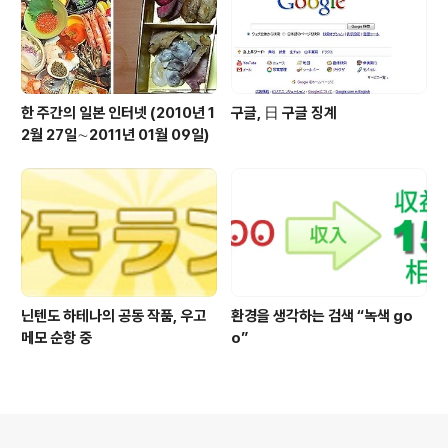
한 주간의 일본 인터넷 (2010년 1
구글, 日 구글 징계
2월 27일∼2011년 01월 09일)
닌텐도 하테나의 공동 작품, 우고
환경을 생각하는 검색 “녹색 go
메모 순항 중
o”
의안내