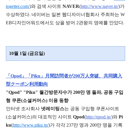
togetter.com/
)와 검색 사이트
NAVER
(
http://www.naver.jp/
)가
수상하였다. 네이버는 일본 웹디자이너협회사 주최하는 W
EB디자인어워드에서도 상을 받어 2관왕의 영예를 안았다.
10월 1일 (금요일)
「Qpod」「Piku」月間訪問者が200万人突破、共同購入
型クーポン利用動向
"Qpod" "Piku" 월간방문자수가 200만 명 돌파, 공동 구입
형 쿠폰(소셜커머스) 이용 동향
인터넷 조사회사
넷레이팅스
는 공동 구입형 쿠폰사이트
(소셜커머스)의 대표적인 사이트
Qpod
(
http://qpod.jp/
)와
Pi
ku
(
http://www.piku.jp/
)가 각각 237만 명과 200만 명을 기록