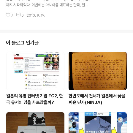
나올 것으로 보여 세계 시장에서 명성을 쌓은 삼성이 과연
까지 시작되었다. 이번에는 아시아를 대표하는 한국, 일본,
일본 시장에서 애플의 아이폰과 아이패드에 견주어 얼마만
중국, 대만의 대표적인 게임 업체 대표가 참석한 아시아 비
큼 선전할 수 있을지 기대된다. 한류를 통해 한국의 드라마
7
0
2010. 9. 19.
즈니스 게임 서밋이 개최되었다. 출처 Impress - 한국과
와 K-POP이 일본에 ..
일본 시장이 정체된 가운데 중국 시장은 아직도 성장 가능
성이 크다. - 한국은 온라인 게임의 메카로 경쟁이 치열하
지만, 성공한 제품은 세계 시장에서도 통한다. - 일본은 게
임 선진국으로 다른 아시아 게임에 영향을 주었으며, 시장
이 블로그 인기글
도 크고 고품질의 다양한 게임을 제작되고 있고, 모바일 게
임에서 크게 앞서나가고 있다. - 파트너쉽은 결혼과 같은
것으로 협력과 신뢰가 중요하다. - 앞으로의 유망 분야는
소셜 게임과 스마트폰 게임이다. 좀처럼 한자리에 모이기
어려운 각국의 대표적..
일본의 유명 인터넷 기업 FC2, 한
한반도에서 건너가 일본에서 꽃을
국 유저의 맘을 사로잡을까?
피운 닌자(NINJA)