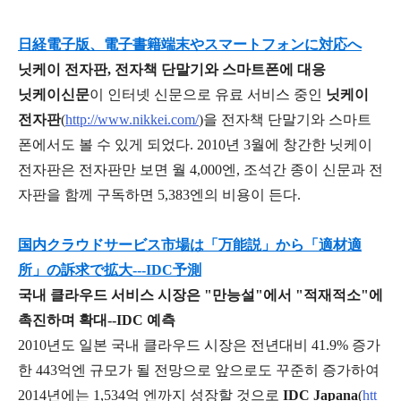
日経電子版、電子書籍端末やスマートフォンに対応へ
닛케이 전자판, 전자책 단말기와 스마트폰에 대응
닛
케이신문
이 인터넷 신문으로 유료 서비스 중인
닛케이
전자판
(
http://www.nikkei.com/
)을 전자책 단말기와 스마트
폰에서도 볼 수 있게 되었다. 2010년 3월에 창간한 닛케이
전자판은 전자판만 보면 월 4,000엔, 조석간 종이 신문과 전
자판을 함께 구독하면 5,383엔의 비용이 든다.
国内クラウドサービス市場は「万能説」から「適材適
所」の訴求で拡大---IDC予測
국내 클라우드 서비스 시장은 "만능설"에서 "적재적소"에
촉진하며 확대--IDC 예측
2010년도 일본 국내 클라우드 시장은 전년대비 41.9% 증가
한 443억엔 규모가 될 전망으로 앞으로도 꾸준히 증가하여
2014년에는 1,534억 엔까지 성장할 것으로
IDC Japana
(
htt