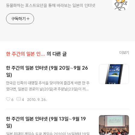
동물화하는 포스트모던을 통해 바라보는 일본의 인터넷
구독하기
더보기
한 주간의 일본 인터넷
의 다른 글
한 주간의 일본 인터넷 (9월 20일∼9월 26
일)
글 내용
한국은 민족의 대명절 추석을 맞이하여 즐겁게 바쁜 한 주
였다면, 일본은 경로의 날(20일)과 추분날(23일)이 끼면
서 평소와는 다르게 한가로운 일주일이었다. 한편, 그 어느
6
4
2010. 9. 26.
때보다 무더웠던 올 여름 날씨의 마지막 늦더위가 기승을
부리며 22일에는 33도까지 올라갔던 날씨가 23일에는 2
0도 안팎으로 떨어지며 순식간에 가을 날씨로 뒤바뀌어 몸
한 주간의 일본 인터넷 (9월 13일∼9월 19
이 날씨의 변동에 제대로 못 따라가는 한 주였다. Samsun
g Galaxy Tab 10월에는 삼성이 자랑하는 안드로이드 기
일)
글 내용
반의 갤럭시S와 갤럭시탭이 일본 시장에 투입되는 뉴스가
일본 최대의 게임쇼 도쿄 게임쇼 2010이 16일부터 19일