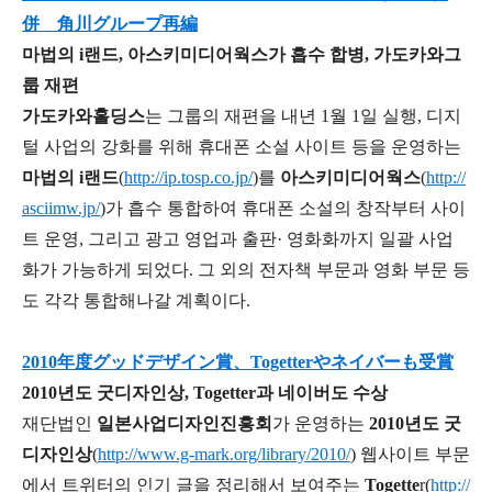
併 角川グループ再編
마법의 i랜드, 아스키미디어웍스가 흡수 합병, 가도카와그
룹 재편
가도카와홀딩스
는 그룹의 재편을 내년 1월 1일 실행, 디지
털 사업의 강화를 위해 휴대폰 소설 사이트 등을 운영하는
마법의 i랜드
(
http://ip.tosp.co.jp/
)를
아스키미디어웍스
(
http://
asciimw.jp/
)가 흡수 통합하여 휴대폰 소설의 창작부터 사이
트 운영, 그리고 광고 영업과 출판· 영화화까지 일괄 사업
화가 가능하게 되었다. 그 외의 전자책 부문과 영화 부문 등
도 각각 통합해나갈 계획이다.
2010年度グッドデザイン賞、Togetterやネイバーも受賞
2010년도 굿디자인상, Togetter과 네이버도 수상
재단법인
일본사업디자인진흥회
가 운영하는
2010년도 굿
디자인상
(
http://www.g-mark.org/library/2010/
) 웹사이트 부문
에서 트위터의 인기 글을 정리해서 보여주는
Togette
r(
http://