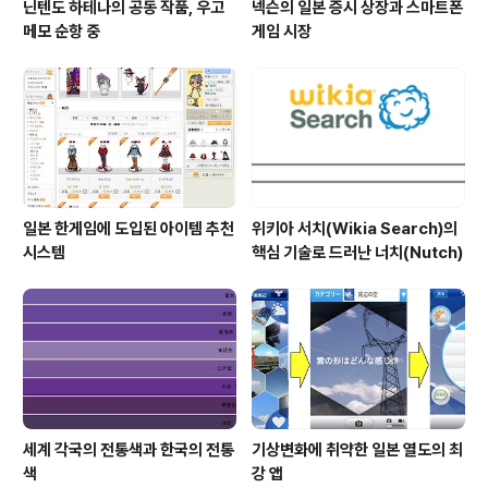
닌텐도 하테나의 공동 작품, 우고
넥슨의 일본 증시 상장과 스마트폰
메모 순항 중
게임 시장
일본 한게임에 도입된 아이템 추천
위키아 서치(Wikia Search)의
시스템
핵심 기술로 드러난 너치(Nutch)
세계 각국의 전통색과 한국의 전통
기상변화에 취약한 일본 열도의 최
색
강 앱