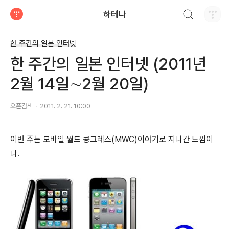
검색하기
하테나
티스토리
한 주간의 일본 인터넷
한 주간의 일본 인터넷 (2011년
2월 14일∼2월 20일)
오픈검색
2011. 2. 21. 10:00
이번 주는 모바일 월드 콩그레스(MWC)이야기로 지나간 느낌이
다
.