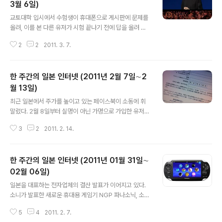
3.0을 탑재한 첫 주자로 NTT도코모에 제공됨으로써 한국
3월 6일)
글 내용
을 대표하는 삼성과 LG가 일본 땅에서 한바탕 대전을 펼칠
교토대학 입시에서 수험생이 휴대폰으로 게시판에 문제를
전망이다. LG는 작년에 프리미엄 TV로 일본에 재상륙하
올려, 이를 본 다른 유저가 시험 끝나기 전에 답을 올려 큰
였는데, 이번에 투입되는 옵티머스패드가 성공하면서 TV
문제가 되고 있다. 여러 문제가 있겠지만, 감독관의 눈을 피
와 연계해서 일본 시장에서 3D LG 선풍을 일으킬 수 있을
2
2
2011. 3. 7.
해 문제를 올릴 수 있었던 수험생의 타자 실력이 놀랍다. 아
지 기대되는 한 해가 될 것..
이패드2 발표장에서 발표하는 스티브잡스씨와 청중석에서
지켜보는 KT와 소프트뱅크 사장(출처 블로터, Twitpic)
한 주간의 일본 인터넷 (2011년 2월 7일∼2
이번 주는 무엇보다 애플의 아이패드2의 발표가 세계적으
로 주목을 받았지 않았나 싶은데, 한일 애플 파트너사 수장
월 13일)
글 내용
이 직접 발표회장에 모습을 드러내는 것을 보면 애플의 대
최근 일본에서 주가를 높이고 있는 페이스북이 소동에 휘
단함이 다시금 느껴진다. 2월 28일 (월요일) 덴츠가 페이
말렸다. 2월 8일부터 실명이 아닌 가명으로 가입한 유저의
스북과 업무 제휴, 프리미엄 광고의 독점 판매 등 일본 최대
계정이 정지되어 이용할 수 없는 일이 다수 벌어지면서 여
의 광고회사 덴츠(http://www.dentsu.co.jp/)는 세계 최
3
2
2011. 2. 14.
기저기서 원성의 목소리가 터져 나왔다. 이용 정지에 대해
대의 ..
서 불복하고자 하면 신분증을 스캔하거나 디카로 찍어서
보내야 한다고 한다.(출처 http://twitpic.com/3xmdk0
한 주간의 일본 인터넷 (2011년 01월 31일∼
) 페이스북은 실명 가입을 원칙으로 하고 있어 가명으로 가
입하여 이용하는 경우 부적절한 행위로 인정되어 사용이
02월 06일)
글 내용
정지되는 경우가 발생한다고 밝히고 있다. 한국은 자신의
일본을 대표하는 전자업체의 결산 발표가 이어지고 있다.
실명을 밝히는데 거부감이 적지만, 일본은 지금까지 실명
소니가 발표한 새로운 휴대용 게임기 NGP 파나소닉, 소니
으로 커뮤니티 서비스를 이용하는 것을 터부시하고 있어
등이 초엔고라는 높은 파도를 넘어 흑자를 기록, 점차 안정
이번 사태도 그 연장선에서 일어난 것이 아닌가 싶다. 실명
5
4
2011. 2. 7.
화를 찾으며 세계 시장에서 앞서 나가고 있는 삼성과 LG
을 주장하는 페이스북과 가명도 ..