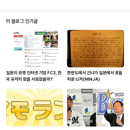
등에 도전장을 내밀고 있다. 삼성으로서도 앞에서는 애플
과 구글이 플랫폼과 소프트웨어에서 앞서가고, 뒤에서는
중국과 대만의 하이얼과 HTC 등이 강력한 도전자로서 모
습을 드러내고 이제는 기술력과 브랜드를 갖춘 소니와 파
이 블로그 인기글
나소닉까지 전열을 가다듬고 승부를 걸고 있어 진짜 승부
는 지금부터가 아닐까 생각된다. 01월 31일 (월요일) 전자
화폐 "Edy"의 안드로이드 앱 등장 bitWallet(http://ww
w.edy.jp/)은 선불식 전자화폐 Edy를 오사이후케타이(전
자지폐) 기능을 탑..
일본의 유명 인터넷 기업 FC2, 한
한반도에서 건너가 일본에서 꽃을
국 유저의 맘을 사로잡을까?
피운 닌자(NINJA)