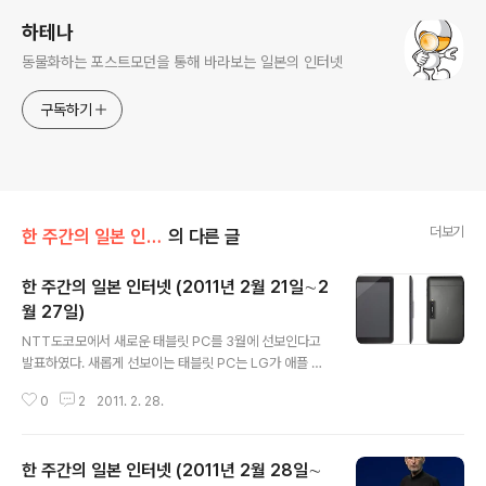
하테나
동물화하는 포스트모던을 통해 바라보는 일본의 인터넷
구독하기
더보기
한 주간의 일본 인터넷
의 다른 글
한 주간의 일본 인터넷 (2011년 2월 21일∼2
월 27일)
글 내용
NTT도코모에서 새로운 태블릿 PC를 3월에 선보인다고
발표하였다. 새롭게 선보이는 태블릿 PC는 LG가 애플 아
이패드와 삼성 갤럭시탭에 대응하고자 만든 3D 촬영이 가
0
2
2011. 2. 28.
능하고 3D 동영상을 볼 수 있는 Optimus Pad이다. 일본
태블릿 PC 시장에서는 아이패드가 독주하고 있는 가운데
삼성 갤럭시탭이 7인치라는 휴대하기 편한 크기와 무게로
한 주간의 일본 인터넷 (2011년 2월 28일∼
관심을 받고 있고, 이번에 LG 옵티머스패드가 안드로이드