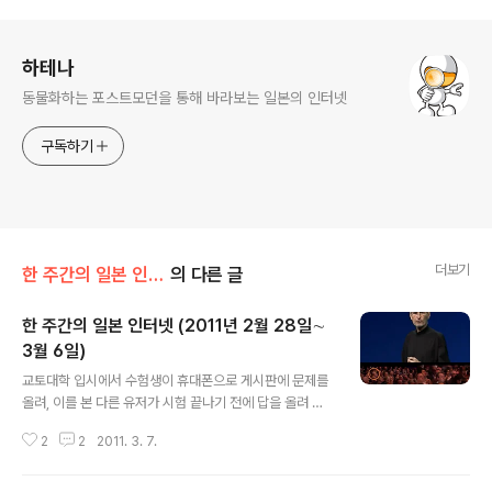
로그 정보
하테나
동물화하는 포스트모던을 통해 바라보는 일본의 인터넷
구독하기
더보기
한 주간의 일본 인터넷
의 다른 글
한 주간의 일본 인터넷 (2011년 2월 28일∼
3월 6일)
글 내용
교토대학 입시에서 수험생이 휴대폰으로 게시판에 문제를
올려, 이를 본 다른 유저가 시험 끝나기 전에 답을 올려 큰
문제가 되고 있다. 여러 문제가 있겠지만, 감독관의 눈을 피
2
2
2011. 3. 7.
해 문제를 올릴 수 있었던 수험생의 타자 실력이 놀랍다. 아
이패드2 발표장에서 발표하는 스티브잡스씨와 청중석에서
지켜보는 KT와 소프트뱅크 사장(출처 블로터, Twitpic)