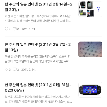
한 주간의 일본 인터넷 (2011년 2월 14일∼2
이번 주는 무엇보다 애플의 아이패드2의 발표가 세계적으
로 주목을 받았지 않았나 싶은데, 한일 애플 파트너사 수장
월 20일)
글 내용
이 직접 발표회장에 모습을 드러내는 것을 보면 애플의 대
이번 주는 모바일 월드 콩그레스(MWC)이야기로 지나간
단함이 다시금 느껴진다. 2월 28일 (월요일) 덴츠가 페이
느낌이다. 삼성 스마트폰의 애플 아이폰 디자인 따라 하기
스북과 업무 제휴, 프리미엄 광고의 독점 판매 등 일본 최대
는 어제쯤 끝날까?? MWC에서 발표된 삼성의 갤럭시S2
의 광고회사 덴츠(http://www.dentsu.co.jp/)는 세계 최
4
0
2011. 2. 21.
와 LG의 3D 스마트폰은 관심을 끌었지만, MWC에 참석
대의 ..
하지 않은 애플 아이폰5에 대한 이야기도 만만치 않고 뉴
스에 올라와 애플의 영향력을 새삼 느끼게 하였다. 오바마
한 주간의 일본 인터넷 (2011년 2월 7일∼2
대통령과의 만찬장에 건강(?)한 모습으로 참가한 스티브
잡스씨(출처 CNN) 또한 애플 CEO 스티브 잡스씨가 여명
월 13일)
글 내용
6주라는 뉴스가 흘러나와 충격을 주었는데 세상의 많은 애
최근 일본에서 주가를 높이고 있는 페이스북이 소동에 휘
플빠는 물론이고 다른 IT업체에 자극을 주기 위해서라도
말렸다. 2월 8일부터 실명이 아닌 가명으로 가입한 유저의
그의 장수를 기원해 본다. 2월 14일 (월요일) DeNA, 모바
계정이 정지되어 이용할 수 없는 일이 다수 벌어지면서 여
게타운 명칭을 "Mobage"로 일본 최대의 모바일 사이트
3
2
2011. 2. 14.
기저기서 원성의 목소리가 터져 나왔다. 이용 정지에 대해
모바게타운을 운영하는 De..
서 불복하고자 하면 신분증을 스캔하거나 디카로 찍어서
보내야 한다고 한다.(출처 http://twitpic.com/3xmdk0
한 주간의 일본 인터넷 (2011년 01월 31일∼
) 페이스북은 실명 가입을 원칙으로 하고 있어 가명으로 가
입하여 이용하는 경우 부적절한 행위로 인정되어 사용이
02월 06일)
글 내용
정지되는 경우가 발생한다고 밝히고 있다. 한국은 자신의
일본을 대표하는 전자업체의 결산 발표가 이어지고 있다.
실명을 밝히는데 거부감이 적지만, 일본은 지금까지 실명
소니가 발표한 새로운 휴대용 게임기 NGP 파나소닉, 소니
으로 커뮤니티 서비스를 이용하는 것을 터부시하고 있어
등이 초엔고라는 높은 파도를 넘어 흑자를 기록, 점차 안정