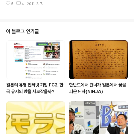
이번 사태도 그 연장선에서 일어난 것이 아닌가 싶다. 실명
5
4
2011. 2. 7.
화를 찾으며 세계 시장에서 앞서 나가고 있는 삼성과 LG
을 주장하는 페이스북과 가명도 ..
등에 도전장을 내밀고 있다. 삼성으로서도 앞에서는 애플
과 구글이 플랫폼과 소프트웨어에서 앞서가고, 뒤에서는
중국과 대만의 하이얼과 HTC 등이 강력한 도전자로서 모
습을 드러내고 이제는 기술력과 브랜드를 갖춘 소니와 파
이 블로그 인기글
나소닉까지 전열을 가다듬고 승부를 걸고 있어 진짜 승부
는 지금부터가 아닐까 생각된다. 01월 31일 (월요일) 전자
화폐 "Edy"의 안드로이드 앱 등장 bitWallet(http://ww
w.edy.jp/)은 선불식 전자화폐 Edy를 오사이후케타이(전
자지폐) 기능을 탑..
일본의 유명 인터넷 기업 FC2, 한
한반도에서 건너가 일본에서 꽃을
국 유저의 맘을 사로잡을까?
피운 닌자(NINJA)