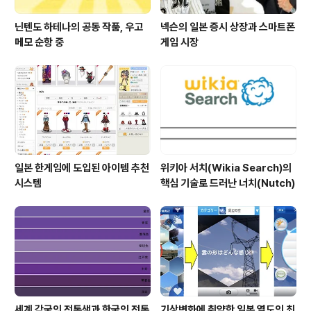
닌텐도 하테나의 공동 작품, 우고
넥슨의 일본 증시 상장과 스마트폰
메모 순항 중
게임 시장
일본 한게임에 도입된 아이템 추천
위키아 서치(Wikia Search)의
시스템
핵심 기술로 드러난 너치(Nutch)
세계 각국의 전통색과 한국의 전통
기상변화에 취약한 일본 열도의 최