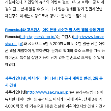
개설하였다. 자민당의 뉴스와 이벤트 정보 그리고 트위터 공식 계
정의 글도 함께 읽을 수 있다. 과거 일본 정계를 장기 집권하였던
자민당이 이제는 야당으로서 행보가 빨라진 느낌이다.
Genesix사와 고우단샤, 아이폰용 비슷한 말 사전 앱을 공동 개발
Genesix
(
http://genesix.co.jp/
)는 고단샤(
http://www.kodan
sha.co.jp/
)와 공동으로 6만 6,200항목의 비슷한 말을 담은 아이
폰 앱을 개발하여 발표하였다. 문자의 확대와 축소 스크롤 기능 등
아이폰의 특성을 살린 기능이 담겨 있어 한손으로 조작할 수 있게
하였다.
사쿠라인터넷, 이시카리 데이터센터의 공사 계획을 변경, 2동 동
시 건설
사쿠라인터넷
(
http://www.sakura.ad.jp/
)은 클라우드컴퓨팅에
특화한 데이터센터를 홋카이도 이시카리시에 계획, 전체 8동 약
4,000랙 중 제1기분으로 1동을 건설한 계획이었지만 건설 기간과