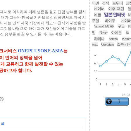
터넷
검색
트위터
삼
네이버
야후 재팬
제대로 의식하며 미래 생존을 걸고 진검 승부를 펼치
일본 인터넷
애플
M
현대가 그동안 한국을 기반으로 성장하면서도 자국 시
쿠텐
바이두
네이
이제는 먼저 자국 시장에서 최고의 찬사와 사랑을 받
Yahoo! JAPAN
구글
N
 그것을 바탕으로 하여 과거 자신들에게 기술을 가르
일
Naver
아이폰
책
진 승부를 펼칠 수 있기를 바라는 마음이다.
하테나
hatena
twitter
w.e.b
GeetState
일본 검
ONEPLUSONE.ASIA
워크서비스
는
업이 언어의 장벽을 넘어
롭게 교류하고
함께 발전할 수 있는
공하고자 합니다.
08-08
 글