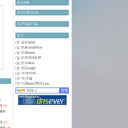
글 보관함
최근에 올라온 글
최근에 달린 댓글
링 크
(한 글)
Urimal
(일 본)
KoreaItNow
(일 본)
Hatena
(일 본)
NAVER.JP
(일 본)
Yahoo
(일 본)
Google
(검 색)
네이버
(검 색)
구글
(메 타)
Daum DNA Lens
)
기
(51)
야기
기
(17)