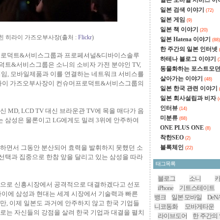
일본 모바일 서비스 
일본 검색 이야기
(72)
일본 게임
(9)
일본 책 이야기
(20)
힌 히라이 가즈오부사장(출처 :
Flickr
)
일본 Hatena 이야기
(88)
한 주간의 일본 인터넷
슈머프로덕트&서비스그룹과 프로페셔널&디바이스솔루
하테나 블로그 이야기
(
트&서비스그룹은 소니의 소비자 가전 분야인 TV,
동물화하는 포스트모
 게임, 모바일제품과 이를 연결하는 네트워크 서비스를
살아가는 이야기
(48)
 히라이 가즈오부사장이 컨슈머프로덕트&서비스그룹의
일본 한국 관련 이야기
일본 회사설립과 비자
(
인터뷰
(14)
 MD, LCD TV 대신 브라운관 TV에 목을 매다가 음
미분류
(68)
는 삼성은 물론이고 LG에게도 밀려 3위에 안주하여
ONE PLUS ONE
(8)
착한SEO
(2)
중하면서 그동안 분산되어 효력을 발휘하지 못했던 소
블록체인
(22)
선택과 집중으로 한참 앞을 달리고 있는 삼성을 따라
태그목록
블로그
소니
앞으로 신흥시장에서 공격적으로 대결하겠다고 선포
iPhone
기트스테이트
사이에 삼성과 현대는 세계 시장에서 기술력과 빠른
뱅크
일본 모바일
DeN
만, 이제 일본도 과거에 안주하지 않고 한국 기업들
니코동화
모바게타운
로는 자신들의 강점을 살려 한국 기업과 대결을 펼치
라이브도어
한 주간의 