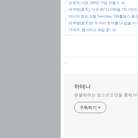
손정의 사장, 300년 기업 만들기
(2)
라쿠텐(楽天), 미국 BUY.COM을 2억 5천
아시아 정보 포털 Searchina, SBI홀딩스 품
라쿠텐(楽天)은 두 마리 토끼를 다 잡을 수
가약쿠, 웹서비스 세일 중!
(2)
,
하테나
동물화하는 포스트모던을 통해 바
구독하기