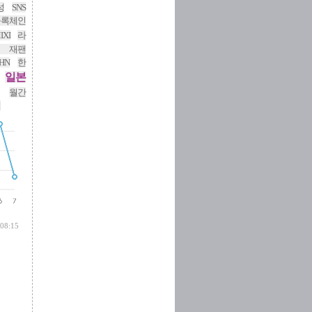
성
SNS
블록체인
IXI
라
버 재팬
HN
한
일본
월간
색
 08:15