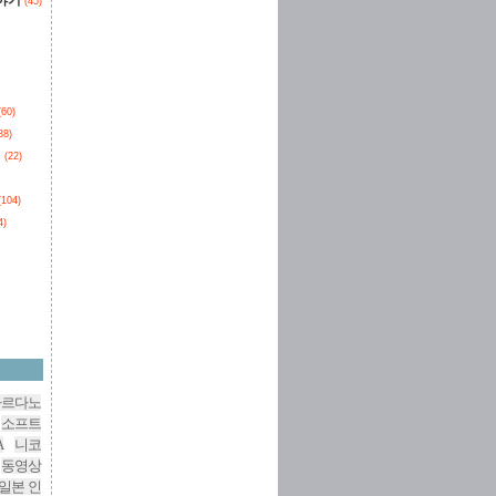
이야기
(45)
(60)
38)
던
(22)
(104)
4)
카르다노
소프트
A
니코
동영상
일본 인