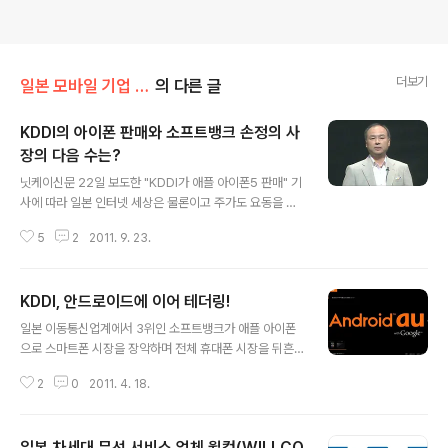
더보기
일본 모바일 기업 이야기
의 다른 글
KDDI의 아이폰 판매와 소프트뱅크 손정의 사
장의 다음 수는?
글 내용
닛케이신문 22일 보도한 "KDDI가 애플 아이폰5 판매" 기
사에 따라 일본 인터넷 세상은 물론이고 주가도 요동을 쳤
다. 21일 닛케이비즈니스에 관련 뉴스가 올라오면서 트위
5
2
2011. 9. 23.
터 등을 통해 급속하게 퍼졌고 다음날 닛케이신문에도 올
라오면서 KDDI의 아이폰5 판매는 기정사실로 되어 당일
주식 시장에서 소프트뱅크는 12%가 빠지고 KDDI는 일시
KDDI, 안드로이드에 이어 테더링!
적으로 6% 이상 올라가는 모습을 보이며 애플 아이폰의
글 내용
위력을 다시 한번 실감시켰다. 일본 유저들이 통화 품질이
일본 이동통신업계에서 3위인 소프트뱅크가 애플 아이폰
나쁜 소프트뱅크를 사용하거나 새롭게 가입한 이유 중에
으로 스마트폰 시장을 장악하며 전체 휴대폰 시장을 뒤흔
가장 큰 이유는 일본에서 애플의 아이폰을 사용하기 위해
들고 있고, 이에 대응하여 업계 1위인 NTT도코모는 안드
서는 아이폰을 독점 판매하는 소프트뱅크를 이용하는 방법
2
0
2011. 4. 18.
로이드 스마트폰을 대표하는 삼성 갤럭시 S로 반격을 시도
밖에 없기 때문이었는데 이번 발표로 소프트뱅크보다 통화
하는 가운데, 업계 2위인 KDDI도 안드로이드 스마트폰으
품질이 좋은 KDDI로 바꾸겠다는 의견도 상..
로 전세를 바꾸려고 하지만 좀처럼 쉽지 않은 상태이다. K
일본 차세대 무선 서비스 업체 윌컴(WILLCO