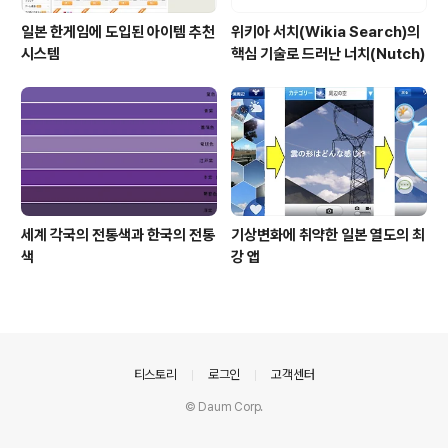
일본 한게임에 도입된 아이템 추천
위키아 서치(Wikia Search)의
시스템
핵심 기술로 드러난 너치(Nutch)
세계 각국의 전통색과 한국의 전통
기상변화에 취약한 일본 열도의 최
색
강 앱
의안내
티스토리
로그인
고객센터
© Daum Corp.