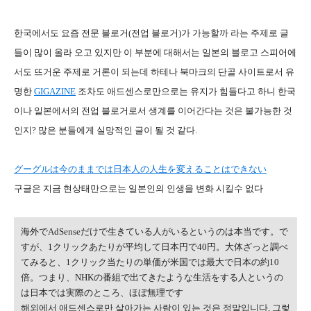
한국에서도 요즘 전문 블로거(전업 블로거)가 가능할까 라는 주제로 글
들이 많이 올라 오고 있지만 이 부분에 대해서는 일본의 블로고 스피어에
서도 뜨거운 주제로 거론이 되는데 하테나 북마크의 단골 사이트로서 유
명한
GIGAZINE
조차도 애드센스로만으로는 유지가 힘들다고 하니 한국
이나 일본에서의 전업 블로거로서 생계를 이어간다는 것은 불가능한 것
인지? 많은 분들에게 실망적인 글이 될 것 같다.
グーグルは今のままでは日本人の人生を変えることはできない
구글은 지금 현상태만으로는 일본인의 인생을 변화 시킬수 없다
海外でAdSenseだけで生きている人がいるというのは本当です。で
すが、1クリックあたりが平均して日本円で40円。大体ざっと調べ
てみると、1クリック当たりの単価が米国では最大で日本の約10
倍。つまり、NHKの番組で出てきたような生活をする人というの
は日本では実際のところ、ほぼ無理です
해외에서 애드센스로만 살아가는 사람이 있는 것은 정말입니다, 그렇