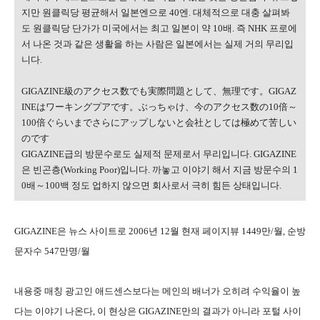
지만 원클릭당 평균해서 일본엔으로 40엔. 대체적으로 대충 살펴봐
도 원클릭당 단가가 미국에서는 최고 일본이 약 10배. 즉 NHK 프로에
서 나온 것과 같은 생활을 하는 사람은 일본에서는 실제 거의 무리입
니다.
GIGAZINE級のアクセス数でも実際問題として、無理です。GIGAZ
INEはワーキングプアです。ぶっちゃけ、今のアクセス数の10倍～
100倍ぐらいまでさらにアップしないと会社としては極めて苦しい
のです
GIGAZINE급의 방문수로도 실제적 문제로서 무리입니다. GIGAZINE
은 빈곤층(Working Poor)입니다. 까놓고 이야기 해서 지금 방문수의 1
0배～100백 정도 업하지 않으면 회사로서 극히 힘든 상태입니다.
GIGAZINE은 뉴스 사이트로 2006년 12월 현재 페이지뷰 1449만/월, 순방
문자수 547만명/월
내용중 매칭 광고인 애드센스보다는 메인의 배너가 오히려 수익율이 높
다는 이야기 나온다, 이 현상은 GIGAZINE만의 결과가 아니라 포털 사이