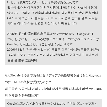
いという意味ではない）という事実があるためです
일본에 있어서 야후재팬이 검색시장에서 제1위라는 사실이 배경에
있습니다. 그리고 그 야후의 검색결과에 광고를 내는 것이 돈을 번다
(코스트 퍼포먼스가 높다는 의미로 누구나 쉽게 광고를 낼수 있다는
의미는 아니다)라는 엄연한 사실이 있기 때문입니다.
2006年3月の検索の国内利用率はヤフーが64.5％、Googleは34.
7％。ほかにも、いろいろなポータルサイトの方がページビューは
Googleよりも上だということがよく分かります
2006년 3월의 검색 국내(일본) 이용율은 야후가 64.5% 구글은 34.7%
그외에도 여러 포털사이트가 페이지뷰에서는 구글보다도 높다는 사
실을 잘 알수 있습니다.
なぜGoogleは今まであらゆるメディアの長期取材を受け付けなかった
のに、NHKの取材は受けたのか？
왜 구글은 지금까지 여러 미디어의 장기 취재를 허용하지 않았는데, NHK
의 취재를 허용하였는가?
Googleはほとんどあらゆるジャンルにおいて世界ではトップ近く