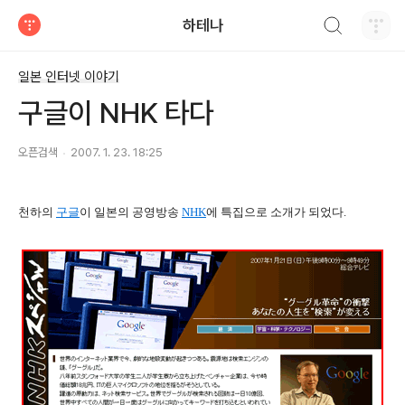
검색하기
하테나
티스토리
일본 인터넷 이야기
구글이 NHK 타다
오픈검색
2007. 1. 23. 18:25
천하의
구글
이 일본의 공영방송
NHK
에 특집으로 소개가 되었다.