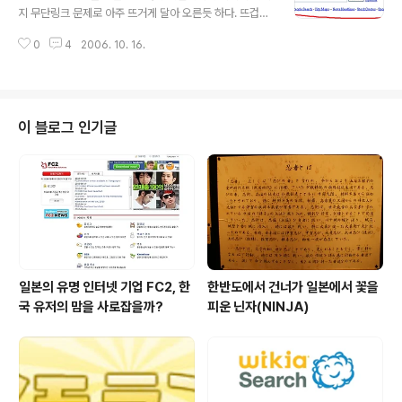
일본의 블로그스피어에서 화제가 되고 있는것으로 "스루료
지 무단링크 문제로 아주 뜨거게 달아 오른듯 하다. 뜨겁게
쿠(흘려 넘기는 힘, スルー力 : Through Power)"가 주
달아 오른 하테나촌(はてな村) はてなRSS > キーワー
목을 받고 있다. "흘려 넘기는 힘(스루료쿠)"은 일본산 오픈
0
4
2006. 10. 16.
ド > 無断リンク 발단이 된 사이트 Yoko's Blog リン
소스 풀텍스트 검색엔진으로 일본 관공청은 물론 기업체에
クはTOPに貼ってください。これからリンクを貼ろ
서 폭넓게 사용되어 지고 있는 Nam..
うとしている方へ。強制義務とします。 Yoko`s Bl
og 링크와 TOP에 걸어 주세요, 이제부터 링크를 걸려고
하는 분에, 강제의무입니다. リンクはすべてサイトのT
이 블로그 인기글
OPに貼るのが礼儀だと深く受け止めているからで
す。 링크는 모두 사이트의 TOP에 거는것이 예의라고 엄
숙히 숙지하고 있기 때문입니다. それが、リンク先を管
理する方の為にもなると私は信じます。 그것이, 링
크된 곳을 관리하는 분을 위한것이라고 나는 믿습니다. で
すがあなた達のブックマークの利用の仕方は..
일본의 유명 인터넷 기업 FC2, 한
한반도에서 건너가 일본에서 꽃을
국 유저의 맘을 사로잡을까?
피운 닌자(NINJA)