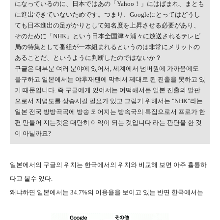
になっているのに、日本ではあの「Yahoo！」にはばまれ、まとも
に進出できていないためです。つまり、Googleにとってはどうし
ても日本進出の足がかりとして知名度を上昇させる必要があり、
そのために「NHK」という日本全国津々浦々に放送されるテレビ
局の特集として番組が一本組まれるというのは非常にメリットの
あることだ、というように判断したのではないか？
구글은 대부분 여러 분야에 있어서, 세계에서 넘버원에 가까움에도
불구하고 일본에서는 야후재팬에 막혀서 제대로 된 진출을 못하고 있
기 때문입니다. 즉 구글에게 있어서는 어떡해서든 일본 진출의 발판
으로서 지명도를 상승시킬 필요가 있고 그렇기 위해서는 "NHK"라는
일본 전국 방방곡곡에 방송 되어지는 방속국의 특집으로서 프로가 한
편 만들어 지는것은 대단히 이익이 되는 것입니다 라는 판단을 한 것
이 아닐까요?
일본에서의 구글의 위치는 한국에서의 위치와 비교해 보면 아주 휼륭하
다고 볼수 있다.
왜냐하면 일본에서는 34.7%의 이용율을 보이고 있는 반면 한국에서는