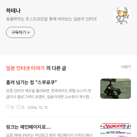
하테나
동물화하는 포스트모던을 통해 바라보는 일본의 인터넷
구독하기
더보기
일본 인터넷 이야기
의 다른 글
흘려 넘기는 힘 "스루료쿠"
글 내용
요즘 인터넷 세상을 둘러보면, 한국에서는 포털 뉴스의 댓
글이나 블로그에의 코멘트, 일본이라면 2ch등의 게시판
사이트나 하테나 북마크등의 소셜 북마크(SBM)등에서 제
0
0
2006. 12. 11.
대로 된 토론이 이루어지기 보다는 비방과 중상모략이 판
을 쳐 상호 유익한 의견 교환이 이루어지는 것이 아니라 상
대방에게 정신적 상처를 주거나 최악의 경우 블로그 운영
링크는 메인페이지로....
을 그만두는 사태로 이어지는 경우도 가끔 보여진다. 이러
글 내용
한 사이버 공간의 악순환에 대응하는 대처수단으로서 요즘
요즘 하테나에서는 무단링크 특히 메인페이지 이외의 페이