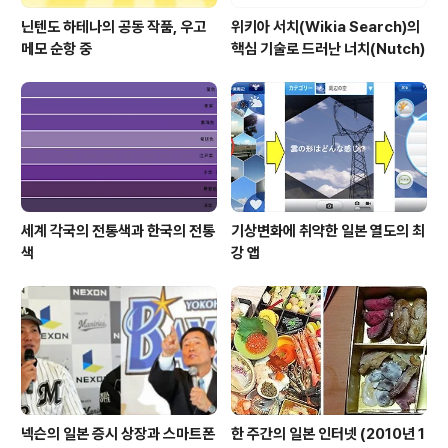
닌텐도 하테나의 공동 작품, 우고
위키아 서치(Wikia Search)의
메모 순항 중
핵심 기술로 드러난 너치(Nutch)
세계 각국의 전통색과 한국의 전통
기상변화에 취약한 일본 열도의 최
색
강 앱
넥슨의 일본 증시 상장과 스마트폰
한 주간의 일본 인터넷 (2010년 1