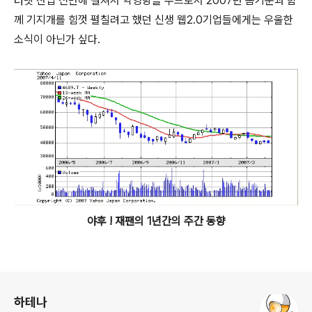
터넷 산업 전반에 걸쳐서 악영향을 주므로서 2007년 봄기운과 함
께 기지개를 힘껏 펼칠려고 했던 신생 웹2.0기업들에게는 우울한
소식이 아닌가 싶다.
야후 ! 재팬의 1년간의 주간 동향
로그 정보
하테나