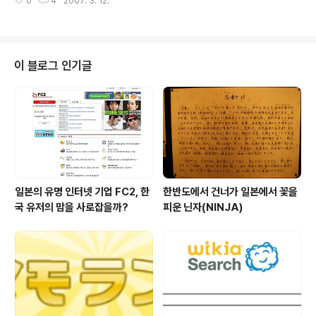
0
4
2007. 3. 12.
네트워킹서비스)가 최대의 이슈였다면, 올해는 세컨드라이프(Second Life)가
스가 세컨드라이프이다. 이미 많은 기업들이 참여를 하고
될 공산이 클것 같다. 한국에 비해서 메이드인재팬 인터넷 서비스가 적은 일본
있고 미국에서의 성공을 미디어..
에서는 해외의 서비스를 모방한 서비스나 외국업체와 제휴한 형태로 서비스를
그대로 들여와 성공하는 예가 상당수 존재한다. 온라인게임이 게임 전체 시장을
놓고 보았을때 아직까지는 비주류에 머물고 있는 일본에서, 세컨드라이프는 온
이 블로그 인기글
라인게임을 비주류에서 주류로 올려놀 파워를 갖고 있다고 보여진다. TV 뉴스
는 물..
일본의 유명 인터넷 기업 FC2, 한
한반도에서 건너가 일본에서 꽃을
국 유저의 맘을 사로잡을까?
피운 닌자(NINJA)