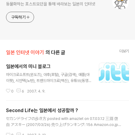
동물화하는 포스트모던을 통해 바라보는 일본의 인터넷
구독하기
더보기
일본 인터넷 이야기
의 다른 글
일본에서의 미니 블로그
글 내용
마이크로소프트(윈도즈), 야후(포털), 구글(검색), 애플(아
이팟), 시만텍(노턴), 트랜드마이크로(백신), 유튜브(동영상
공유)등의 공통점은 일본 현지 업체들이 충분한 경쟁 서비
0
6
2007. 4. 9.
스나 제품을 갖추지 못하고 있는 상태에서 일본 시장에 진
입하여 시장을 장악한 점이다. 일본 시장의 고유한 특성상
외국 기업의 제품이나 서비스, 그리고 기술들이 쉽게 자리
Second Life는 일본에서 성공할까 ?
를 잡기 힘든 시장으로 알려져 있는데, 위의 서비스나 제품
글 내용
등은 압도적인 기술력과 선진성, 그리고 브랜드력을 바탕
セカンドライフの歩き方 posted with amazlet on 07.03.12 三淵 啓
으로 해서 일본 시장을 장악, 일본 업체들의 경쟁 제품이나
自 アスキー (2007/03/26) 売り上げランキング: 156 Amazon.co.jp
서비스가 좀체 얼굴을 내밀지 못하고 있다. 이들 기업에 이
で詳細を見る 일본에서 2006년 mixi와 Gree등을 중심으로 한 SNS(소셜
어서 일본 시장에서 시장을 석권할 것으로 예상 되는 서비