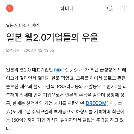
검색하기
하테나
티스토리
일본 인터넷 이야기
일본 웹2.0기업들의 우울
오픈검색
2007. 4. 12. 13:05
일본의 웹2.0 대표기업인
mixi
(
)가 최근 급성장에 브레
ミクシィ
이크가 걸리면서 열기가 한풀 꺽였고, 그뒤를 이어서 블로그 관련
솔루션 제작과 블로그검색, RSS리더등의 개발등으로 웹2.0을 리
드하며 신세대 벤처 기업으로서 언론의 주목을 받으며 상장에 성
공, 한때는 천억엔의 기업 가치를 자랑하던
DRECOM
(
ドリコ
)도 새로운 수익모델의 부재등으로 하향세를 기록하며 최근에
ム
는 150억엔까지 기업 가치가 떨어지면서 끝없는 추락을 하고 있
다.