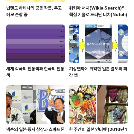
닌텐도 하테나의 공동 작품, 우고
위키아 서치(Wikia Search)의
메모 순항 중
핵심 기술로 드러난 너치(Nutch)
세계 각국의 전통색과 한국의 전통
기상변화에 취약한 일본 열도의 최
색
강 앱
넥슨의 일본 증시 상장과 스마트폰
한 주간의 일본 인터넷 (2010년 1