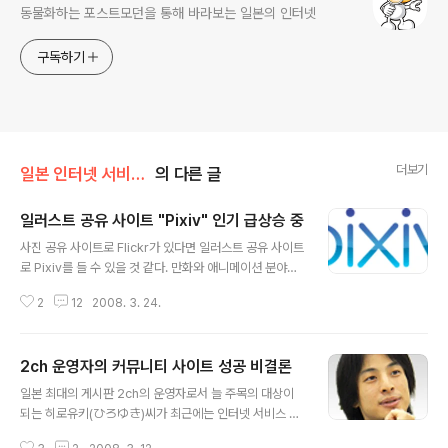
동물화하는 포스트모던을 통해 바라보는 일본의 인터넷
구독하기
더보기
일본 인터넷 서비스 이야기
의 다른 글
일러스트 공유 사이트 "Pixiv" 인기 급상승 중
글 내용
사진 공유 사이트로 Flickr가 있다면 일러스트 공유 사이트
로 Pixiv를 들 수 있을 것 같다. 만화와 애니메이션 분야에
서 세계 시장을 선도하는 일본, 만화와 애니메이션 선진국
2
12
2008. 3. 24.
일본의 기반이 되는 오타쿠 문화와 활발한 동인지 활동 등
주변 환경 기반이 충분히 갖추어져 있기에 가능한 서비스
라고 생각되는 일러스트 공유 사이트 Pixiv는 CROOC에
2ch 운영자의 커뮤니티 사이트 성공 비결론
서 운영하고 있다. Pixiv는 초기 프로그래머이자 일러스트
글 내용
동인지 작가였던 가미타니(上谷)씨가 개인적으로 만들어
일본 최대의 게시판 2ch의 운영자로서 늘 주목의 대상이
운영하던 사이트였지만 예상 외의 인기로 사용자가 급속도
되는 히로유키(ひろゆき)씨가 최근에는 인터넷 서비스 중
로 증가, 서비스 오픈부터 20일 만에 회원이 1만 명을 넘어
가장 관심도가 높은 니코니코동화의 운영자로서 그 이름을
선 시점에 Pixiv의 서버를 빌려쓰던 CROOC의 서비스로