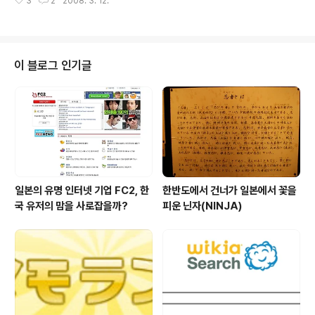
3
2
2008. 3. 12.
더욱 높이고 있다. 텍스트 중심의 커뮤니티 사이트로는 최
변경하여 운영, 가미타니씨도 CROOC에 입사하게 되었
대 규모인 2ch, 그리고 동영상 부문의 커뮤니티 사이트로
다. 회원수, 작품..
최대 규모를 자랑하는 니코니코동화를 연달아 성공시킴으
로써 히로유키씨에 대한 평가도 더욱 높아지고, 그의 유유
자적 하며 세상을 달관한 듯한 태도는 더욱 그 강도를 높이
이 블로그 인기글
고 있는데, 이번에 니코니코동화의 성공 원인과 커뮤니티
사이트 운영에 대한 자신을 견해를 피력하였다. ひろゆき
氏が明かす、「ニコニコ動画が人気な理由」と「コミュ
ニティ運営のコツ」 히로유키씨가 밝히는 "니코니코동화
의 인기 비결"과 커뮤니티 운영의 방법" 니코니코동화가 인
기를..
일본의 유명 인터넷 기업 FC2, 한
한반도에서 건너가 일본에서 꽃을
국 유저의 맘을 사로잡을까?
피운 닌자(NINJA)