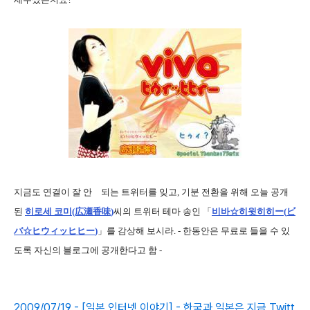
지금도 연결이 잘 안 되는 트위터를 잊고, 기분 전환을 위해 오늘 공개
된
히로세 코미(広瀬香味
)
씨의 트위터 테마 송인 「
비바
☆
히윗히히ー(
ビ
バ☆ヒウィッヒヒー
)
」를 감상해 보시라. - 한동안은 무료로 들을 수 있
도록 자신의 블로그에 공개한다고 함 -
2009/07/19 - [일본 인터넷 이야기] - 한국과 일본은 지금 Twitt