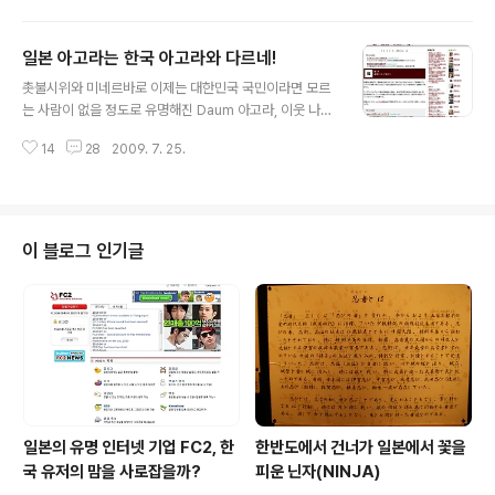
텐츠를 해외 시장에 판매할 때 이용할 수 있도록 지원, 세계
2위의 시장인 일본 시장에 본격적으로 진출할 수 있는 기
일본 아고라는 한국 아고라와 다르네!
반을 다져왔다. 일본 국회는 6월 17일 자금 결제법(자금 결
글 내용
제에 관한 법률)을 가결, 1년 이내에 시행하기로 결정하였
촛불시위와 미네르바로 이제는 대한민국 국민이라면 모르
다. 일본의 현행법상에서는 은행만이 송금 등의 거래를 할
는 사람이 없을 정도로 유명해진 Daum 아고라, 이웃 나라
수 있도록 되어있었지만, 이번 자금 결제법이 시행되면, 자
일본에도 아고라(アゴラ)는 존재하지만, 모습이나 내용에
금 이동업자로 등록만 하면 소액(상한선은 50만 엔에서 1
14
28
2009. 7. 25.
서 한국 아고라와는 다르다. 한국의 아고라가 게시판 형태
00만 엔 사이)의 거래에 대한 송금 이체 등이 가능하게 되
로 누구나 익명으로 글을 올릴 수 있게 되어 있어 자유로운
며, 상품권이나 ..
토론이 이루어지게 되어 있지만, 일본의 아고라는 블로그
형태로 실명의 전문가들이 참가한 팀블로그 형태의 오피니
언 사이트이다. 일본 아고라는 올해 1월 26일 오픈하였으
이 블로그 인기글
며, 블로그 시스템 등 사이트 관리는 라이브도어에서 담당
하고, 참여 멤버 선정과 운영은 편집장으로 참여하는 블로
고스피어의 유명 논객이자 경제학자인 이케다 노부오(池
田信夫)교수가 맡고 있다. 현재 각계의 저명한 인물들이
필진으로 속속 참여를 하고 있으며, 아고라 운영..
일본의 유명 인터넷 기업 FC2, 한
한반도에서 건너가 일본에서 꽃을
국 유저의 맘을 사로잡을까?
피운 닌자(NINJA)