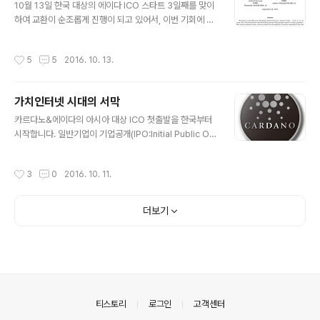
10월 13일 한국 대상의 에이다 ICO 스타트 3일째를 맞이
향"에 대해 강연을 할 예정이며 이후 서강대 이군희 교수와
하여 교환이 순조롭게 진행이 되고 있어서, 이번 기회에 한
KT 서영일 상무와 함께 "한국 신성장동력으로서의 블록체
국 최대의 비트코인 커뮤니티 사이트인 땡글에도 인사도
인 활용과 금융혁신"에 대해 좌담회를 가질 예정이다. 비트
드릴 겸 "카르다노 국내 ICO 스타트"라는 제목으로 글을
코인 개발은 물론 이더리움 CEO를 역임하였던 찰스 호스
작성시간
5
5
2016. 10. 13.
올렸다. 땡글 : http://www.ddengle.com/ 카르다노 국
킨슨은 얼마전 이더리움 클래식의 핵심 개발팀을 IOHK의
내 ICO 스타트 : http://www.ddengle.com/board_fr
산하 프로젝트로 끌어들였다. I..
ee/1431988 올린 지 얼마후 한분이 카르다노 프로젝트
가치인터넷 시대의 서막
의 장점에 대해서 문의를 주셔서 간단히 장점과 특징을 설
글 내용
명해 드렸는데, 이후 굉장히 부정적인 글을 올리더니, 다른
카르다노&에이다의 아시아 대상 ICO 첫출발을 한국부터
분의 댓글에도 시중에서 도는 폰지 사기에 사용되는 가상
시작합니다. 일반기업이 기업공개(IPO:Initial Public Off
화폐 취급하는 내용을 올리셨다. 다단계와 연루된 잡코인
ering)를 통해 자금을 조달한다면, 가상화폐는 ICO(Initia
부분은 한국 내 카르다노 프로젝트를 진행하면서 가장..
l Coin Offering)을 통해 개발비와 운영비등의 자금을 확
작성시간
3
0
2016. 10. 11.
보합니다. 카르다노&에이다 from myconsultingkorea
카르다노&에이다는 지금까지 일본에서만 1차 2차 3차 IC
O를 진행하였습니다. 3차는 아시아를 대상으로 진행을 하
더보기
려고 했지만, 각국 상황의 조율 문제와 일본에서의 예약량
이 예상 외로 많았던 관계로 일본에서 진행만으로 완료되
었습니다. 카르다노재단은 전세계를 대상으로 한 4차 ICO
에 앞서 일본을 제외한 아시아 각국을 대상으로한 3.5차 I
CO를 준비하였고, 한국을 시작으로 동남아시아..
의안내
티스토리
로그인
고객센터