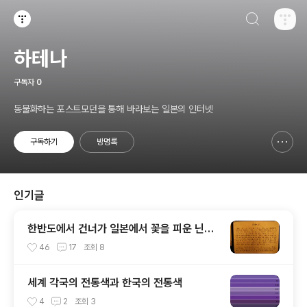
검색하기
티스토리
하테나
구독자
0
동물화하는 포스트모던을 통해 바라보는 일본의 인터넷
구독하기
방명록
신고하기 레이어
열기
인기글
한반도에서 건너가 일본에서 꽃을 피운 닌자
(NINJA)
46
17
조회
8
세계 각국의 전통색과 한국의 전통색
4
2
조회
3