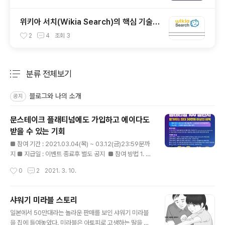
위키아 서치(Wikia Search)의 핵심 기술로
드러난 너치(Nutch)
2
4
조회
3
분류 전체보기
주요 글 목록
블로그와 나의 소개
공지
문스테이크 플래티넘에도 가입하고 에이다도
받을 수 있는 기회
글 내용
■ 참여 기간 : 2021.03.04(목) ~ 03.12(금)23:59분까
지 ■ 지급일 : 이벤트 종료후 별도 공지 ​ ■ 참여 방법 1. 문
스테이크 월렛 플래티넘 레벨 전환 신청(KYC2) = 멤버십
작성시간
0
2
2021. 3. 10.
요금($100) 100% 지원(한국인 전원) 2. 카페 이벤트 게
시글 인증 댓글 - 플래티넘 레벨 신청후 화면 캡쳐 이미지 -
문스테이크 월렛 아이디 / 에이다 지갑주소(반드시 문스테
샤워기 미라블 스토리
이크 월렛 주소 기입) 3. 이벤트 홍보 미션 참여시(선택) -
글 내용
일본에서 50만대라는 놀라운 판매를 보인 샤워기 미라블
모든 멤버십 레벨 참여 가능(기본/실버/골드/플래티넘) -
을 집에 들여놓았다. 미라블은 아토피로 고생하는 딸을 보
이벤트 내용을 SNS(카페, 블로그, 페이스북, 카톡, 텔레그