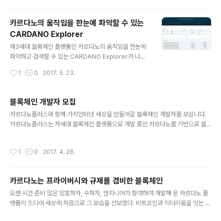
완벽하게 작동하는지 체크하면서 메인네트워크 오픈 카운
트다운하고 있다. 이미 에이다 전용 월렛(전자지갑) 다이달
카르다노의 움직임을 한눈에 파악할 수 있는
로스를 선을 보였고, 카르다노 프로젝트 전반에 대해 IOH
CARDANO Explorer
K CEO 찰스 호스킨슨 스스로가 작성한 Way Cardano
글 내용
를 공개하며 분위기를 띄우고 있다. 블록체인을 기반으로
제3세대 블록체인 플랫폼인 카르다노의 움직임을 한눈에
한 가상화폐 원조라고 할 수 있는 비트코인, 그리고 스마트
파악하고 검색할 수 있는 CARDANO Explorer가 나왔
컨트랙 기능으로 2세대 블록체인 플랫폼이라 불리고 있는
다. Cardano Block Explorer tutorial video 카르다
작성시간
1
0
2017. 5. 23.
이더리움을 잇는 3세대 블록체인을 ..
노 블록체인 익스플로러에서는 다른 가상화폐에서도 기본
적으로 제공되는 트랜잭션의 시간과 거래량 등을 파악하는
것은 물론이고 카르다노 플랫폼의 핵심 기능이라 할 수 있
블록체인 개발자 모집
는 PoS(Proof-of-Stake : 지분증명)의 알고리즘의 일부
글 내용
카르다노플러스와 함께 가치인터넷 세상을 만들어갈 블록체인 개발자를 모십니다.
인 에포크(Epoch)와 슬롯(Slot)의 세부 내용도 확인할 수
카르다노플러스는 차세대 블록체인 플랫폼으로 개발 중인 카르다노를 기반으로 블
있다. 검색창 : 월렛주소, 트랙잭션ID, 거래시간 등으로 상
록체인 기술 개발을 하는 회사입니다. 카르다노플러스에서는 카르다노 개발사 IOH
세 내용 검색이 가능 Epoch : 랜덤하게 선발된 ADA보유
K와 긴밀한 협력관계를 통해 IOHK가 추진하고 있는 카르다노, 이더리움클래식, 스
자가 특정의 타임 슬롯에 배정된다. 타임슬롯에서는 선택
작성시간
1
0
2017. 4. 28.
콜렉스, RS코인 프로젝트 등 첨단 블록체인 기술을 가장 먼저 접하고, IOHK 개발자
된 ADA 보유자가 새로운 블록을 생성하고 블록..
들과의 커뮤니케이션을 통해 핵심 기술 동향을 빠르게 습득할 수 있습니다. 카르다노
플러스가 모시고자 하는 개발자의 가장 중요한 덕목은 블록체인의 무한한 가능성에
카르다노는 프라이버시와 규제를 겸비한 블록체인
흠뻑 빠져 있는 분입니다. 세상은 4차산업혁명의 기반 기술로서 블록체인에 주목하
글 내용
고 있습니다만, 현실은 그 가능성에 비해서는 미약하기 짝이 없습니다. 그러나..
오랜 시간 준비 많은 암호학자, 수학자, 엔지니어가 참여하여 개발해 온 카르다노 플
랫폼이 드디어 세상에 처음으로 그 모습을 선보였다. 비트코인과 이더리움을 잇는 제
3세대 블록체인을 표방하면 2015년부터 개발되어온 카르다노 플랫폼의 테스트넷