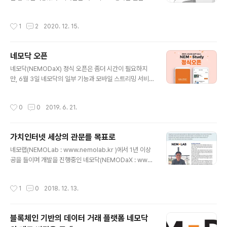
면 개발되어서 피부가 연약한 사람에게는 더할 나위 없이
램 - 한정) 및 커뮤니티(코인판, 땡글... 등)에 공유 - 서로
친화적인 샤워기로 유명하다. 세계 최초 토네이도 방식으
다른 커뮤니티 최소 3곳 이상(동일 커뮤니티의 경우 1회만
작성시간
1
2
2020. 12. 15.
로 파인버블의 물 반, 공기 반으로 건강하고 아름다운 피부
인정) - 이벤트..
에 도움이 되는 미라블은 우리 가족에게는 없어서는 안될
소중한 피부 지킴이다. 미라블 스토리 미라블 공식 블로그
네모닥 오픈
blog.naver.com/mirablekorea 미라블 구매 mirabl
글 내용
e.kr/
네모닥(NEMODaX) 정식 오픈은 좀더 시간이 필요하지
만, 6월 3일 네모닥의 일부 기능과 모바일 스트리밍 서비
스 네모스터디(NEMOStudy)를 오픈하였다. 블록체인이
열어가는 가치인터넷 시대의 관문을 표방하면 개발 중인
작성시간
0
0
2019. 6. 21.
네모닥은 블록체인 기술과 P2P 데이터 전송 기술, 그리고
저작권 보호를 위한 암호화 기술이 융합되어 콘텐츠 공급
자와 구매자가 직접 콘텐츠를 사고 팔 수 있는 오픈장터로
가치인터넷 세상의 관문를 목표로
개발되고 있다. 네모닥에서는 동영상과 음원, 텍스트 등 다
글 내용
양한 카테고리의 콘텐츠와 디자털 데이터가 사고 팔릴 것
네모랩(NEMOLab : www.nemolab.kr )에서 1년 이상
으로 예상되는데, 이번에 인터넷 강의에 초점을 맞춘 모바
공을 들이며 개발을 진행중인 네모닥(NEMODaX : www.
일 스트리밍 서비스 네모스터디(앱)와 함께 네모닥(웹)을
nemodax.com )에 대한 소개가 블록체인 전문잡지인 블
통해 콘텐츠를 등록할 수 있는 기능을 오픈하게 되었다. 6
록체인투데이에 소개되었습니다. 네모닥은 가치인터넷 세
작성시간
1
0
2018. 12. 13.
월 3일 네모닥과 네모스터디를 공개하..
상의 관문을 목표로 블록체인 기술과 P2P 기술을 융합하
여, 데이터(콘텐츠) 판매자와 구매자를 직접 연결시킴으로
써 판매자에게는 최대의 이익을, 구매자에게는 양질의 콘
블록체인 기반의 데이터 거래 플랫폼 네모닥
텐츠를 구매할 수 있는 장을 마련하고자 만든 플랫폼입니