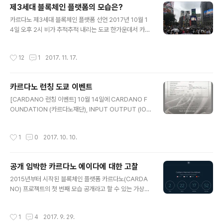
제3세대 블록체인 플랫폼의 모습은?
이언트든지 가독성 높은 어드레스라든지 투표센터와 페이
글 내용
퍼월렛 등등과 공개 전략등을 발표)이 신뢰와 공감을 얻어
카르다노 제3세대 블록체인 플랫폼 선언 2017년 10월 1
오를 때는 오르고 남들이 다 떨어질 때도 큰 동요 없이 탄탄
4일 오후 2시 비가 추적추적 내리는 도쿄 한가운데서 카르
하게 지지하는 것이 아닌가 싶다. 카르다노가 2차 로드맵
다노 런칭 이벤트가 성대하게 열렸다. 카르다노 프로젝트
발표와 함께 카르다노의 공개 전략에 대한 글을 올려서 번
는 2015년 2월 구상을 시작하여, 2015년 9월 첫 프리세
작성시간
12
1
2017. 11. 17.
역하여 공개한다. 카르다노 에이다 공개 전략 ..
일을 시작으로 2017년 1월까지 4차에 걸쳐 일본을 비롯
한 한국 중국 등 8개국에서 프리세일을 진행, 6200만불을
모으며 성공적인 프리세일을 마쳤다. 카르다노 프리세일에
카르다노 런칭 도쿄 이벤트
서는 현재 버블조짐을 보이는 IOC들이 직면하고 있는 KY
글 내용
C(본인확인), AML(자금세탁) 부분을 일본 증권사 기준에
[CARDANO 런칭 이벤트] 10월 14일에 CARDANO F
서 2년 전부터 완벽하게 대응함로써 기술 면에서 뿐만 아
OUNDATION (카르다노재단), INPUT OUTPUT (IO),
니라 운영 면에서의 완성도를 인정받고 있다. 기술적인 면
EMURGO 공동 주최 이벤트 "CARDANO 런칭 이벤
과 운영 면에서 오랜 시간과 막대한 자본이 투자되며 준비
트"를 아래와 같이 개최하게 되었습니다. 이번 이벤트는 아
작성시간
1
0
2017. 10. 10.
되어진 카로다로에게 있어서..
래와 같은 내용을 주제로 진행하겠습니다. · CARDANO
를 만드는 이유 · 앞으로 CARDANO가 만들어 나갈 미래 ·
기존의 블록체인 기술과 비교한 CARDANO 우위성 · 각
공개 임박한 카르다노 에이다에 대한 고찰
조직의 앞으로 역할 · 규제에 대한 대응책 위 주제에 대해서
글 내용
각 분야의 전문가가 강연합니다. CARDANO 프로젝트는
2015년부터 시작된 블록체인 플랫폼 카르다노(CARDA
비트코인과 이더리움이 안고 있는 문제를 해결하기 위해 2
NO) 프로젝트의 첫 번째 모습 공개라고 할 수 있는 가상화
년 반 전에 계획되어 2015년 9월부터 자금을 모으고, CA
폐 에이다(ADA)의 공개가 초읽기에 들어갔다. 카르다노
RDANO 플랫폼 개발을 시작했습니다. 현재 가상화폐..
개발사 IOHK에서는 카르다노 공개 카운트다운 페이지를
작성시간
1
4
2017. 9. 29.
만들어, 테스트네트워크를 통해 카르다노의 다양한 기능이