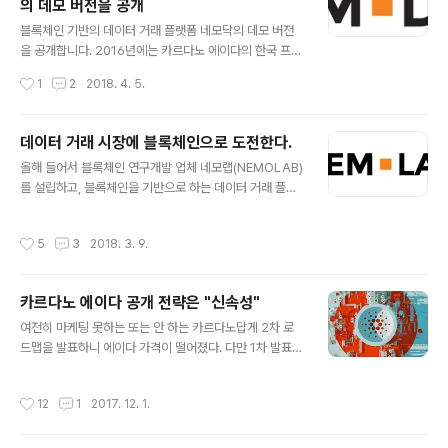
의 데모 버전을 공개
다. 네모닥은 내년 1월 오픈을 목표로 개발되고 있으며, 기
글 내용
본적으로 다양한 컨텐츠와 데이터의 오픈마켓을 지향하고
블록체인 기반의 데이터 거래 플랫폼 네모닥의 데모 버전
있는데, 초기에는 인터넷강의와 연구보고서, 그리고 인디
을 공개합니다. 2016년에는 카르다노 에이다의 한국 프리
밴드의 음원을 보유한 업체와 개인에 주력할 예정입니다.
세일을 담당하여 좌충우돌하면서 블록체인의 가능성에 눈
작성시간
1
2
2018. 4. 5.
위의 콘텐츠(데이터)를 보유한..
을 떴습니다. 2017년은 카르다노 플랫폼 생태계 조성을
위한 블록체인 개발사 카르다노플러스를 설립하고 블록체
인 기술에 대한 연구와 개발을 통해 블록체인의 무한한 미
데이터 거래 시장에 블록체인으로 도전한다.
래 가능성과 현실의 한계를 체감하면서 한편으로는 카르다
글 내용
올해 들어서 블록체인 연구개발 업체 네모랩(NEMOLAB)
노 에이다의 상장이 무사히 이루어지고 순조롭게 성장하는
를 설립하고, 블록체인을 기반으로 하는 데이터 거래 플랫
것을 보며 안도의 숨을 쉰 한해였습니다. 2018년 올해는
폼 네모닥(NEMODaX)을 개발하고 있다. 작년 한 해는 카
현재의 블록체인 기술로 세상을 어떻게 바꾸어 나갈 수 있
르다노플러스를 설립하여, 블록체인을 기반으로 한 다양한
을까 하는 도전의 첫걸음으로 네모랩을 설립하고, 블록체
작성시간
5
3
2018. 3. 9.
비즈니스를 구상하였고, 일부 진행을 하면서 투자사와 비
인 기술을 기반으로 한 데이터 거래 플랫폼 네모닥의 데모
즈니스 방향에 대한 의견 차이로 각자의 길로 가기로 결정
버전을 선보이게 되었습니다. 네모닥 데모 사이트 :..
하게 되었다. 일 년간의 경험을 통해 블록체인의 앞으로의
카르다노 에이다 공개 전략은 "신속성"
가능성에 대해서는 더욱 신뢰를 하게 되었지만, 현재 가능
글 내용
한 것과 불가능한 것에 대한 현실적 판단력을 키웠다고 생
여전히 마케팅 못하는 또는 안 하는 카르다노답게 2차 로
각한다. 현재까지 블록체인과 관련해서 성공적으로 비즈니
드맵을 발표하니 에이다 가격이 떨어졌다. 다만 1차 발표
스를 진행하고 있는 서비스를 보면, 비트코인을 필두로 한
때 학습이 된 듯 큰 하락은 없었다. 그렇지만 마케팅 보다는
가상화폐와 그런 가상화폐를 거래할 수 있게 돕는 거래소
무엇을 어떻게 만들고 있는지 엔지니어 관점에서 고지식하
작성시간
12
1
2017. 12. 1.
가 유일하고 그 외의 수많은 ICO를 통해..
게 알리고 있는 모습(우로보로스 위임 기능이니 멀티시그
네이처 트랜잭션이니 월렛 백엔드니, 컨센선스 인센티브와
수수료니 양자 컴퓨터 전자서명방식이라느니 라이트클라