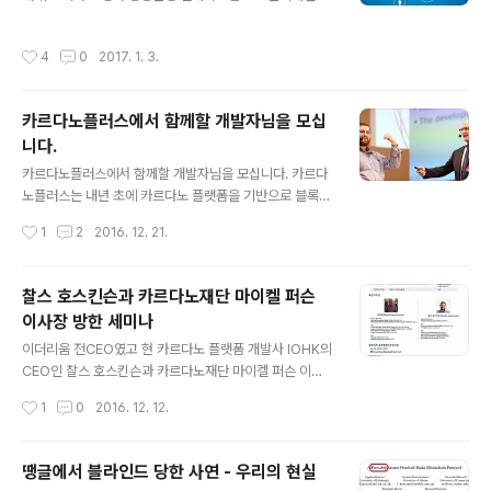
하고 있다. 지금까지는 세상이 은행, 카드사, 중개사 등 제3
술 사용을 검토 영국 중앙은행이 세계 중앙은행 중 최초로
의 신뢰기관이나 중앙 관리 서비스를 통해 거래가 이루어
결제시스템에 블록체인을 도입한다고 발표, 이 뉴스를 시
작성시간
4
0
2017. 1. 3.
졌다면, 블록체인 등장 이후의 시대는..
발로 유럽과 아시아 각국 중앙은행이 블록체인 기술에 관
심을 표명 2.IBM 블록체인 비즈니스 솔루션 제공 Linux재
단이 진행하는 블록체인 프로젝트에 참가하던 IBM이 비즈
카르다노플러스에서 함께할 개발자님을 모십
니스용 블록체인 솔루션 서비스를 오픈 3.이더리움, 프론
니다.
티어 최신판 홈스테드 발표 이더리움이 블록체인 플랫폼
글 내용
제1탄인 프로틴어(Fronter)에 이어 제2탄 홈스테드(Ho
카르다노플러스에서 함께할 개발자님을 모십니다. 카르다
mestead)를 발표, 향후 메트로플리스와 세레니티로 진화
노플러스는 내년 초에 카르다노 플랫폼을 기반으로 블록체
할 예정 4.R3CEV가 블록체인 플랫폼 코다(Corda)를 발
인 전문기업으로 설립될 예정으로 카르다노재단 한국지부
작성시간
1
2
2016. 12. 21.
표 금융기관 대상으로 설..
& IOHK 파트너사입니다. IOHK 찰스 호스킨슨 CEO와 카
르다노재단 마이켈 퍼슨 이사장 카르다노재단이 운영 관리
하는 카르다노 플랫폼은 비트코인, 이더리움을 잇는 3세대
찰스 호스킨슨과 카르다노재단 마이켈 퍼슨
가상화폐 플랫폼으로 비트코인 개발에도 참여하였고, 이더
이사장 방한 세미나
리움 개발자와 CEO를 역임하였던 찰스 호스킨슨이 개발
글 내용
하고 있습니다. IOHK는 찰스 호스킨슨이 카르다노 플랫폼
이더리움 전CEO였고 현 카르다노 플랫폼 개발사 IOHK의
개발을 위해 만든 블록체인 전문개발사로 현재 전 세계 암
CEO인 찰스 호스킨슨과 카르다노재단 마이켈 퍼슨 이사
호화폐 전문가 50여 명이 포진하여 내년 2월 공개를 목표
장이 12월 15일부터 17일까지 방한한다. 16일(금요일)에
작성시간
1
0
2016. 12. 12.
로 개발에 집중하고 있습니다. IOHK 팀원들 IOHK에서는
는 서강대에서 "블록체인과 금융"을 주제로 찰스 호스킨슨
차세대 블록체인 기술인 POS(Proof..
과 마이켈 퍼슨이 강연을 한다. 찰스 호스킨슨은 "암호화폐
플랫폼이 만들어가는 가치인터넷 세상과 카르다노"에 대해
땡글에서 블라인드 당한 사연 - 우리의 현실
강연하고, 마이켈 퍼슨은 "블록체인이 금융에 미치는 영
글 내용