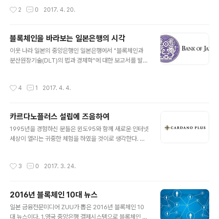
이 4월 18일부터 시작되어, 다이달로스(월렛)를 다운로드하여 에이다(ADA)를 주고
작성시간
2
0
2017. 4. 20.
받을 수 있게 되었다. 다이달로스 사용 설명 동영상 카르다노 테스트넷 오픈을 맞이
하여 카르다노재단 이사장 마이켈 퍼슨씨가 카르다노의 이념과 앞으로의 발전상에
대해 자세히 소개한 글을 올려 그 내용 전문을 한글을 옮겨 본다. "카르다노는 프라이
블록체인을 바라보는 일본은행의 시각
버시와 규제를 겸비한 블록체인" 블록체인은 사용자의 상황과 요구에 맞게 고쳐 쓸
글 내용
수 있는 우수한 기술입니다. 그러나 통제의 부족과 보안이 검증되지 ..
이웃 나라 일본의 중앙은행인 일본은행에서 "블록체인과
분산원장기술(DLT)의 법과 경제학"에 대한 보고서를 발표
하였다. 이번 보고서의 요지를 살펴보면 "블록체인 및 분산
원장기술은 디지털 데이터를 이용하면서 이를 「분산형」 방
작성시간
4
1
2017. 4. 4.
식으로 처리하는 것이다. 이러한 기술을 거래의 효율성과
안전성 향상에 도움을 주기 위해서는 「디지털화와 분산형」
이라는 새로운 기술 특성을 고려한 법률 · 제도 · 경제 이론
카르다노플러스 설립에 즈음하여
면에서 고찰이 중요하며, 학계와 산업계의 밀접한 연계의
글 내용
필요성"을 강조하였다. 1.블록체인・DLT의 장점 ① 업무
1995년을 경험하신 분들은 윈도95와 함께 새로운 인터넷
의 효율화 · 합리화 · 비용절감 참가자는 인터넷 환경에서
세상이 열리는 귀중한 체험을 하였을 것이로 생각한다. 우
동일한 장부를 공유하기 때문에 중앙집중적인 장부 관리를
리의 삶은 인터넷 전과 후로 나뉠 정도로 인터넷을 통해 우
위한 대규모 컴퓨터 센터를 구축하는 비용의 절약을 기대
리는 거리와 시간과 관계없이 무한한 정보를 쉽게 빠르게
작성시간
3
0
2017. 3. 24.
할 수 있다. 또한 기존의 중앙집중..
얻고 또 제공할 수 있게 되면서 급격한 삶의 변화를 겪게 되
었다. 2009년 비트코인의 기반 기술로 세상에 알려진 블
록체인은 우리가 지금까지 경험하지 못한 새로운 세상을
2016년 블록체인 10대 뉴스
열려고 하고 있다. 인터넷이 우리에게 무한한 정보 인터넷
글 내용
시대를 안겨주었다면, 블록체인은 우리에게 가치 인터넷이
일본 금융전문미디어 ZUU가 뽑은 2016년 블록체인 10
라는 지금까지 경험하지 못한 새로운 시대를 열어주려고
대 뉴스이다. 1.영국 중앙은행 결제시스템으로 블록체인 기