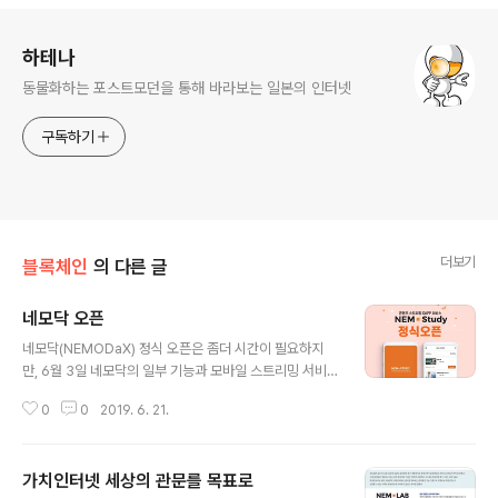
로그 정보
하테나
동물화하는 포스트모던을 통해 바라보는 일본의 인터넷
구독하기
더보기
블록체인
의 다른 글
네모닥 오픈
글 내용
네모닥(NEMODaX) 정식 오픈은 좀더 시간이 필요하지
만, 6월 3일 네모닥의 일부 기능과 모바일 스트리밍 서비
스 네모스터디(NEMOStudy)를 오픈하였다. 블록체인이
0
0
2019. 6. 21.
열어가는 가치인터넷 시대의 관문을 표방하면 개발 중인
네모닥은 블록체인 기술과 P2P 데이터 전송 기술, 그리고
저작권 보호를 위한 암호화 기술이 융합되어 콘텐츠 공급
가치인터넷 세상의 관문를 목표로
자와 구매자가 직접 콘텐츠를 사고 팔 수 있는 오픈장터로
글 내용