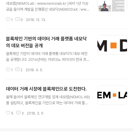
개발되고 있다. 네모닥에서는 동영상과 음원, 텍스트 등 다
네모랩(NEMOLab : www.nemolab.kr )에서 1년 이상
양한 카테고리의 콘텐츠와 디자털 데이터가 사고 팔릴 것
공을 들이며 개발을 진행중인 네모닥(NEMODaX : www.
으로 예상되는데, 이번에 인터넷 강의에 초점을 맞춘 모바
nemodax.com )에 대한 소개가 블록체인 전문잡지인 블
일 스트리밍 서비스 네모스터디(앱)와 함께 네모닥(웹)을
1
0
2018. 12. 13.
록체인투데이에 소개되었습니다. 네모닥은 가치인터넷 세
통해 콘텐츠를 등록할 수 있는 기능을 오픈하게 되었다. 6
상의 관문을 목표로 블록체인 기술과 P2P 기술을 융합하
월 3일 네모닥과 네모스터디를 공개하..
여, 데이터(콘텐츠) 판매자와 구매자를 직접 연결시킴으로
블록체인 기반의 데이터 거래 플랫폼 네모닥
써 판매자에게는 최대의 이익을, 구매자에게는 양질의 콘
텐츠를 구매할 수 있는 장을 마련하고자 만든 플랫폼입니
의 데모 버전을 공개
글 내용
다. 네모닥은 내년 1월 오픈을 목표로 개발되고 있으며, 기
블록체인 기반의 데이터 거래 플랫폼 네모닥의 데모 버전
본적으로 다양한 컨텐츠와 데이터의 오픈마켓을 지향하고
을 공개합니다. 2016년에는 카르다노 에이다의 한국 프리
있는데, 초기에는 인터넷강의와 연구보고서, 그리고 인디
세일을 담당하여 좌충우돌하면서 블록체인의 가능성에 눈
밴드의 음원을 보유한 업체와 개인에 주력할 예정입니다.
1
2
2018. 4. 5.
을 떴습니다. 2017년은 카르다노 플랫폼 생태계 조성을
위의 콘텐츠(데이터)를 보유한..
위한 블록체인 개발사 카르다노플러스를 설립하고 블록체
인 기술에 대한 연구와 개발을 통해 블록체인의 무한한 미
데이터 거래 시장에 블록체인으로 도전한다.
래 가능성과 현실의 한계를 체감하면서 한편으로는 카르다
글 내용
노 에이다의 상장이 무사히 이루어지고 순조롭게 성장하는
올해 들어서 블록체인 연구개발 업체 네모랩(NEMOLAB)
것을 보며 안도의 숨을 쉰 한해였습니다. 2018년 올해는
를 설립하고, 블록체인을 기반으로 하는 데이터 거래 플랫
현재의 블록체인 기술로 세상을 어떻게 바꾸어 나갈 수 있
폼 네모닥(NEMODaX)을 개발하고 있다. 작년 한 해는 카
을까 하는 도전의 첫걸음으로 네모랩을 설립하고, 블록체
5
3
2018. 3. 9.
르다노플러스를 설립하여, 블록체인을 기반으로 한 다양한
인 기술을 기반으로 한 데이터 거래 플랫폼 네모닥의 데모
비즈니스를 구상하였고, 일부 진행을 하면서 투자사와 비
버전을 선보이게 되었습니다. 네모닥 데모 사이트 :..
즈니스 방향에 대한 의견 차이로 각자의 길로 가기로 결정
하게 되었다. 일 년간의 경험을 통해 블록체인의 앞으로의