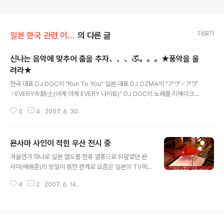
더보기
일본 한국 관련 이야기
의 다른 글
신나는 음악에 맞추어 춤을 추자、、、ぷ。。。★풍악을 울
려라★
글 내용
한국 대표 DJ DOC의 "Run To You" 일본 대표 DJ OZMA의 "アゲ♂アゲ
♂EVERY☆騎士(아게 아게 EVERY 나이토)" DJ DOC의 노래를 리메이크한
DJ OZMA의 노래는 일본에서 대 히트를 쳤는데, 사연이 많은 듯"DJ DOC vs
0
4
2007. 6. 30.
DJ OZMA" 이왕 흥겨운 풍악을 울렸으니 한류 원조 클론(Clon)을 빼놓을 수
없지 않나? 아시아 대표 클론의 "쿵따리 샤바라"
욘사마 사인이 적힌 우산 전시 중
글 내용
겨울연가 하나로 일본 열도를 한류 열풍으로 뒤덮었던 욘
사마(배용준)의 방일이 뜸한 관계로 요즘은 일본의 TV에
서 한류 관련 방송은 물론 한류 스타가 출연한 TV CM을
4
2
2007. 6. 14.
보는 것도 전에 비해서 쉽지 않게 되었다. 물론 표면적으로
는 한류열풍이 몰아치던 그 시절만큼의 관심과 호응도는
식었다고 하지만, 일본에서 한국을 바라보는 시각과 한국
을 알려고 하는 움직임은 일순간에 끝난 것이 아니고 그 저