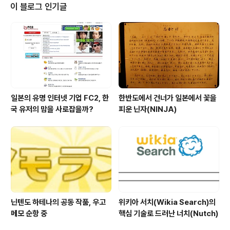
변은 넓게 일본 전체로 퍼지고 있다는 느낌이 든다. 이부분
이 블로그 인기글
에 대해서는 당그니의 일본표류기로 유명한 당그니님이 자
세히 적어 주셔서 " 일본 속 한류? 진짜 있기는 있는 거야?
"을 읽으면 더 쉽게 이해가 되지 않을까 싶다. Megane ic
hiba...Bae yong joon 오전의 아침 뉴스 프로그램 시간
대에 흘러나온 욘..
일본의 유명 인터넷 기업 FC2, 한
한반도에서 건너가 일본에서 꽃을
국 유저의 맘을 사로잡을까?
피운 닌자(NINJA)
닌텐도 하테나의 공동 작품, 우고
위키아 서치(Wikia Search)의
메모 순항 중
핵심 기술로 드러난 너치(Nutch)