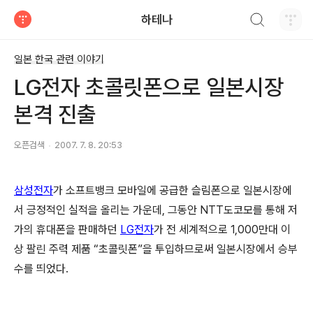
검색하기
하테나
티스토리
일본 한국 관련 이야기
LG전자 초콜릿폰으로 일본시장
본격 진출
오픈검색
2007. 7. 8. 20:53
삼성전자
가 소프트뱅크 모바일에 공급한 슬림폰으로 일본시장에
서 긍정적인 실적을 올리는 가운데, 그동안 NTT도코모를 통해 저
가의 휴대폰을 판매하던
LG전자
가 전 세계적으로 1,000만대 이
상 팔린 주력 제품 “초콜릿폰”을 투입하므로써 일본시장에서 승부
수를 띄었다.