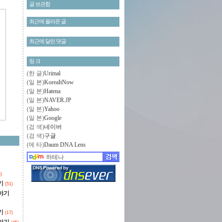
글 보관함
최근에 올라온 글
최근에 달린 댓글
링 크
(한 글)
Urimal
(일 본)
KoreaItNow
(일 본)
Hatena
(일 본)
NAVER.JP
(일 본)
Yahoo
(일 본)
Google
(검 색)
네이버
(검 색)
구글
(메 타)
Daum DNA Lens
)
기
(51)
야기
기
(17)