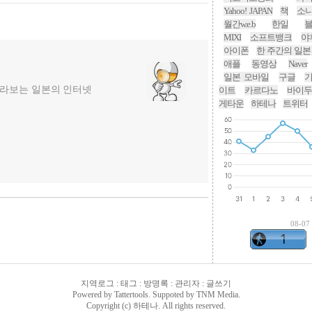
Yahoo! JAPAN
책
소
월간w.e.b
한일
MIXI
소프트뱅크
야
아이폰
한 주간의 일본
애플
동영상
Naver
일본 모바일
구글
라보는 일본의 인터넷
이트
카르다노
바이두
게타운
하테나
트위터
08-07
지역로그
:
태그
:
방명록
:
관리자
:
글쓰기
Powered by
Tattertools
. Suppoted by
TNM Media
.
Copyright (c) 하테나. All rights reserved.