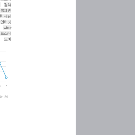
니
검색
블록체인
후 재팬
 인터넷
twitter
기트스테
모바
 04:50