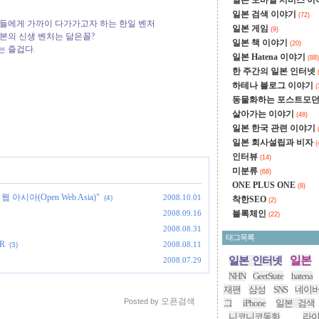
일본 모바일 서비스 
일본 검색 이야기
(72)
일반 유저들에게 가까이 다가가고자 하는 한일 벤처
일본 게임
(9)
과 일본의 신생 벤처는 닮은꼴?
일본 책 이야기
(20)
그는 즐겁다.
일본 Hatena 이야기
(88)
한 주간의 일본 인터넷
하테나 블로그 이야기
(
동물화하는 포스트모
살아가는 이야기
(48)
일본 한국 관련 이야기
일본 회사설립과 비자
(
인터뷰
(14)
미분류
(68)
ONE PLUS ONE
(8)
시아(Open Web Asia)"
2008.10.01
(4)
착한SEO
(2)
2008.09.16
블록체인
(22)
2008.08.31
태그목록
R
2008.08.11
(3)
일본
일본 인터넷
2008.07.29
NHN
GeetState
hatena
재팬
삼성
SNS
네이
오픈검색
Posted by
그
iPhone
일본 검색
니코니코동화
라