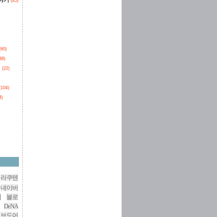
이야기
(45)
(60)
38)
던
(22)
(104)
4)
라쿠텐
네이버
버
블로
DeNA
이브도어