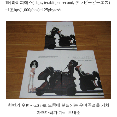
1테라비피에스(Tbps, terabit per second, テラビーピーエス)
=1조bps(1,000gbps)=125gbytes/s
한번의 우편사고(?)로 도중에 분실되는 우여곡절을 거쳐
아즈마씨가 다시 보내준