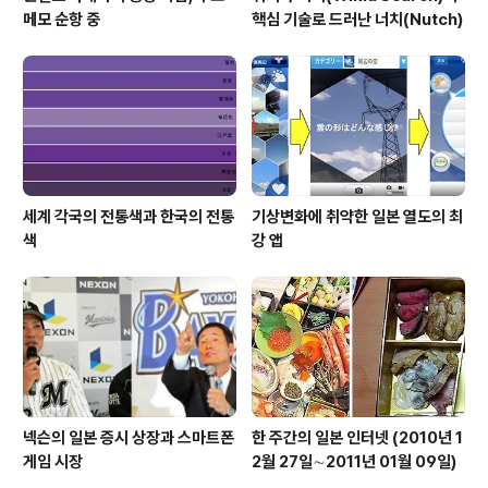
메모 순항 중
핵심 기술로 드러난 너치(Nutch)
세계 각국의 전통색과 한국의 전통
기상변화에 취약한 일본 열도의 최
색
강 앱
넥슨의 일본 증시 상장과 스마트폰
한 주간의 일본 인터넷 (2010년 1
게임 시장
2월 27일∼2011년 01월 09일)