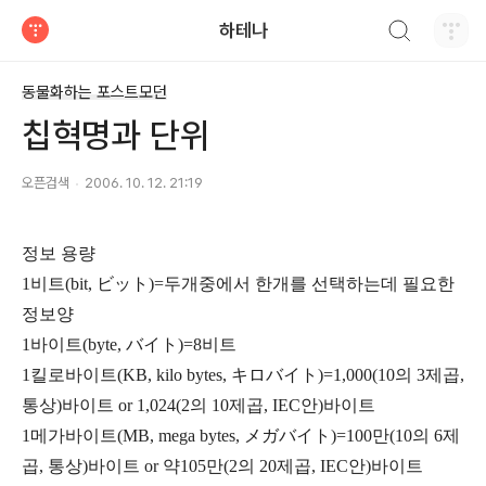
검색하기
하테나
티스토리
동물화하는 포스트모던
칩혁명과 단위
오픈검색
2006. 10. 12. 21:19
정보 용량
1비트(bit, ビット)=두개중에서 한개를 선택하는데 필요한
정보양
1바이트(byte, バイト)=8비트
1킬로바이트(KB, kilo bytes, キロバイト)=1,000(10의 3제곱,
통상)바이트 or 1,024(2의 10제곱, IEC안)바이트
1메가바이트(MB, mega bytes, メガバイト)=100만(10의 6제
곱, 통상)바이트 or 약105만(2의 20제곱, IEC안)바이트