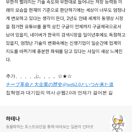
무한히 빨라지는 기술 속도와 무한대로 늘어나는 저장 능력등 미
래의 모습을 현재의 기준으로 판단하기에는 세상이 너무도 엄청나
게 변모하고 있다는 생각이 든다, 2년도 안돼 세계의 동영상 시장
을 점거한 유튜브를 꿀꺽 삼킨 구글이 언제까지 구글제국으로서
남아 있을지, 네이버가 한국의 검색시장을 일이년후에도 독점하고
있을지, 엄청난 기술의 변화속에는 신생기업이 일순간에 업계의
지도를 바뀌기에 충분한 파워를 담고 있다는 사실이 새삼 느껴진
다.
추가、、、、ぷ。。。。☆★☆
チープ革命と大企業の歴史@web2.0といつか来た道
칩혁명과 대기업의 역사 @웹2.0과 언제가 걸어본 길
로그 정보
하테나
동물화하는 포스트모던을 통해 바라보는 일본의 인터넷