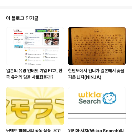
でも翻訳と解釈を書いております、今回桜坂さん
の文章を読んで、ギートステイトを作っていく3人
の違う考え・解釈、そして読者からの様々な意
이 블로그 인기글
見・解釈を纏めて一つの物語りに仕上げるのは一
人で小説を書く事より大変な作業になるのではな
いかと思います、これからも皆さんの無限の想像力
と楽しい物語りに大いに期待しております。話は違
いますが、ギートステイト・ハンドブックを入手し
たいのですが、何処で売ってますか？ 근미래의 우리
들의 생활을 옆볼수 있어서 매번 즐겁게 읽고 있으며, 자신
의 블로그에도 번역과 해석을 쓰고 있습니..
일본의 유명 인터넷 기업 FC2, 한
한반도에서 건너가 일본에서 꽃을
국 유저의 맘을 사로잡을까?
피운 닌자(NINJA)
닌텐도 하테나의 공동 작품, 우고
위키아 서치(Wikia Search)의