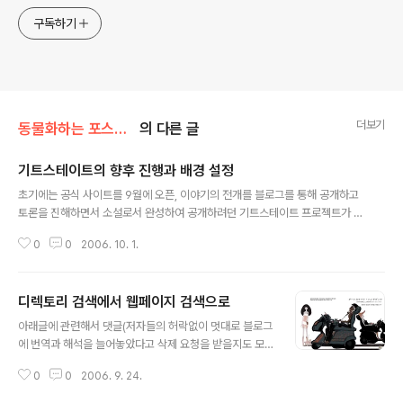
구독하기
더보기
동물화하는 포스트모던
의 다른 글
기트스테이트의 향후 진행과 배경 설정
글 내용
초기에는 공식 사이트를 9월에 오픈, 이야기의 전개를 블로그를 통해 공개하고
토론을 진해하면서 소설로서 완성하여 공개하려던 기트스테이트 프로젝트가 점
차 다양한 요구를 수용하기 위해 미래를 재구성한다는 보다 심도 있는 전개를
0
0
2006. 10. 1.
위하여 소설과 설정이 조합되는 방향으로 진행이 되는 듯 하다. ギートステイ
トの舞台「南関東州」 기트스테이트의 무대 "남관동주" 来年初めより、あ
るサイトで、桜坂さんの小説と僕の設定が組みあわさった連載が始ま
디렉토리 검색에서 웹페이지 검색으로
ることは確定しました。小説と設定が組みあわさる、といってもイメ
글 내용
ージが湧かないと思いますが、複数の物語が縦糸として同時並行的
아래글에 관련해서 댓글(저자들의 허락없이 멋대로 블로그
に展開するなか、背景知識や隠れた登場人物の動きとかが横糸の註
에 번역과 해석을 늘어놓았다고 삭제 요청을 받을지도 모
釈として張り巡らされる 내년초부터, 어떤 사이트에서, 사쿠라자카씨의 소
른다는 생각을 하면서)을 달았는데 놀랍게도 아즈마씨의
설과 저의 설정이 조합된 연재를 시작하는걸로 확정했습니다. 소설..
0
0
2006. 9. 24.
답글을 받았다. 나의 댓글 近未来の自分たちの生活を
覗ける事で毎回楽しみに読んでおり、自分のブログ