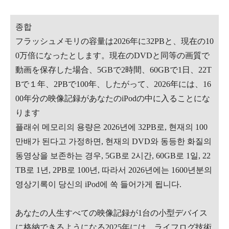
종합
フラッシュメモリの容量は2026年に32PBと、現在の10
0万倍になったとします。現在のDVDと同等の画質で
動画を保存した場合、5GBで2時間、60GBで1日、22T
Bで１年、2PBで100年、したがって、2026年には、16
00年分の映像記録があなたのiPodの中に入ることにな
ります
플래쉬 메모리의 용량은 2026년에 32PB로, 현재의 100
만배가 된다고 가정하면, 현재의 DVD와 동등한 화질의
동영상을 보존하는 경우, 5GB로 2시간, 60GB로 1일, 22
TB로 1년, 2PB로 100년, 따라서 2026년에는 1600년분의
영상기록이 당신의 iPod에 쏙 들어가게 됩니다.
あなたの人生すべての映像記録が1台の小型デバイス
に格納できるようになる2025年には、ライフログ技術