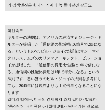
의 검색엔진은 한대의 기계에 쏙 들어갈것 같군요.
회선속도
ギルダーの法則は、アメリカの経済学者ジョージ・ギ
ルダーが提唱した「通信網の帯域幅は6箇月で2倍にな
る」というもので, ビル・ジョイの法則はサン・マイ
クロシステムズのカリスマアーキテクト、ビル・ジョ
イが提唱した、「通信網の費用比性能は1年で倍にな
る。通信網の性能比費用は1年で半分になる」という
法則です、悪いほうのビル・ジョイの法則を参考にし
ても、2045年には現在よりも１兆倍早くなることにな
ります
길더의 법칙은, 미국의 경제학자 죠지 길더가 발표한
"통신망의 대역폭은 6개월에 2배가 된다"라는 것으로,