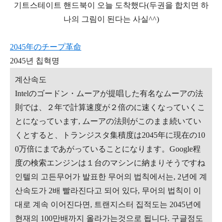
기트스테이트 핸드북이 오늘 도착했다(두권을 합치면 하
나의 그림이 된다는 사실^^)
2045年のチープ革命
2045년 칩혁명
계산속도
Intelのゴードン・ムーアが提唱した有名なムーアの法
則では、２年で計算速度が２倍のに速くなっていくこ
とになっています, ムーアの法則がこのまま続いてい
くとすると、トランジスタ集積度は2045年に現在の10
0万倍にまであがっていることになります。Google程
度の検索エンジンは１台のマシンに納まりそうですね
인텔의 고든무어가 발표한 무어의 법칙에서는, 2년에 계
산속도가 2배 빨라진다고 되어 있다, 무어의 법칙이 이
대로 계속 이어진다면, 트랜지스터 집적도는 2045년에
현재의 100만배까지 올라가는것으로 됩니다. 구글정도