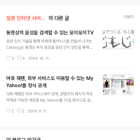
더보기
일본 인터넷 서비스 이야기
의 다른 글
동영상의 음성을 검색할 수 있는 모지모지TV
글 내용
음성 인식 기술을 통해 차세대 웹서비스를 만들어 나가는
Catalog는 동영상 속의 음성을 음성 인식 엔진을 통해 자
동으로 텍스트화하는 모지모지TV(mojimoji.tv)를 10월
3
6
2009. 10. 11.
14일 클로즈드 베타 서비스를 오픈하며 선정된 1,000명의
테스터에게 공개한다고 발표하였다. 모지모지TV는 大어
휘연속음성인식 기술을 이용하여, 동영상 속의 음성을 자
야후 재팬, 외부 서비스도 이용할 수 있는 My
동으로 텍스트화함으로써, 기존의 동영상 검색이 타이틀이
나 태그, 설명문만으로 검색하였던 것과 비교하여, 동영상
Yahoo!를 정식 공개
글 내용
속의 음성을 검색할 수 있을 뿐만 아니라, 동영상을 음성뿐
야후 재팬은 외부 서비스와의 연계, 콘텐츠의 배치가 자유
만 아니고 자막으로도 즐길 수 있게 되었다. 모지모지TV
자재로 가능한 새로운 My Yahoo!를 10일 정식으로 공개
데모 화면 또한, IC레코더나 디지털카메라로 찍은 음성과
하였다. 새로운 My Yahoo는 올해 3월부터 일부 유저를
동영상은 물론이고 니코니코동화나 유튜브 등의 동영상 공
2
2
2009. 9. 11.
대상으로 테스트를 진행했는데, 이번에 모든 유저를 대상
유 서비스의 URL을 입력하면..
으로 공식 서비스를 오픈하게 되었다. 야후 재팬의 개인화
페이지 My Yahoo!, 미인시계가 킬러 콘텐츠? 이번 My Y
ahoo!의 주목 기능은 가격 비교 사이트인 가카쿠닷컴(価
格.com), 미인시계(bijin-tokei), 시사통신(jijicom) 등
이 블로그 인기글