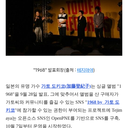
"1968" 발표회장(출처 :
테지마야
)
일본의 유명 가수
가토 도키코(加藤登紀子)
는 싱글 앨범 "1
968"을 9월 28일 발표, 그에 맞추어서 앨범을 산 구매자가
가토씨와 커뮤니티를 즐길 수 있는 SNS "
1968 by 가토 도
키코
"에 참가할 수 있는 권한이 부여되는 프로젝트에 Tejim
aya는 오픈소스 SNS인 OpenPNE를 기반으로 SNS를 구축,
10월 7일부터 운영을 시작하였다.