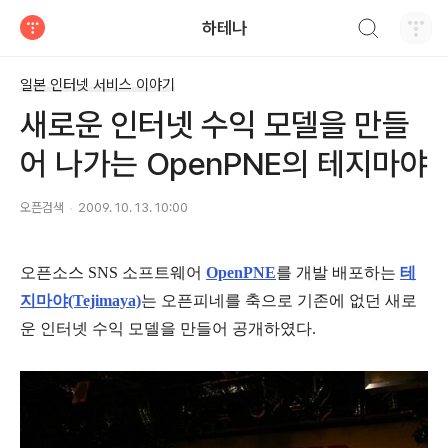
검색하기
하테나
티스토리
일본 인터넷 서비스 이야기
새로운 인터넷 수익 모델을 만들
어 나가는 OpenPNE의 테지마야
오픈검색
2009. 10. 13. 10:00
오픈소스 SNS 소프트웨어
OpenPNE
를 개발 배포하는
테
지마야(Tejimaya)
는 오픈피네를 축으로 기존에 없던 새로
운 인터넷 수익 모델을 만들어 공개하였다.