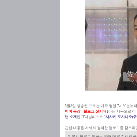
5월8일 방송된 프로는 매주 평일 7시30분부터
이어 등장 ! 블로그 신시대｣
라는 제목으로 
번 소개
된 IT저널리스트 “
사사키 도시나오(
佐
관련 내용을 자세히 정리한
블로그
를 참조하
일본의 블로그 인구는
800만
으로 전세계 블