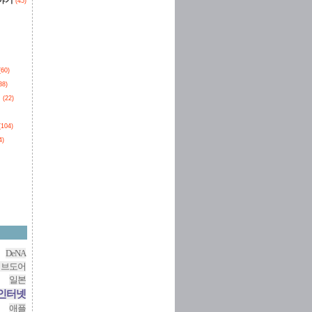
이야기
(45)
(60)
38)
던
(22)
(104)
4)
DeNA
이브도어
일본
인터넷
애플