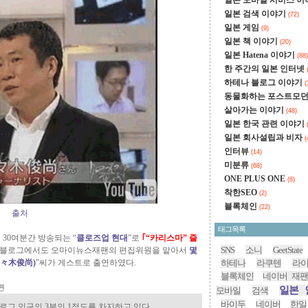
일본 모바일 서비스 
일본 검색 이야기
(72)
일본 게임
(9)
일본 책 이야기
(20)
일본 Hatena 이야기
(88)
한 주간의 일본 인터넷
하테나 블로그 이야기
(
동물화하는 포스트모
살아가는 이야기
(48)
일본 한국 관련 이야기
일본 회사설립과 비자
(
인터뷰
(14)
미분류
(68)
ONE PLUS ONE
(8)
착한SEO
(2)
블록체인
(22)
출처
태그목록
 30여분간 방송되는 “
클로즈업 현대
”로
｢“카리스마” 즐
SNS
소니
GeetState
이 블로그에서도 오마이뉴스재팬의 편집위원을 맡아서
몇
々木俊尚
)
”씨가 게스트로 출연하였다.
하테나
라쿠텐
라
블록체인
네이버 재팬
면
일본 
모바일
검색
바이두
네이버
한일
로그 인구의 3분의 1정도를 차지하고 있다.