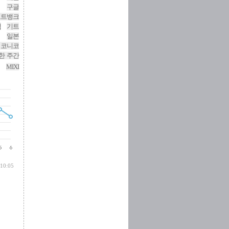
구글
프트뱅크
책
기트
일본
니코니코
한 주간
MIXI
 10:05