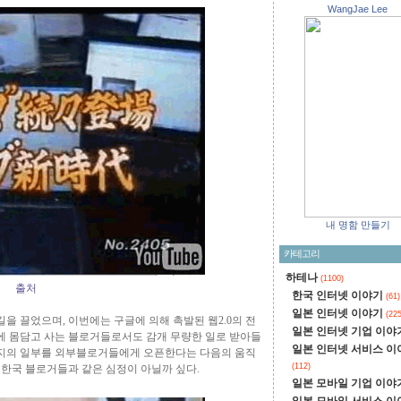
WangJae Lee
내 명함 만들기
카테고리
하테나
(1100)
출처
한국 인터넷 이야기
(61)
일본 인터넷 이야기
(225
길을 끌었으며, 이번에는 구글에 의해 촉발된 웹2.0의 전
일본 인터넷 기업 이야
에 몸담고 사는 블로거들로서도 감개 무량한 일로 받아들
일본 인터넷 서비스 이
지의 일부를 외부블로거들에게 오픈한다는 다음의 움직
(112)
 한국 블로거들과 같은 심정이 아닐까 싶다.
일본 모바일 기업 이야