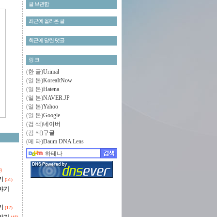
글 보관함
최근에 올라온 글
최근에 달린 댓글
링 크
(한 글)
Urimal
(일 본)
KoreaItNow
(일 본)
Hatena
(일 본)
NAVER.JP
(일 본)
Yahoo
(일 본)
Google
(검 색)
네이버
(검 색)
구글
(메 타)
Daum DNA Lens
)
기
(51)
야기
기
(17)