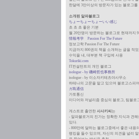
한달에 3만이상의 방문자가 있는 블로그를
소개된 알파블로그
ちょーちょーちょーいい感じ
초 초 초 좋은 기분
월 20만명이 방문하는 블로그로 현재까지 
情報考学 Passion For The Future
정보고학 Passion For The Future
지금까지 800권의 책을 소개하는 글을 적었
수익을 내, 대부분 책 구입에 사용
Tokuriki.com
IT컨설턴트의 개인 블로그
isologue - by 磯崎哲也事務所
isologue - by 이소자키테츠야사무소
하테나의 고문을 맡고 있으며 블로고스피어
ガ島通信
가토통신
미디어와 저널리즘 중심의 블로그, 팀블로
게스트로 출연한
사사키씨
는
- 알파블로거의 진가는 정확한 지식과 견
있다.
- 800만에 달하는 블로그중에서 좋은 내
랭킹을 들수 있으며, 자신의 의견을 널리