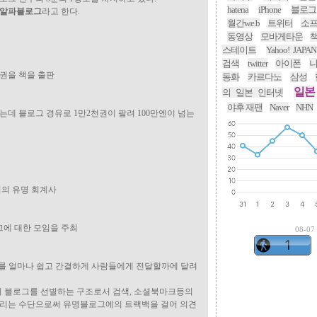
hatena
iPhone
블로그
알파블로그
라고 한다.
월간w.e.b
트위터
소
동영상
모바게타운
스테이트
Yahoo! JAPAN
검색
twitter
아이폰
9권을 책을 출판
동화
카르다노
삼성
일본
의 일본 인터넷
야후 재팬
Naver
NHN
는데 블로그 경유로 1만2천권이 팔려 100만엔이 넘는
의 유명 회계사
그에 대한 모임을 주최
08-07
해를 얼마나 쉽고 간결하게 사람들에게 전달할까에 달려
용의 블로그를 선별하는 구조로서 검색, 소셜북마크등의
 알리는 수단으로써 유명블로그에의 트랙백을 걸어 의견