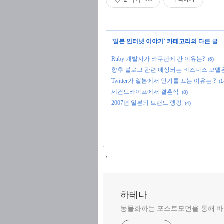
'
일본 인터넷 이야기
' 카테고리의 다른 글
Ruby 개발자가 라쿠텐에 간 이유는?
(6)
향후 블로그 관련 예상되는 비즈니스 모델은
Twitter가 일본에서 인기를 끄는 이유는 ?
(1
세컨드라이프에서 결혼식
(8)
2007년 일본의 브랜드 랭킹
(4)
,
하테나
동물화하는 포스트모던을 통해 바