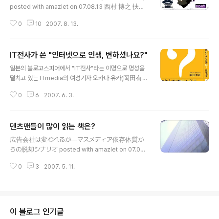
읽고 감상을 적고 있으며, 개인적으로도 관심 있는 두 회사
posted with amazlet on 07.08.13 西村 博之 扶桑
라 집중하여 읽을 수 있었다. 소니 VS 삼성(ソニー VS.サ
社 (2007/06/29) 売り上げランキング: 109 おすす
ムスン) 이 책은 성공한 기업의 성과를 보고 그 기업의 전
0
10
2007. 8. 13.
め度の平均: 著者の考えが良く伝わる 軽快な語り
략을 합리화하는 것이 아닌, 보다 구체적으로 사업 구조, 기
口が気持ちいい これは２ちゃんねるの利用指南
술력, 브랜드, 조직, ..
書。 Amazon.co.jp で詳細を見る 2ch의 운영자인 히
IT전사가 쓴 "인터넷으로 인생, 변하셨나요?"
로유키(博之)씨가 자신이 쓴 책에서 책 제목과 관련해 먼
글 내용
저"2ch은 왜 부서지지(폐쇄되지) 않을까?"에 대한 개인적
일본의 블로고스피어에서 "IT전사"라는 이명으로 명성을
인 견해를 밝혔다. 우선 금전적으로 운영할 수 있는 수익이
떨치고 있는 ITmedia의 여성기자 오카다 유카(岡田有
광고를 통해 꾸준히 들어오고 있기 때문에 서버 운영들이
花)씨가 자신이 지금까지 써 온 인터넷상의 기사를 정리하
가능하다는 점이다. 두 번째로 사회적으로 2ch를 문제시
0
6
2007. 6. 3.
여 "인터넷으로 인생, 변하셨나요?(ネットで人生、変わ
하고 있지만 실질적으로 2ch의 운영에 위험을 줄 정도의
りましたか？)"라는 이름으로 책을 출판하였다. ネット
강제력을 갖고 있지 않기 때문에 문제가 안 된다..
で人生、変わりましたか? posted with amazlet on
덴츠맨들이 많이 읽는 책은?
07.06.03 岡田 有花 ITmedia News ソフトバンク
글 내용
クリエイティブ (2007/06/01) 売り上げランキング:
広告会社は変われるか―マスメディア依存体質か
326 Amazon.co.jp で詳細を見る 한국의 올블로그나
らの脱却シナリオ posted with amazlet on 07.05.1
티스토리에서 활동하는 남녀 비율을 보면 대체적으로 남성
1 藤原 治 ダイヤモンド社 (2007/02/17) 売り上げ
비율이 높다는 것을 쉽게 알수 있는데, 그것은 일본 특히 하
0
3
2007. 5. 11.
ランキング: 2379 おすすめ度の平均: 電通のレベル
테나의 경우도 크게 틀리지 않는 것 같다. 그런 의미에서 IT
の低さがよく出ている このままではマズいという気
관련 분야에서 활동하는 ..
持ちは受け取りました この本こそが広告会社が変
われないことを証明してしまったのかもしれない。
Amazon.co.jp で詳細を見る 덴츠 관련해서 열심히 글
이 블로그 인기글
을 올려서 그런지 구글코리아에서 "덴츠"를 치면 두번째에