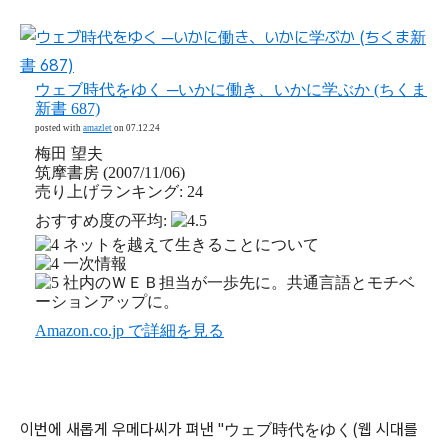
ウェブ時代をゆく ─いかに働き、いかに学ぶか (ちくま
新書 687)
posted with
amazlet
on 07.12.24
梅田 望夫
筑摩書房 (2007/11/06)
売り上げランキング: 24
おすすめ度の平均:
ネットを越えて生きることについて
一次情報
社内のＷＥＢ担当が一歩先に。共通言語とモチベ
ーションアップに。
Amazon.co.jp で詳細を見る
이번에 새롭게 우메다씨가 펴낸 "
(웹 시대를
ウェブ時代をゆく