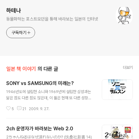
하테나
동물화하는 포스트모던을 통해 바라보는 일본의 인터넷
구독하기
더보기
일본 책 이야기
의 다른 글
SONY vs SAMSUNG의 미래는?
글 내용
1946년도에 설립한 소니와 1969년에 설립한 삼성과는
닮은 점도 다른 점도 많은데, 이 둘은 현재 또 다른 성장을
위한 진통을 겪는 소니와 한참 성장의 절정기를 맞이한 삼
5
21
2009. 9. 27.
성의 대조적인 모습을 보이고 있다. 삼성과 소니의 과거와
현재 그리고 미래를 한국을 대표하는 경영학자가 냉정하게
파헤쳐 유명해진 SONY vs SAMSUNG(삼성과 소니)이
2ch 운영자가 바라보는 Web 2.0
일본어로 출판되어, 일본의 대표적인 블로거이자 경제학자
글 내용
인 이케다 노부오씨가 블로그에서 소개하자 많은 이들이
2ちゃんねるはなぜ潰れないのか? (扶桑社新書 14)