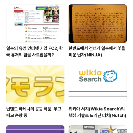
이 블로그가 소개되고 있다. 오늘 신바시(新橋)시오도메
(汐留)에 있는 덴츠 본사에 갈일이 있어서 지하 1층에 있는
서점에 들리니 빠알간 표지의 책이 눈에 들어 왔다. 광고회
사 본사 건물이 서점답게 광고관련 책이 잘 팔리는가 보다
하는 생각을 하며 들여다..
일본의 유명 인터넷 기업 FC2, 한
한반도에서 건너가 일본에서 꽃을
국 유저의 맘을 사로잡을까?
피운 닌자(NINJA)
닌텐도 하테나의 공동 작품, 우고
위키아 서치(Wikia Search)의
메모 순항 중
핵심 기술로 드러난 너치(Nutch)