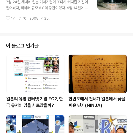
도 존재하지 않았다. 일반적으로 유저가 검색을 통해 1페이
7월 24일 새벽에 일본 미야기현에 또다시 커다란 지진이
지에 없으면 다른 단어로 검색을 하고, 인내가 있는 사람은
일어났다, 리히터 규모 6.8의 강진이었다. 6월 14일에 일
3페이지까지 본다고 하는데, 일본 웹에서 한국 영사관은
어난 미야기 이와테현 지진에 이어 비슷한 지역에서 모두
존재하고 있지 않은 것과 마찬가지다. 한국 대사관은 존재
17
10
2008. 7. 25.
가 잠들려고 하는 시간대에 일어난 강진이라 커다란 피해
하나 희미하다. 한국 영사관으로 찾는 것을 포기하고 "한국
가 예상되었다. 아침이 되어 뉴스를 보니 부상자는 다수 발
대사관(韓国大使館)"으로 검색해..
생하였으나, 커다란 피해는 없었던 듯 하다. 연이어 일어나
는 강진에도 일본은 커다란 피해를 당하지 않았다, 그것은
지진에 대한 철저한 대비와 기술로 극복하려는 일본 건설
이 블로그 인기글
업체의 노력이 뒤 받침하고 있다. 얼마 전에 전자신문에 기
고한 글을 소개한다. [글로벌리포트] 내진설계로... 긴급속
보로... 人災는 없다 지진의 진동을 막아주는 적층고무 일
본 정부의 적극적인 지진대책과 긴급지진속보 시행, 건설
업체의 면진(免震)기술 등 지진..
일본의 유명 인터넷 기업 FC2, 한
한반도에서 건너가 일본에서 꽃을
국 유저의 맘을 사로잡을까?
피운 닌자(NINJA)