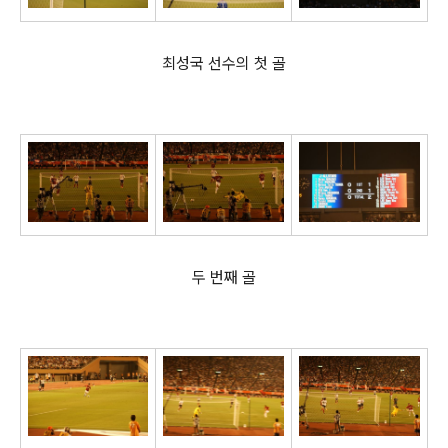
최성국 선수의 첫 골
두 번째 골