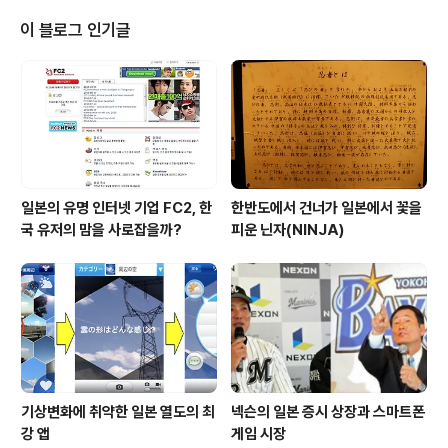
의 선두주자로 "よく分かる現代魔法：잘아는 현대마
들의 생활을 옆볼수 있어서 매번 즐겁게 읽고 있으며, 자신
법""All You Need Is Kill"로 유명한 사쿠라자카씨 3인이
이 블로그 인기글
의 블로그에도 번역과 해석을 쓰고 있습니..
뭉쳐, 각자의 전공분야를 살린 정보사회의 논리와 설계에
대한 학술적 연구를 바탕으로 하여 라이트노벨 SF적 미래
의 상상력을 동원한 2045년의 일본의 모습을 그려가는 미
래예측 엔터테인먼트 프로젝트 기트스테이트를 2006년
봄부터 준비하고 있다. 아즈..
일본의 유명 인터넷 기업 FC2, 한
한반도에서 건너가 일본에서 꽃을
국 유저의 맘을 사로잡을까?
피운 닌자(NINJA)
기상변화에 취약한 일본 열도의 최
넥슨의 일본 증시 상장과 스마트폰
강 앱
게임 시장