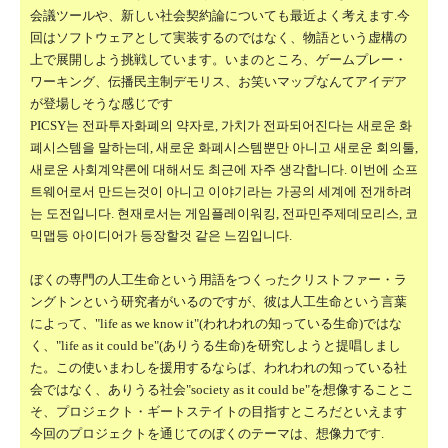
会議ツールや、新しい社会契約論についても最近よく考えます.今
回はソフトウェアとして実装するのではなく、物語という虚構の
上で展開しよう挑戦しています。いまのところ、ゲームプレー・
ワーキング、伝播民主制デモリス、お笑いマップなんてアイデア
が登場しそうな感じです
PICSY는 전파투자화폐의 약자로, 가치가 전파되어진다는 새로운 화
폐시스템을 말하는데, 새로운 화폐시스템뿐만 아니고 새로운 회의툴,
새로운 사회계약론에 대해서도 최근에 자주 생각합니다. 이번에 소프
트웨어로서 만드는것이 아니고 이야기라는 가공의 세계에 전개하려
는 도전입니다. 현재로서는 게임플레이워킹, 전파민주제데모리스, 코
믹맵등 아이디어가 등장할것 같은 느낌입니다.
ぼくの専門の人工生命という用語をつくったクリストファー・ラ
ングトンという研究者がいるのですが、彼は人工生命という言葉
によって、"life as we know it"(われわれの知っている生命)ではな
く、"life as it could be"(ありうる生命)を研究しようと提唱しまし
た。この使いまわしを援用するならば、われわれの知っている社
会ではなく、ありうる社会"society as it could be"を想像することこ
そ、プロジェクト・ギートステイトの目指すところだといえます
今回のプロジェクトを通じてのぼくのテーマは、想像力です.