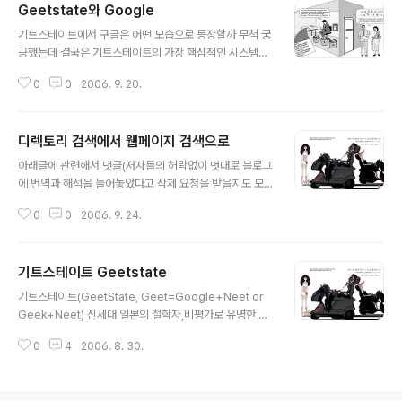
Geetstate와 Google
글 내용
기트스테이트에서 구글은 어떤 모습으로 등장할까 무척 궁
긍했는데 결국은 기트스테이트의 가장 핵심적인 시스템으
로 자리잡고 있는 게임플레이워킹의 운영자(온라인게임회
0
0
2006. 9. 20.
사?)로서 자리잡고 있다. 먼저 아래글을 이해하기 위해서는
예비지식으로 중국어의 방을 이해하여야 한다. 중국어를
모르는 사람을 방에 가두고 중국어로 된 모든 유형의 문제
디렉토리 검색에서 웹페이지 검색으로
집과 답이 적힌 표를 준다, 밖에서 중국인이 어떤 문제를 중
글 내용
국어로 적어서 주었을때 방안의 사람은 문제에 맞는 유형
아래글에 관련해서 댓글(저자들의 허락없이 멋대로 블로그
을 찾아 답을 낸다. 밖에 있는 중국인은 안에 있는 사람이
에 번역과 해석을 늘어놓았다고 삭제 요청을 받을지도 모
중국어를 하는 사람으로 인식하게 되고 방안의 사람은 중
른다는 생각을 하면서)을 달았는데 놀랍게도 아즈마씨의
국어를 전혀 모르지만 중국어로 된 문제에 대해 완벽하게
0
0
2006. 9. 24.
답글을 받았다. 나의 댓글 近未来の自分たちの生活を
답을 낼수 있게 되는것이다. 2045年のGoogle 2045년
覗ける事で毎回楽しみに読んでおり、自分のブログ
의 구글 1998년 창업시 "세계의 정보를 조..
でも翻訳と解釈を書いております、今回桜坂さん
기트스테이트 Geetstate
の文章を読んで、ギートステイトを作っていく3人
글 내용
の違う考え・解釈、そして読者からの様々な意
기트스테이트(GeetState, Geet=Google+Neet or
見・解釈を纏めて一つの物語りに仕上げるのは一
Geek+Neet) 신세대 일본의 철학자,비평가로 유명한 아
人で小説を書く事より大変な作業になるのではな
즈마씨, "PICSY"라는 전파투자화폐 프로젝트로 IPA未踏
いかと思います、これからも皆さんの無限の想像力
0
4
2006. 8. 30.
소프트創造事業에서 천재프로그래머겸 크리에이터로 인
と楽しい物語りに大いに期待しております。話は違
정받은 스즈끼씨, 그리고 라이트노벨(10대 중고생을 대상
いますが、ギートステイト・ハンドブックを入手し
으로 한 만화 애니메이션풍 일러스트를 사용한 오락소설)
たいのですが、何処で売ってますか？ 근미래의 우리