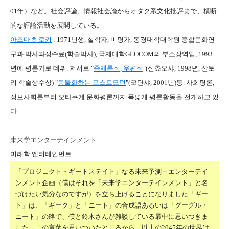
01年）など。社会評論、情報社会論からオタク系文化批評まで、横断
的な評論活動を展開している。
아즈마 히로키
: 1971년생, 철학자, 비평가, 동경대학대학원 종합문화연
구과 박사과정수료(학술박사), 국제대학GLOCOM의 부소장역임, 1993
년에 평론가로 데뷔. 저서로 "
존재론적, 우편적
"(신쵸오샤, 1998년, 산토
리 학술상수상) "
동물화하는 포스트모던
"(코단샤, 2001년)등. 사회평론,
정보사회론부터 오타쿠계 문화평론까지 폭넓게 평론활동을 전개하고 있
다.
未来学エンターテインメント
미래학 엔터테인먼트
「プロジェクト・ギートステイト」なる未来予測＋エンターテイ
ンメント企画（僕はそれを「未来学エンターテインメント」と名
づけたい気分なのですが）を立ち上げることになりました
「ギー
ト」は、「ギーク」と「ニート」の合成語あるいは「グーグル・
ニート」の略で、僕と鈴木さんが雑談している最中に思いつきま
した。この言葉を思いついたところから、以上の2045年の世界は