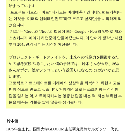
始まっています
"프로젝트 키트스테이트" 다가오는 미래예측 + 엔터테인먼트기획(나
는 이것을 "미래학 엔터테인먼트"라고 부르고 싶지만)을 시작하게 되
었습니다.
"기트"는 "Geet"와 "Neet"의 합성어 또는 Google・Neet의 약어로 저와
스츠키씨가 이야기 하던중에 만들어졌습니다, 이 단어가 생각난 시점
부터 2045년의 세계는 시작되어졌습니다.
プロジェクト・ギートステイトを、未来への想像力を回復するた
めの思考実験の場にしたい
僕の予測では、鈴木さんが天然、桜坂
さんがボケ、僕がツッコミという役回りになるのではないかと思
います.
프로젝트 기트스테이트를 미래에의 상상력을 회복하기 위한 사고실
험의 장으로 만들고 싶습니다, 저의 예상으로는 스즈키씨는 정직한
답을 말하는 역, 사쿠라자카씨는 엉뚱한 답을 내는 역, 저는 부족한 부
분을 메꾸는 역활을 맡지 않을까 생각됩니다.
鈴木健
1975年生まれ。国際大学GLOCOM主任研究員兼サルガッソー代表。