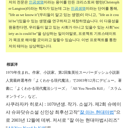
저의 전문은
인공생명
이라는 용어를 만든 크리스토퍼 랭턴(Christoph
er Langton)이라는 학자가 있는데 그는
인공생명
이라는 단어를 통해,
"life as we know it"(우리들이 알고 있는 생명)이 아니고, "life as it cou
ld be"(있을수 있는 생명)을 연구하자고 제창하였습니다. 이 다용성을
원용한다면, 우리들이 알고 있는 사회가 아니고 있을수 있는 사회"soc
iety as is could be"을 상상하는 일이야말로, 프로젝트 기트스테이트
가 목표로 해야할 곳이라고 말할수 있습니다. 이번 프로젝트를 통한
저의 테마는 상상력입니다.
桜坂洋
1970年生まれ。作家、小説家。第2回集英社スーパーダッシュ小説新
人賞最終選考作「よくわかる現代魔法」で2003年12月にデビュー。著
書に「よくわかる現代魔法シリーズ」「All You NeedIs Kill」「スラム
オンライン」など。
사쿠라자카 히로시 : 1070년생. 작가. 소설가. 제2회 슈에이
샤 슈파닷슈소설 신인상 최후선고작"
잘 아는 현대마법
"으
로 2003년 12월에 데뷔. 저서로 "잘 아는 현대마법시리즈"