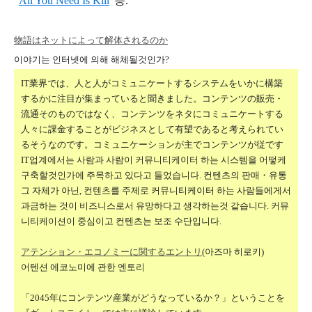
"
All You Need Is Kill
"등.
物語はネットによって解体されるのか
이야기는 인터넷에 의해 해체될것인가?
IT業界では、人と人がコミュニケートするシステムをいかに構築
するかに注目が集まっていると聞きました。コンテンツの販売・
流通そのものではなく、コンテンツをネタにコミュニケートする
人々に課金することがビジネスとして有望であると考えられてい
るそうなのです。コミュニケーションが主でコンテンツが従です
IT업계에서는 사람과 사람이 커뮤니티케이터 하는 시스템을 어떻케
구축할것인가에 주목하고 있다고 들었습니다. 컨텐츠의 판매・유통
그 자체가 아닌, 컨텐츠를 주제로 커뮤니티케이터 하는 사람들에게서
과금하는 것이 비즈니스로서 유망하다고 생각하는것 같습니다. 커뮤
니티케이션이 중심이고 컨텐츠는 보조 수단입니다.
アテンション・エコノミーに関するエントリ
(아즈마 히로키)
어텐션 에코노미에 관한 엔토리
「2045年にコンテンツ産業がどうなっているか？」ということを