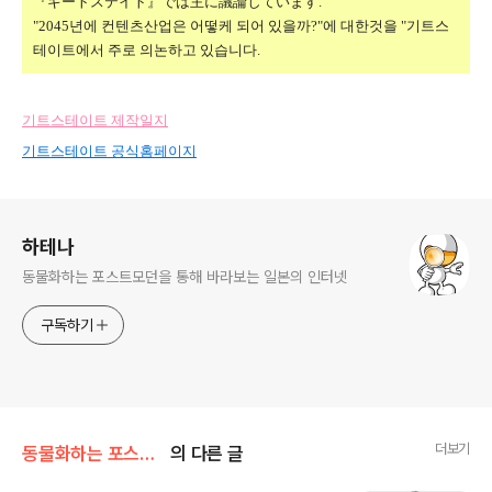
『ギートステイト』では主に議論しています.
"2045년에 컨텐츠산업은 어떻케 되어 있을까?"에 대한것을 "기트스
테이트에서 주로 의논하고 있습니다.
기트스테이트 제작일지
기트스테이트 공식홈페이지
로그 정보
하테나
동물화하는 포스트모던을 통해 바라보는 일본의 인터넷
구독하기
더보기
동물화하는 포스트모던
의 다른 글