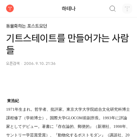
검색하기
하테나
티스토리
동물화하는 포스트모던
기트스테이트를 만들어가는 사람
들
오픈검색
2006. 9. 10. 21:36
東浩紀
1971年生まれ。哲学者、批評家。東京大学大学院総合文化研究科博士
課程修了（学術博士）。国際大学GLOCOM前副所長。1993年に評論
家としてデビュー。著書に『存在論的、郵便的』（新潮社、1998年、
サントリー学芸賞受賞）、『動物化するポストモダン』（講談社、20