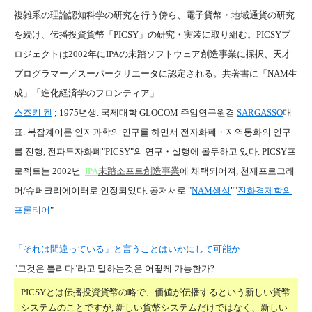
複雑系の理論認知科学の研究を行う傍ら、電子貨幣・地域通貨の研究
を続け、伝播投資貨幣「PICSY」の研究・実装に取り組む。PICSYプ
ロジェクトは2002年にIPAの未踏ソフトウェア創造事業に採択、天才
プログラマー／スーパークリエータに認定される。共著書に「NAM生
成」「進化経済学のフロンティア」
스즈키 켄
; 1975년생. 국제대학 GLOCOM 주임연구원겸
SARGASSO
대
표. 복잡계이론 인지과학의 연구를 하면서 전자화폐・지역통화의 연구
를 진행, 전파투자화폐"PICSY"의 연구・실행에 몰두하고 있다. PICSY프
로젝트는 2002년
IPA
未踏소프트創造事業
에 채택되어져, 천재프로그래
머/슈퍼크리에이터로 인정되었다. 공저서로 "
NAM생성
""
진화경제학의
프론티어
"
「それは間違っている」と言うことはいかにして可能か
"그것은 틀리다"라고 말하는것은 어떻케 가능한가?
PICSYとは伝播投資貨幣の略で、価値が伝播するという新しい貨幣
システムのことですが, 新しい貨幣システムだけではなく、新しい