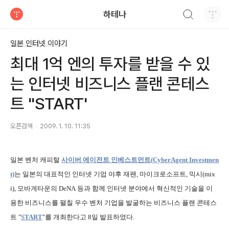
검색하기
하테나
티스토리
일본 인터넷 이야기
최대 1억 엔의 투자를 받을 수 있
는 인터넷 비즈니스 플랜 콘테스
트 "START'
오픈검색
2009. 1. 10. 11:35
일본 벤처 캐피털
사이버 에이전트 인베스트먼트(CyberAgent Investmen
t)
는 일본의 대표적인
인터넷 기업 야후 재팬, 마이크로소프트,
믹시(mix
i), 모바게타운의 DeNA
등과
함께 인터넷 분야에서 혁신적인 기술을 이
용한 비즈니스를 펼칠 우수 벤처 기업을 발굴하는 비즈니스 플랜 콘테스
트 "
START
"를 개최한다고 8일 발표하였다.