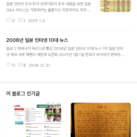
일본 인터넷 조사 회사 넷레이팅의 조사 내용을 보면 일본
Q&A 서비스는 가정에서는 물론이고 직장에서도 자주 이
용되고 있는 것으로 나타났다. 넷레이팅이 작년 12월 24
12
2
2009. 1. 6.
일 발표한 2008년 11월 인터넷 이용 동향 조사 결과에 따
르면, Q&A 사이트와 인터넷 백과사전인 위키피디어의 직
장에서의 이용도가 높으며, 또한 중상 모략과 왜설 등이 판
2008년 일본 인터넷 10대 뉴스
치며 마이너스 이미지가 강한 일본 최대의 게시판 사이트
글 내용
2ch을 직장에서 많이 이용하고 있다는 의외의 발표가 나
블로그 하테나가 독단으로 뽑은 2008년 일본 인터넷 10대 뉴스 1위 일본 인터
왔다. 야후 지혜주머니(Yahoo! 知恵袋) 1,688만 명, 가
넷 제국 야후 재팬의 개편과 오픈화 2009년 1월 1일 한국의 네이버가 변하듯
르쳐줘! goo(教えて!goo) 1,004만 명, OKWave 730
이 바로 1년 전인 2008년 1월 1일 야후 재팬이 메인 페이지를 대대적으로 개편
만 명으로 2007년 2월 조사 당시 야후 재팬 477만 명, g
13
8
2008. 12. 31.
하였다. 이후 외부 사이트에 자사 플랫폼을 제공하는 오픈화, 유저의 참여와 공
oo 428만 명, 그리고 Q＆A 전문 사이트 OKWave 11..
유를 통해 만들어지는 소셜미디어화, 그리고 언제 어디서나 야후 재팬을 이용할
수 있는 에브리웨어화에 보다 적극적으로 추진, 일본 인터넷 시장에서의 영향력
을 확대하고 있으며, 추격하는 구글에 대항하여 인터레스트매치 광고를 시작하
여, 2009년은 야후 재팬과 구글이 PC와 모바일 인터넷 양쪽에서 일본 검색 시
이 블로그 인기글
장의 패권을 놓고 한판 승부를 치르는 한 해가 될 것 같다. - 관련글 - 야후 재팬
이 ..