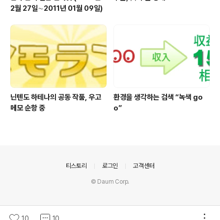
2월 27일∼2011년 01월 09일)
닌텐도 하테나의 공동 작품, 우고
환경을 생각하는 검색 “녹색 go
메모 순항 중
o”
의안내
티스토리
로그인
고객센터
© Daum Corp.
10
10