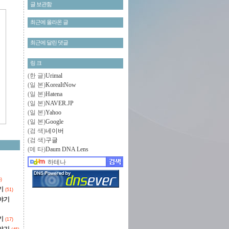
글 보관함
최근에 올라온 글
최근에 달린 댓글
링 크
(한 글)
Urimal
(일 본)
KoreaItNow
(일 본)
Hatena
(일 본)
NAVER.JP
(일 본)
Yahoo
(일 본)
Google
(검 색)
네이버
(검 색)
구글
(메 타)
Daum DNA Lens
)
기
(51)
야기
기
(17)