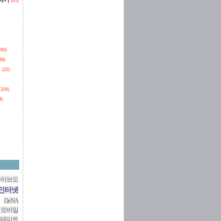
이야기
(45)
(60)
38)
던
(22)
(104)
4)
라이브도
인터넷
DeNA
 모바일
스테이트