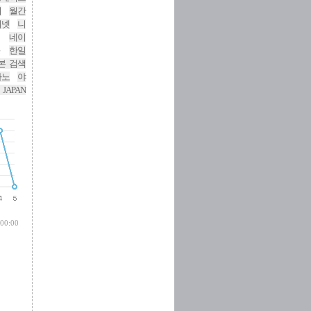
니
월간
터넷
니
네이
한일
본 검색
다노
야
! JAPAN
 00:00