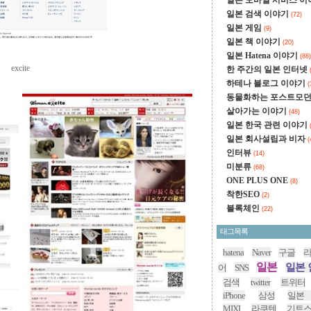
일본 모바일 서비스 
일본 검색 이야기
(72)
일본 게임
(9)
일본 책 이야기
(20)
일본 Hatena 이야기
(88)
excite
한 주간의 일본 인터넷
하테나 블로그 이야기
(
동물화하는 포스트모
살아가는 이야기
(48)
일본 한국 관련 이야기
일본 회사설립과 비자
(
인터뷰
(14)
미분류
(68)
ONE PLUS ONE
(8)
착한SEO
(2)
블록체인
(22)
태그목록
hatena
Naver
구글
일본
일본 
어
SNS
검색
twitter
트위터
iPhone
삼성
일본
MIXI
라쿠텐
기트