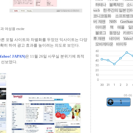
하테나
블록체인
소
w.e.b
한 주간의 일본 인
코니코동화
소프트뱅크
버 재팬
NHN
GeetState
아이폰
책
애플
일
 여성용 excite
블로그
동영상
카르
후 재팬
네이버
Yahoo
다른 포털 사이트와 차별화를 두었던 익사이트는 다양
모바게타운
바이두
확히 하여 광고 효과를 높이려는 의도로 보인다.
hoo! JAPAN)
은 11월 26일 사무실 분위기에 최적
 선보였다.
08-06