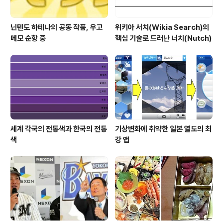
닌텐도 하테나의 공동 작품, 우고
위키아 서치(Wikia Search)의
메모 순항 중
핵심 기술로 드러난 너치(Nutch)
세계 각국의 전통색과 한국의 전통
기상변화에 취약한 일본 열도의 최
색
강 앱