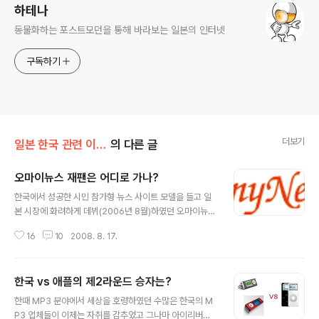
하테나
동물화하는 포스트모던을 통해 바라보는 일본의 인터넷
구독하기
더보기
일본 한국 관련 이야기
의 다른 글
오마이뉴스 재팬은 어디로 가나?
글 내용
한국에서 성공한 시민 참가형 뉴스 사이트 모델을 들고 일
본 시장에 화려하게 데뷔(2006년 8월)하였던 오마이뉴스
재팬이 창간 2주년을 맞이하여 커다란 갈림길에 서 있다.
16
10
2008. 8. 17.
제16대 대통령 선거에서 커다란 힘을 발휘하며 전 세계적
으로도 주목을 받은 오마이뉴스는 소프트뱅크로부터 6억
엔 이상의 거대한 투자를 받아 일본 시장 진출의 염원을 달
한국 vs 애플의 제2라운드 승자는?
성했지만, 화려한 데뷔 이면에는 성공에 대한 회의적인 의
글 내용
견이 지배적이었다. 실명으로 토론하는 데 익숙하지 않은
한때 MP3 분야에서 세상을 호령하였던 수많은 한국의 M
일본 인터넷 문화와 일본 블로고스피어에 대한 이해가 부
P3 업체들이 이제는 자취를 감추었고 그나마 아이리버로