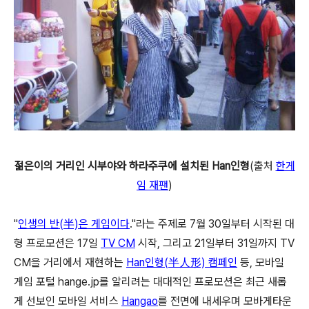
젊은이의 거리인 시부야와 하라주쿠에 설치된 Han인형
(출처
한게
임 재팬
)
"
인생의 반(半)은 게임이다
."라는 주제로 7월 30일부터 시작된 대
형 프로모션은 17일
TV CM
시작, 그리고 21일부터 31일까지 TV
CM을 거리에서 재현하는
Han인형(半人形) 캠페인
등, 모바일
게임 포털 hange.jp를 알리려는 대대적인 프로모션은 최근 새롭
게 선보인 모바일 서비스
Hangao
를 전면에 내세우며 모바게타운