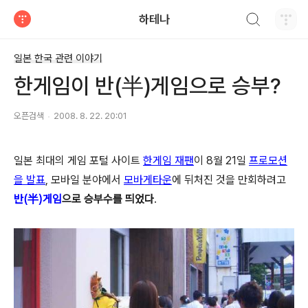
검색하기
하테나
티스토리
일본 한국 관련 이야기
한게임이 반(半)게임으로 승부?
오픈검색
2008. 8. 22. 20:01
일본 최대의 게임 포털 사이트
한게임 재팬
이 8월 21일
프로모션
을 발표
, 모바일 분야에서
모바게타운
에 뒤처진 것을 만회하려고
반(半)게임
으로 승부수를 띄었다
.