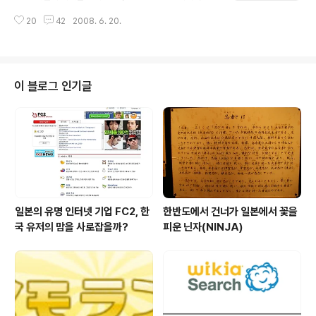
족한 편집장 기용에 이은 발언 파문 등 출범부터 흔들거리
유명한 레인콤과 제트오디오의 코원 정도가 명맥을 유지하
는 오마이뉴스 재팬을 보면서 오마이뉴스 재팬이 순탄하게
20
42
2008. 6. 20.
고 세상은 애플의 아이팟 세상이 되었다. 세계 시장과 마찬
성장하기는 쉽지 않을 거라는 의견이었다. 창간 2주년을
가지로 일본 시장에서도 MP3가 주류 상품이 아니던 시절
맞이한 오마이뉴스 재팬은 8월 1일 시민참가형..
부터 아이리버와 코원 등이 적극적으로 마케팅을 하면서
일본 시장에서의 인지도를 넓혀가고 있었다. 차츰 MP3가
확산하면서 이제는 익은 과일을 따고자 준비하고 있을 때
이 블로그 인기글
느닷없이 단순 기능의 아이팟(iPod)이 겁나게 덤벼들었다.
기존의 MP3 업체들은 참 가소롭다는 표정으로 그런 제품
으로 장사가 되겠니 하며 애플도 이젠 갈 때까지 갔구나 하
고 콧방귀를 뀌었지만, 참신한 디자인의 하드와 사용하기
쉬운 소프트의 만남은 모두의 예상을 깨고..
일본의 유명 인터넷 기업 FC2, 한
한반도에서 건너가 일본에서 꽃을
국 유저의 맘을 사로잡을까?
피운 닌자(NINJA)