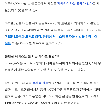
더구나, Kawango는 블로그에서 자신은
가와카미와는 관계가 없다
고 확
실(?)하게 못을 박고 있다.
하지만, 언론과 일본 유저들은 Kawango가 도완고의 가와카미씨 본인일
것이라고 기정사실화하고 있으며, 일본 주요 IT뉴스 사이트인 ITmedia는
"
니코니코동화 도완고 회장, 동영상 서비스의 흑자화 방법을 하테나에
묻다
.
"라는 자극적인 제목으로 전하고 있다.
동영상 서비스는 돈 먹는 하마로 끝날까?
Kawango씨는 니코니코동화의 재미를 유지하기 위해서는 인원축소나 무
료회원에 대한 강압적인 수단을 취하지 않을 것이라고 밝혔다.
작년 한 해 도완고는
적자를 기록
하고 있다, 그 원인을 보면 휴대폰 착신
벨과 니코니코동화에서의 음원 사용에 따른 저작권료가 27억에서 42억
엔으로 급증, 그리고 동영상 서비스의 가장 큰 맹점인 통신료가 5억에서
14억 엔으로 기하급수적인 증가한 것이 커다란 원인이다.