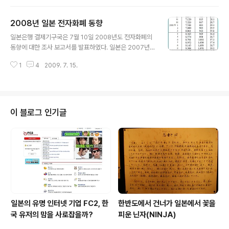
중얼거리듯이 적어 내려가는 트위터의 가능성에 대한 부정
적인 반응과 함께 많은 이들이 트위터 또는 트위터를 모방
2008년 일본 전자화폐 동향
한 마이크로 블로그 서비스를 사용하다 중도에 그만두는
글 내용
일이 여기저기에서 벌어졌다. 그렇지만, 지금에 와서 상황
일본은행 결제기구국은 7월 10일 2008년도 전자화폐의
은 크게 변화고 있다. 인도 뭄바이 테러와 뉴욕 허드슨강 비
동향에 대한 조사 보고서를 발표하였다. 일본은 2007년을
행기 추락 등을 트위터를 통해 실시간으로 뉴스를 접할 수
전자화폐 원년이라 부르고 있으며, 이후 사용자수가 급증
있게 되었고, 미국 대통령 선거에서 오바마 후보가 트위터
1
4
2009. 7. 15.
하면서 발행수도 늘어나 2009년 1월에 1억 장을 넘어서,
를 선거 운동에 활용하면서 그 가능성에 대해 주목을 모으
이제는 전국적으로 폭넓게 이용되는 소액 결제 수단으로서
기 시작하였으며, 유명 연예인 등의 ..
위치를 어느 정도 차지하고 있다고 보인다. 전자화폐 발행
수(전체 발행수, 휴대폰에 탑재된 수, 단말기 수) 세계적으
로 인기를 끌고 있는 아이폰조차도 일본 시장에서 크게 성
이 블로그 인기글
공하지 못하는 이유 중 하나가 일본 휴대폰에 기본적으로
달린 전자화폐 기능이 없어서라고 하는데, 이번 조사를 보
면, 2009년 3월 현재 1,205만 대의 휴대폰에 전자화폐
기능이 달렸다고 나와 있어, 전체 휴대폰 보급 대수가 1억
대를 넘어서고 있는 점을..
일본의 유명 인터넷 기업 FC2, 한
한반도에서 건너가 일본에서 꽃을
국 유저의 맘을 사로잡을까?
피운 닌자(NINJA)