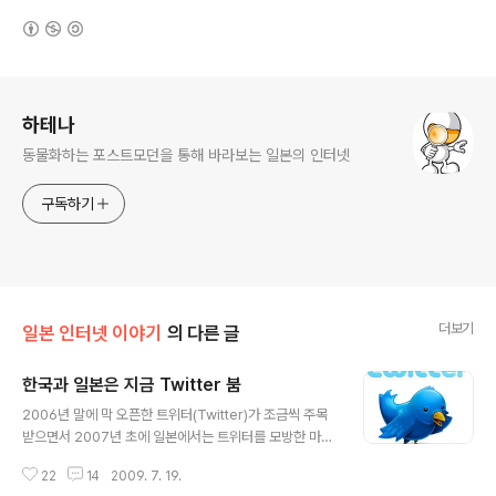
(새창열림)
로그 정보
하테나
동물화하는 포스트모던을 통해 바라보는 일본의 인터넷
구독하기
더보기
일본 인터넷 이야기
의 다른 글
한국과 일본은 지금 Twitter 붐
글 내용
2006년 말에 막 오픈한 트위터(Twitter)가 조금씩 주목
받으면서 2007년 초에 일본에서는 트위터를 모방한 마이
크로 블로그 서비스들이 우후죽순처럼 등장하였다. 하지
22
14
2009. 7. 19.
만, 140자라는 짧은 문장에 지금 무엇을 하고 있는지 혼자