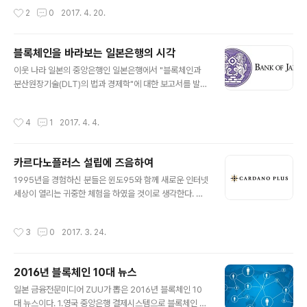
이 4월 18일부터 시작되어, 다이달로스(월렛)를 다운로드하여 에이다(ADA)를 주고
작성시간
2
0
2017. 4. 20.
받을 수 있게 되었다. 다이달로스 사용 설명 동영상 카르다노 테스트넷 오픈을 맞이
하여 카르다노재단 이사장 마이켈 퍼슨씨가 카르다노의 이념과 앞으로의 발전상에
대해 자세히 소개한 글을 올려 그 내용 전문을 한글을 옮겨 본다. "카르다노는 프라이
블록체인을 바라보는 일본은행의 시각
버시와 규제를 겸비한 블록체인" 블록체인은 사용자의 상황과 요구에 맞게 고쳐 쓸
글 내용
수 있는 우수한 기술입니다. 그러나 통제의 부족과 보안이 검증되지 ..
이웃 나라 일본의 중앙은행인 일본은행에서 "블록체인과
분산원장기술(DLT)의 법과 경제학"에 대한 보고서를 발표
하였다. 이번 보고서의 요지를 살펴보면 "블록체인 및 분산
원장기술은 디지털 데이터를 이용하면서 이를 「분산형」 방
작성시간
4
1
2017. 4. 4.
식으로 처리하는 것이다. 이러한 기술을 거래의 효율성과
안전성 향상에 도움을 주기 위해서는 「디지털화와 분산형」
이라는 새로운 기술 특성을 고려한 법률 · 제도 · 경제 이론
카르다노플러스 설립에 즈음하여
면에서 고찰이 중요하며, 학계와 산업계의 밀접한 연계의
글 내용
필요성"을 강조하였다. 1.블록체인・DLT의 장점 ① 업무
1995년을 경험하신 분들은 윈도95와 함께 새로운 인터넷
의 효율화 · 합리화 · 비용절감 참가자는 인터넷 환경에서
세상이 열리는 귀중한 체험을 하였을 것이로 생각한다. 우
동일한 장부를 공유하기 때문에 중앙집중적인 장부 관리를
리의 삶은 인터넷 전과 후로 나뉠 정도로 인터넷을 통해 우
위한 대규모 컴퓨터 센터를 구축하는 비용의 절약을 기대
리는 거리와 시간과 관계없이 무한한 정보를 쉽게 빠르게
작성시간
3
0
2017. 3. 24.
할 수 있다. 또한 기존의 중앙집중..
얻고 또 제공할 수 있게 되면서 급격한 삶의 변화를 겪게 되
었다. 2009년 비트코인의 기반 기술로 세상에 알려진 블
록체인은 우리가 지금까지 경험하지 못한 새로운 세상을
2016년 블록체인 10대 뉴스
열려고 하고 있다. 인터넷이 우리에게 무한한 정보 인터넷
글 내용
시대를 안겨주었다면, 블록체인은 우리에게 가치 인터넷이
일본 금융전문미디어 ZUU가 뽑은 2016년 블록체인 10
라는 지금까지 경험하지 못한 새로운 시대를 열어주려고
대 뉴스이다. 1.영국 중앙은행 결제시스템으로 블록체인 기