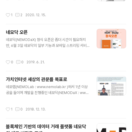
면 개발되어서 피부가 연약한 사람에게는 더할 나위 없이
램 - 한정) 및 커뮤니티(코인판, 땡글... 등)에 공유 - 서로
친화적인 샤워기로 유명하다. 세계 최초 토네이도 방식으
다른 커뮤니티 최소 3곳 이상(동일 커뮤니티의 경우 1회만
작성시간
1
2
2020. 12. 15.
로 파인버블의 물 반, 공기 반으로 건강하고 아름다운 피부
인정) - 이벤트..
에 도움이 되는 미라블은 우리 가족에게는 없어서는 안될
소중한 피부 지킴이다. 미라블 스토리 미라블 공식 블로그
네모닥 오픈
blog.naver.com/mirablekorea 미라블 구매 mirabl
글 내용
e.kr/
네모닥(NEMODaX) 정식 오픈은 좀더 시간이 필요하지
만, 6월 3일 네모닥의 일부 기능과 모바일 스트리밍 서비
스 네모스터디(NEMOStudy)를 오픈하였다. 블록체인이
열어가는 가치인터넷 시대의 관문을 표방하면 개발 중인
작성시간
0
0
2019. 6. 21.
네모닥은 블록체인 기술과 P2P 데이터 전송 기술, 그리고
저작권 보호를 위한 암호화 기술이 융합되어 콘텐츠 공급
자와 구매자가 직접 콘텐츠를 사고 팔 수 있는 오픈장터로
가치인터넷 세상의 관문를 목표로
개발되고 있다. 네모닥에서는 동영상과 음원, 텍스트 등 다
글 내용
양한 카테고리의 콘텐츠와 디자털 데이터가 사고 팔릴 것
네모랩(NEMOLab : www.nemolab.kr )에서 1년 이상
으로 예상되는데, 이번에 인터넷 강의에 초점을 맞춘 모바
공을 들이며 개발을 진행중인 네모닥(NEMODaX : www.
일 스트리밍 서비스 네모스터디(앱)와 함께 네모닥(웹)을
nemodax.com )에 대한 소개가 블록체인 전문잡지인 블
통해 콘텐츠를 등록할 수 있는 기능을 오픈하게 되었다. 6
록체인투데이에 소개되었습니다. 네모닥은 가치인터넷 세
작성시간
1
0
2018. 12. 13.
월 3일 네모닥과 네모스터디를 공개하..
상의 관문을 목표로 블록체인 기술과 P2P 기술을 융합하
여, 데이터(콘텐츠) 판매자와 구매자를 직접 연결시킴으로
써 판매자에게는 최대의 이익을, 구매자에게는 양질의 콘
블록체인 기반의 데이터 거래 플랫폼 네모닥
텐츠를 구매할 수 있는 장을 마련하고자 만든 플랫폼입니