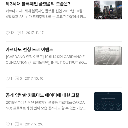
제3세대 블록체인 플랫폼의 모습은?
이언트든지 가독성 높은 어드레스라든지 투표센터와 페이
글 내용
퍼월렛 등등과 공개 전략등을 발표)이 신뢰와 공감을 얻어
카르다노 제3세대 블록체인 플랫폼 선언 2017년 10월 1
오를 때는 오르고 남들이 다 떨어질 때도 큰 동요 없이 탄탄
4일 오후 2시 비가 추적추적 내리는 도쿄 한가운데서 카르
하게 지지하는 것이 아닌가 싶다. 카르다노가 2차 로드맵
다노 런칭 이벤트가 성대하게 열렸다. 카르다노 프로젝트
발표와 함께 카르다노의 공개 전략에 대한 글을 올려서 번
는 2015년 2월 구상을 시작하여, 2015년 9월 첫 프리세
작성시간
12
1
2017. 11. 17.
역하여 공개한다. 카르다노 에이다 공개 전략 ..
일을 시작으로 2017년 1월까지 4차에 걸쳐 일본을 비롯
한 한국 중국 등 8개국에서 프리세일을 진행, 6200만불을
모으며 성공적인 프리세일을 마쳤다. 카르다노 프리세일에
카르다노 런칭 도쿄 이벤트
서는 현재 버블조짐을 보이는 IOC들이 직면하고 있는 KY
글 내용
C(본인확인), AML(자금세탁) 부분을 일본 증권사 기준에
[CARDANO 런칭 이벤트] 10월 14일에 CARDANO F
서 2년 전부터 완벽하게 대응함로써 기술 면에서 뿐만 아
OUNDATION (카르다노재단), INPUT OUTPUT (IO),
니라 운영 면에서의 완성도를 인정받고 있다. 기술적인 면
EMURGO 공동 주최 이벤트 "CARDANO 런칭 이벤
과 운영 면에서 오랜 시간과 막대한 자본이 투자되며 준비
트"를 아래와 같이 개최하게 되었습니다. 이번 이벤트는 아
작성시간
1
0
2017. 10. 10.
되어진 카로다로에게 있어서..
래와 같은 내용을 주제로 진행하겠습니다. · CARDANO
를 만드는 이유 · 앞으로 CARDANO가 만들어 나갈 미래 ·
기존의 블록체인 기술과 비교한 CARDANO 우위성 · 각
공개 임박한 카르다노 에이다에 대한 고찰
조직의 앞으로 역할 · 규제에 대한 대응책 위 주제에 대해서
글 내용
각 분야의 전문가가 강연합니다. CARDANO 프로젝트는
2015년부터 시작된 블록체인 플랫폼 카르다노(CARDA
비트코인과 이더리움이 안고 있는 문제를 해결하기 위해 2
NO) 프로젝트의 첫 번째 모습 공개라고 할 수 있는 가상화
년 반 전에 계획되어 2015년 9월부터 자금을 모으고, CA
폐 에이다(ADA)의 공개가 초읽기에 들어갔다. 카르다노
RDANO 플랫폼 개발을 시작했습니다. 현재 가상화폐..
개발사 IOHK에서는 카르다노 공개 카운트다운 페이지를
작성시간
1
4
2017. 9. 29.
만들어, 테스트네트워크를 통해 카르다노의 다양한 기능이