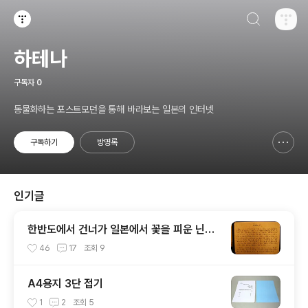
검색하기
티스토리
하테나
구독자
0
동물화하는 포스트모던을 통해 바라보는 일본의 인터넷
구독하기
방명록
신고하기 레이어
열기
인기글
한반도에서 건너가 일본에서 꽃을 피운 닌자
(NINJA)
46
17
조회
9
A4용지 3단 접기
1
2
조회
5