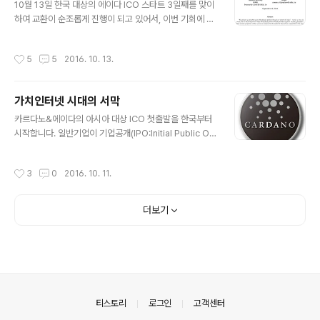
10월 13일 한국 대상의 에이다 ICO 스타트 3일째를 맞이
향"에 대해 강연을 할 예정이며 이후 서강대 이군희 교수와
하여 교환이 순조롭게 진행이 되고 있어서, 이번 기회에 한
KT 서영일 상무와 함께 "한국 신성장동력으로서의 블록체
국 최대의 비트코인 커뮤니티 사이트인 땡글에도 인사도
인 활용과 금융혁신"에 대해 좌담회를 가질 예정이다. 비트
드릴 겸 "카르다노 국내 ICO 스타트"라는 제목으로 글을
코인 개발은 물론 이더리움 CEO를 역임하였던 찰스 호스
작성시간
5
5
2016. 10. 13.
올렸다. 땡글 : http://www.ddengle.com/ 카르다노 국
킨슨은 얼마전 이더리움 클래식의 핵심 개발팀을 IOHK의
내 ICO 스타트 : http://www.ddengle.com/board_fr
산하 프로젝트로 끌어들였다. I..
ee/1431988 올린 지 얼마후 한분이 카르다노 프로젝트
가치인터넷 시대의 서막
의 장점에 대해서 문의를 주셔서 간단히 장점과 특징을 설
글 내용
명해 드렸는데, 이후 굉장히 부정적인 글을 올리더니, 다른
카르다노&에이다의 아시아 대상 ICO 첫출발을 한국부터
분의 댓글에도 시중에서 도는 폰지 사기에 사용되는 가상
시작합니다. 일반기업이 기업공개(IPO:Initial Public Off
화폐 취급하는 내용을 올리셨다. 다단계와 연루된 잡코인
ering)를 통해 자금을 조달한다면, 가상화폐는 ICO(Initia
부분은 한국 내 카르다노 프로젝트를 진행하면서 가장..
l Coin Offering)을 통해 개발비와 운영비등의 자금을 확
작성시간
3
0
2016. 10. 11.
보합니다. 카르다노&에이다 from myconsultingkorea
카르다노&에이다는 지금까지 일본에서만 1차 2차 3차 IC
O를 진행하였습니다. 3차는 아시아를 대상으로 진행을 하
더보기
려고 했지만, 각국 상황의 조율 문제와 일본에서의 예약량
이 예상 외로 많았던 관계로 일본에서 진행만으로 완료되
었습니다. 카르다노재단은 전세계를 대상으로 한 4차 ICO
에 앞서 일본을 제외한 아시아 각국을 대상으로한 3.5차 I
CO를 준비하였고, 한국을 시작으로 동남아시아..
의안내
티스토리
로그인
고객센터