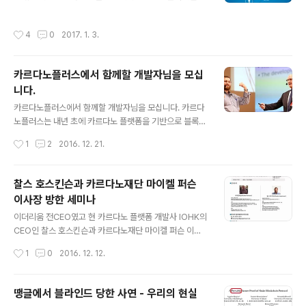
하고 있다. 지금까지는 세상이 은행, 카드사, 중개사 등 제3
술 사용을 검토 영국 중앙은행이 세계 중앙은행 중 최초로
의 신뢰기관이나 중앙 관리 서비스를 통해 거래가 이루어
결제시스템에 블록체인을 도입한다고 발표, 이 뉴스를 시
작성시간
4
0
2017. 1. 3.
졌다면, 블록체인 등장 이후의 시대는..
발로 유럽과 아시아 각국 중앙은행이 블록체인 기술에 관
심을 표명 2.IBM 블록체인 비즈니스 솔루션 제공 Linux재
단이 진행하는 블록체인 프로젝트에 참가하던 IBM이 비즈
카르다노플러스에서 함께할 개발자님을 모십
니스용 블록체인 솔루션 서비스를 오픈 3.이더리움, 프론
니다.
티어 최신판 홈스테드 발표 이더리움이 블록체인 플랫폼
글 내용
제1탄인 프로틴어(Fronter)에 이어 제2탄 홈스테드(Ho
카르다노플러스에서 함께할 개발자님을 모십니다. 카르다
mestead)를 발표, 향후 메트로플리스와 세레니티로 진화
노플러스는 내년 초에 카르다노 플랫폼을 기반으로 블록체
할 예정 4.R3CEV가 블록체인 플랫폼 코다(Corda)를 발
인 전문기업으로 설립될 예정으로 카르다노재단 한국지부
작성시간
1
2
2016. 12. 21.
표 금융기관 대상으로 설..
& IOHK 파트너사입니다. IOHK 찰스 호스킨슨 CEO와 카
르다노재단 마이켈 퍼슨 이사장 카르다노재단이 운영 관리
하는 카르다노 플랫폼은 비트코인, 이더리움을 잇는 3세대
찰스 호스킨슨과 카르다노재단 마이켈 퍼슨
가상화폐 플랫폼으로 비트코인 개발에도 참여하였고, 이더
이사장 방한 세미나
리움 개발자와 CEO를 역임하였던 찰스 호스킨슨이 개발
글 내용
하고 있습니다. IOHK는 찰스 호스킨슨이 카르다노 플랫폼
이더리움 전CEO였고 현 카르다노 플랫폼 개발사 IOHK의
개발을 위해 만든 블록체인 전문개발사로 현재 전 세계 암
CEO인 찰스 호스킨슨과 카르다노재단 마이켈 퍼슨 이사
호화폐 전문가 50여 명이 포진하여 내년 2월 공개를 목표
장이 12월 15일부터 17일까지 방한한다. 16일(금요일)에
작성시간
1
0
2016. 12. 12.
로 개발에 집중하고 있습니다. IOHK 팀원들 IOHK에서는
는 서강대에서 "블록체인과 금융"을 주제로 찰스 호스킨슨
차세대 블록체인 기술인 POS(Proof..
과 마이켈 퍼슨이 강연을 한다. 찰스 호스킨슨은 "암호화폐
플랫폼이 만들어가는 가치인터넷 세상과 카르다노"에 대해
땡글에서 블라인드 당한 사연 - 우리의 현실
강연하고, 마이켈 퍼슨은 "블록체인이 금융에 미치는 영
글 내용