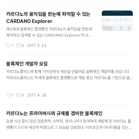
완벽하게 작동하는지 체크하면서 메인네트워크 오픈 카운
트다운하고 있다. 이미 에이다 전용 월렛(전자지갑) 다이달
카르다노의 움직임을 한눈에 파악할 수 있는
로스를 선을 보였고, 카르다노 프로젝트 전반에 대해 IOH
CARDANO Explorer
K CEO 찰스 호스킨슨 스스로가 작성한 Way Cardano
글 내용
를 공개하며 분위기를 띄우고 있다. 블록체인을 기반으로
제3세대 블록체인 플랫폼인 카르다노의 움직임을 한눈에
한 가상화폐 원조라고 할 수 있는 비트코인, 그리고 스마트
파악하고 검색할 수 있는 CARDANO Explorer가 나왔
컨트랙 기능으로 2세대 블록체인 플랫폼이라 불리고 있는
다. Cardano Block Explorer tutorial video 카르다
작성시간
1
0
2017. 5. 23.
이더리움을 잇는 3세대 블록체인을 ..
노 블록체인 익스플로러에서는 다른 가상화폐에서도 기본
적으로 제공되는 트랜잭션의 시간과 거래량 등을 파악하는
것은 물론이고 카르다노 플랫폼의 핵심 기능이라 할 수 있
블록체인 개발자 모집
는 PoS(Proof-of-Stake : 지분증명)의 알고리즘의 일부
글 내용
카르다노플러스와 함께 가치인터넷 세상을 만들어갈 블록체인 개발자를 모십니다.
인 에포크(Epoch)와 슬롯(Slot)의 세부 내용도 확인할 수
카르다노플러스는 차세대 블록체인 플랫폼으로 개발 중인 카르다노를 기반으로 블
있다. 검색창 : 월렛주소, 트랙잭션ID, 거래시간 등으로 상
록체인 기술 개발을 하는 회사입니다. 카르다노플러스에서는 카르다노 개발사 IOH
세 내용 검색이 가능 Epoch : 랜덤하게 선발된 ADA보유
K와 긴밀한 협력관계를 통해 IOHK가 추진하고 있는 카르다노, 이더리움클래식, 스
자가 특정의 타임 슬롯에 배정된다. 타임슬롯에서는 선택
작성시간
1
0
2017. 4. 28.
콜렉스, RS코인 프로젝트 등 첨단 블록체인 기술을 가장 먼저 접하고, IOHK 개발자
된 ADA 보유자가 새로운 블록을 생성하고 블록..
들과의 커뮤니케이션을 통해 핵심 기술 동향을 빠르게 습득할 수 있습니다. 카르다노
플러스가 모시고자 하는 개발자의 가장 중요한 덕목은 블록체인의 무한한 가능성에
카르다노는 프라이버시와 규제를 겸비한 블록체인
흠뻑 빠져 있는 분입니다. 세상은 4차산업혁명의 기반 기술로서 블록체인에 주목하
글 내용
고 있습니다만, 현실은 그 가능성에 비해서는 미약하기 짝이 없습니다. 그러나..
오랜 시간 준비 많은 암호학자, 수학자, 엔지니어가 참여하여 개발해 온 카르다노 플
랫폼이 드디어 세상에 처음으로 그 모습을 선보였다. 비트코인과 이더리움을 잇는 제
3세대 블록체인을 표방하면 2015년부터 개발되어온 카르다노 플랫폼의 테스트넷