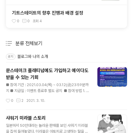
기트스테이트의 향후 진행과 배경 설정
0
0
조회
4
분류 전체보기
주요 글 목록
블로그와 나의 소개
공지
문스테이크 플래티넘에도 가입하고 에이다도
받을 수 있는 기회
글 내용
■ 참여 기간 : 2021.03.04(목) ~ 03.12(금)23:59분까
지 ■ 지급일 : 이벤트 종료후 별도 공지 ​ ■ 참여 방법 1. 문
스테이크 월렛 플래티넘 레벨 전환 신청(KYC2) = 멤버십
작성시간
0
2
2021. 3. 10.
요금($100) 100% 지원(한국인 전원) 2. 카페 이벤트 게
시글 인증 댓글 - 플래티넘 레벨 신청후 화면 캡쳐 이미지 -
문스테이크 월렛 아이디 / 에이다 지갑주소(반드시 문스테
샤워기 미라블 스토리
이크 월렛 주소 기입) 3. 이벤트 홍보 미션 참여시(선택) -
글 내용
일본에서 50만대라는 놀라운 판매를 보인 샤워기 미라블
모든 멤버십 레벨 참여 가능(기본/실버/골드/플래티넘) -
을 집에 들여놓았다. 미라블은 아토피로 고생하는 딸을 보
이벤트 내용을 SNS(카페, 블로그, 페이스북, 카톡, 텔레그