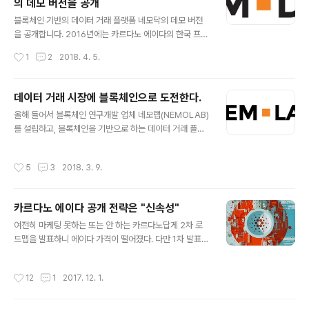
의 데모 버전을 공개
다. 네모닥은 내년 1월 오픈을 목표로 개발되고 있으며, 기
글 내용
본적으로 다양한 컨텐츠와 데이터의 오픈마켓을 지향하고
블록체인 기반의 데이터 거래 플랫폼 네모닥의 데모 버전
있는데, 초기에는 인터넷강의와 연구보고서, 그리고 인디
을 공개합니다. 2016년에는 카르다노 에이다의 한국 프리
밴드의 음원을 보유한 업체와 개인에 주력할 예정입니다.
세일을 담당하여 좌충우돌하면서 블록체인의 가능성에 눈
작성시간
1
2
2018. 4. 5.
위의 콘텐츠(데이터)를 보유한..
을 떴습니다. 2017년은 카르다노 플랫폼 생태계 조성을
위한 블록체인 개발사 카르다노플러스를 설립하고 블록체
인 기술에 대한 연구와 개발을 통해 블록체인의 무한한 미
데이터 거래 시장에 블록체인으로 도전한다.
래 가능성과 현실의 한계를 체감하면서 한편으로는 카르다
글 내용
올해 들어서 블록체인 연구개발 업체 네모랩(NEMOLAB)
노 에이다의 상장이 무사히 이루어지고 순조롭게 성장하는
를 설립하고, 블록체인을 기반으로 하는 데이터 거래 플랫
것을 보며 안도의 숨을 쉰 한해였습니다. 2018년 올해는
폼 네모닥(NEMODaX)을 개발하고 있다. 작년 한 해는 카
현재의 블록체인 기술로 세상을 어떻게 바꾸어 나갈 수 있
르다노플러스를 설립하여, 블록체인을 기반으로 한 다양한
을까 하는 도전의 첫걸음으로 네모랩을 설립하고, 블록체
작성시간
5
3
2018. 3. 9.
비즈니스를 구상하였고, 일부 진행을 하면서 투자사와 비
인 기술을 기반으로 한 데이터 거래 플랫폼 네모닥의 데모
즈니스 방향에 대한 의견 차이로 각자의 길로 가기로 결정
버전을 선보이게 되었습니다. 네모닥 데모 사이트 :..
하게 되었다. 일 년간의 경험을 통해 블록체인의 앞으로의
카르다노 에이다 공개 전략은 "신속성"
가능성에 대해서는 더욱 신뢰를 하게 되었지만, 현재 가능
글 내용
한 것과 불가능한 것에 대한 현실적 판단력을 키웠다고 생
여전히 마케팅 못하는 또는 안 하는 카르다노답게 2차 로
각한다. 현재까지 블록체인과 관련해서 성공적으로 비즈니
드맵을 발표하니 에이다 가격이 떨어졌다. 다만 1차 발표
스를 진행하고 있는 서비스를 보면, 비트코인을 필두로 한
때 학습이 된 듯 큰 하락은 없었다. 그렇지만 마케팅 보다는
가상화폐와 그런 가상화폐를 거래할 수 있게 돕는 거래소
무엇을 어떻게 만들고 있는지 엔지니어 관점에서 고지식하
작성시간
12
1
2017. 12. 1.
가 유일하고 그 외의 수많은 ICO를 통해..
게 알리고 있는 모습(우로보로스 위임 기능이니 멀티시그
네이처 트랜잭션이니 월렛 백엔드니, 컨센선스 인센티브와
수수료니 양자 컴퓨터 전자서명방식이라느니 라이트클라