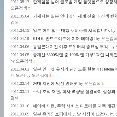
2011.05.17
한게임을 넘어 글로벌 게임 플랫폼으로 성장하는 
오픈검색
2
2011.05.04
거세지는 일본 인터넷의 세계 진출과 신생 벤
검색
2011.04.19
일본 현지 업무 대행 서비스를 시작합니다.
b
2011.04.18
KDDI, 안드로이드에 이어 테더링!
by 오픈검
2011.04.06
동일본대지진 이후 트위터의 중요성 부각!
by
2011.04.05
총재산 6800억엔 중 100억엔 기부! 과연 나라
by 오픈검색
6
2011.04.01
일본 인터넷 유저의 관심도를 한눈에! Hatena
계 오픈!
by 오픈검색
2
2011.03.14
거대 지진에 맞선 인터넷
by 오픈검색
6
2011.03.11
소니 조직 재편, 회사 역량을 집결하여 삼성과 
검색
2011.03.10
네이버 재팬, 주력 서비스 마토메을 대폭 개편
2011.03.09
일본 온라인쇼핑에서 신발 시장이 뜨겁다.
by